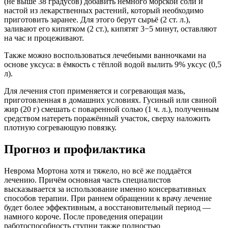
(не выше 38 градусов) добавить немного морской соли и
настой из лекарственных растений, который необходимо
приготовить заранее. Для этого берут сырьё (2 ст. л.),
заливают его кипятком (2 ст.), кипятят 3−5 минут, оставляют
на час и процеживают.
Также можно воспользоваться лечебными ванночками на
основе уксуса: в ёмкость с тёплой водой вылить 9% уксус (0,5
л).
Для лечения стоп применяется и согревающая мазь,
приготовленная в домашних условиях. Гусиный или свиной
жир (20 г) смешать с поваренной солью (1 ч. л.), полученным
средством натереть поражённый участок, сверху наложить
плотную согревающую повязку.
Прогноз и профилактика
Неврома Мортона хотя и тяжело, но всё же поддаётся
лечению. Причём основная часть специалистов
высказывается за использование именно консервативных
способов терапии. При раннем обращении к врачу лечение
будет более эффективным, а восстановительный период —
намного короче. После проведения операции
работоспособность ступни также полностью