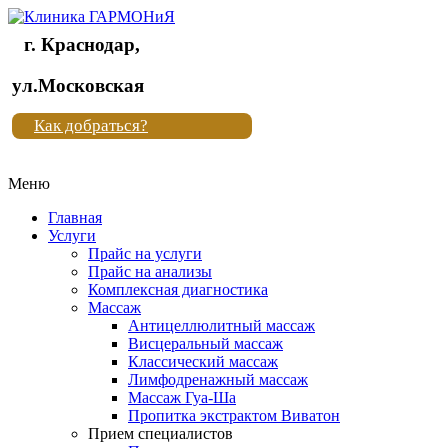
г. Краснодар,
Клиника
ул.Московская
"Новая
Как добраться?
жизнь"
Меню
Клиника
"Новая
Главная
жизнь"
Услуги
Прайс на услуги
Прайс на анализы
Комплексная диагностика
Массаж
Антицеллюлитный массаж
Висцеральный массаж
Классический массаж
Лимфодренажный массаж
Массаж Гуа-Ша
Пропитка экстрактом Виватон
Прием специалистов