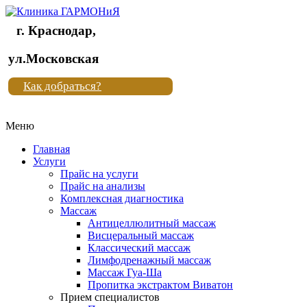
г. Краснодар,
Клиника
ул.Московская
"Новая
Как добраться?
жизнь"
Меню
Клиника
"Новая
Главная
жизнь"
Услуги
Прайс на услуги
Прайс на анализы
Комплексная диагностика
Массаж
Антицеллюлитный массаж
Висцеральный массаж
Классический массаж
Лимфодренажный массаж
Массаж Гуа-Ша
Пропитка экстрактом Виватон
Прием специалистов