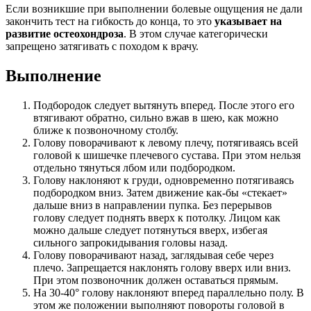
Если возникшие при выполнении болевые ощущения не дали
закончить тест на гибкость до конца, то это
указывает на
развитие остеохондроза
. В этом случае категорически
запрещено затягивать с походом к врачу.
Выполнение
Подбородок следует вытянуть вперед. После этого его
втягивают обратно, сильно вжав в шею, как можно
ближе к позвоночному столбу.
Голову поворачивают к левому плечу, потягиваясь всей
головой к шишечке плечевого сустава. При этом нельзя
отдельно тянуться лбом или подбородком.
Голову наклоняют к груди, одновременно потягиваясь
подбородком вниз. Затем движение как-бы «стекает»
дальше вниз в направлении пупка. Без перерывов
голову следует поднять вверх к потолку. Лицом как
можно дальше следует потянуться вверх, избегая
сильного запрокидывания головы назад.
Голову поворачивают назад, заглядывая себе через
плечо. Запрещается наклонять голову вверх или вниз.
При этом позвоночник должен оставаться прямым.
На 30-40° голову наклоняют вперед параллельно полу. В
этом же положении выполняют повороты головой в