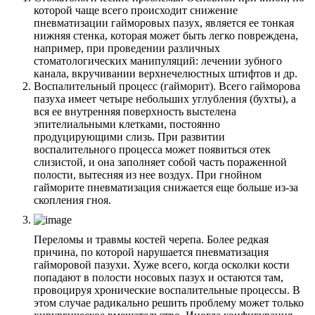
которой чаще всего происходит снижение
пневматизации гайморовых пазух, является ее тонкая
нижняя стенка, которая может быть легко повреждена,
например, при проведении различных
стоматологических манипуляций: лечении зубного
канала, вкручивании верхнечелюстных штифтов и др.
Воспалительный процесс (гайморит). Всего гайморова
пазуха имеет четыре небольших углубления (бухты), а
вся ее внутренняя поверхность выстелена
эпителиальными клетками, постоянно
продуцирующими слизь. При развитии
воспалительного процесса может появиться отек
слизистой, и она заполняет собой часть пораженной
полости, вытесняя из нее воздух. При гнойном
гайморите пневматизация снижается еще больше из-за
скопления гноя.
Переломы и травмы костей черепа. Более редкая
причина, по которой нарушается пневматизация
гайморовой пазухи. Хуже всего, когда осколки кости
попадают в полости носовых пазух и остаются там,
провоцируя хронические воспалительные процессы. В
этом случае радикально решить проблему может только