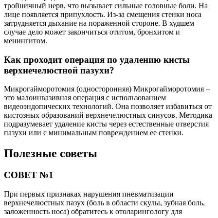
тройничный нерв, что вызывает сильные головные боли. На
лице появляется припухлость. Из-за смещения стенки носа
затрудняется дыхание на пораженной стороне. В худшем
случае дело может закончиться отитом, бронхитом и
менингитом.
Как проходит операция по удалению кисты
верхнечелюстной пазухи?
Микрогайморотомия (односторонняя) Микрогайморотомия –
это малоинвазивная операция с использованием
видеоэндопических технологий. Она позволяет избавиться от
кистозных образований верхнечелюстных синусов. Методика
подразумевает удаление кисты через естественные отверстия
пазухи или с минимальным повреждением ее стенки.
Полезные советы
СОВЕТ №1
При первых признаках нарушения пневматизации
верхнечелюстных пазух (боль в области скулы, зубная боль,
заложенность носа) обратитесь к отоларингологу для