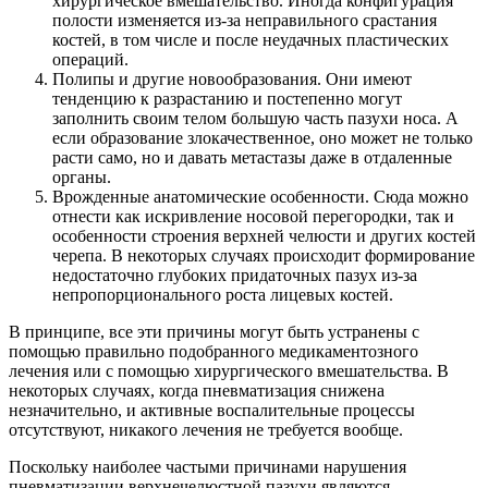
хирургическое вмешательство. Иногда конфигурация
полости изменяется из-за неправильного срастания
костей, в том числе и после неудачных пластических
операций.
Полипы и другие новообразования. Они имеют
тенденцию к разрастанию и постепенно могут
заполнить своим телом большую часть пазухи носа. А
если образование злокачественное, оно может не только
расти само, но и давать метастазы даже в отдаленные
органы.
Врожденные анатомические особенности. Сюда можно
отнести как искривление носовой перегородки, так и
особенности строения верхней челюсти и других костей
черепа. В некоторых случаях происходит формирование
недостаточно глубоких придаточных пазух из-за
непропорционального роста лицевых костей.
В принципе, все эти причины могут быть устранены с
помощью правильно подобранного медикаментозного
лечения или с помощью хирургического вмешательства. В
некоторых случаях, когда пневматизация снижена
незначительно, и активные воспалительные процессы
отсутствуют, никакого лечения не требуется вообще.
Поскольку наиболее частыми причинами нарушения
пневматизации верхнечелюстной пазухи являются