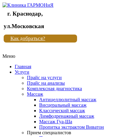
г. Краснодар,
Клиника
ул.Московская
"Новая
Как добраться?
жизнь"
Меню
Клиника
"Новая
Главная
жизнь"
Услуги
Прайс на услуги
Прайс на анализы
Комплексная диагностика
Массаж
Антицеллюлитный массаж
Висцеральный массаж
Классический массаж
Лимфодренажный массаж
Массаж Гуа-Ша
Пропитка экстрактом Виватон
Прием специалистов