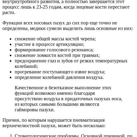
внутриутробного развития, а полностью завершается этот
процесс лишь к 23-25 годам, когда лицевые кости перестают
расти.
Функции всех носовых пазух до сих пор еще точно не
определены, медики сумели выделить лишь основные из них:
снижение общей массы костей черепа;
участие в процессе артикуляции;
формирование голосового резонанса;
снижение ломкости костей при травмах;
предохранение глаз и зубов от резких температурных
колебаний;
прогревание поступающего извне воздуха;
определение колебаний давления воздуха.
Качественное и безотказное выполнение этих
функций возможно именно благодаря
присутствию воздуха в придаточных пазухах носа,
из которых самыми большими являются
гайморовы пазухи.
Причин, по которым нарушается пневматизация
верхнечелюстной пазухи, может быть несколько:
Стоматологические проблемы. Основной причиной, по