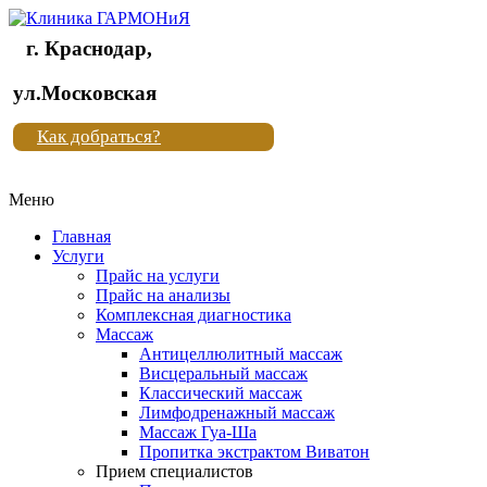
г. Краснодар,
Клиника
ул.Московская
"Новая
Как добраться?
жизнь"
Меню
Клиника
"Новая
Главная
жизнь"
Услуги
Прайс на услуги
Прайс на анализы
Комплексная диагностика
Массаж
Антицеллюлитный массаж
Висцеральный массаж
Классический массаж
Лимфодренажный массаж
Массаж Гуа-Ша
Пропитка экстрактом Виватон
Прием специалистов