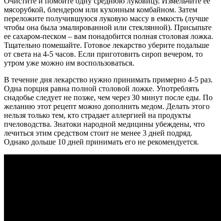
Очистите и помойте одну среднюю луковицу. Измельчите ее
мясорубкой, блендером или кухонным комбайном. Затем
переложите получившуюся луковую массу в емкость (лучше
чтобы она была эмалированной или стеклянной). Присыпьте
ее сахаром-песком – вам понадобится полная столовая ложка.
Тщательно помешайте. Готовое лекарство уберите подальше
от света на 4-5 часов. Если приготовить сироп вечером, то
утром уже можно им воспользоваться.
В течение дня лекарство нужно принимать примерно 4-5 раз.
Одна порция равна полной столовой ложке. Употреблять
снадобье следует не позже, чем через 30 минут после еды. По
желанию этот рецепт можно дополнить медом. Делать этого
нельзя только тем, кто страдает аллергией на продукты
пчеловодства. Знатоки народной медицины убеждены, что
лечиться этим средством стоит не менее 3 дней подряд.
Однако дольше 10 дней принимать его не рекомендуется.