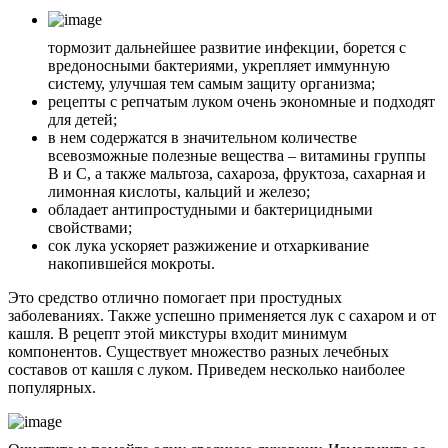
тормозит дальнейшее развитие инфекции, борется с
вредоносными бактериями, укрепляет иммунную
систему, улучшая тем самым защиту организма;
рецепты с репчатым луком очень экономные и подходят
для детей;
в нем содержатся в значительном количестве
всевозможные полезные вещества – витамины группы
В и С, а также мальтоза, сахароза, фруктоза, сахарная и
лимонная кислоты, кальций и железо;
обладает антипростудными и бактерицидными
свойствами;
сок лука ускоряет разжижение и отхаркивание
накопившейся мокроты.
Это средство отлично помогает при простудных
заболеваниях. Также успешно применяется лук с сахаром и от
кашля. В рецепт этой микстуры входит минимум
компонентов. Существует множество разных лечебных
составов от кашля с луком. Приведем несколько наиболее
популярных.