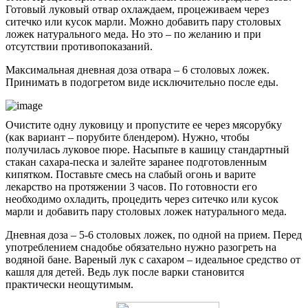
Готовый луковый отвар охлаждаем, процеживаем через
ситечко или кусок марли. Можно добавить пару столовых
ложек натурального меда. Но это – по желанию и при
отсутствии противопоказаний.
Максимальная дневная доза отвара – 6 столовых ложек.
Принимать в подогретом виде исключительно после еды.
Очистите одну луковицу и пропустите ее через мясорубку
(как вариант – порубите блендером). Нужно, чтобы
получилась луковое пюре. Насыпьте в кашицу стандартный
стакан сахара-песка и залейте заранее подготовленным
кипятком. Поставьте смесь на слабый огонь и варите
лекарство на протяжении 3 часов. По готовности его
необходимо охладить, процедить через ситечко или кусок
марли и добавить пару столовых ложек натурального меда.
Дневная доза – 5-6 столовых ложек, по одной на прием. Перед
употреблением снадобье обязательно нужно разогреть на
водяной бане. Вареный лук с сахаром – идеальное средство от
кашля для детей. Ведь лук после варки становится
практически неощутимым.