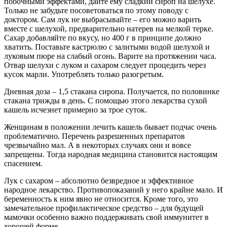
побочными эффектами, дайте ему сладкий сироп на шелухе.
Только не забудьте посоветоваться по этому поводу с
доктором. Сам лук не выбрасывайте – его можно варить
вместе с шелухой, предварительно натерев на мелкой терке.
Сахар добавляйте по вкусу, но 400 г в принципе должно
хватить. Поставьте кастрюлю с залитыми водой шелухой и
луковым пюре на слабый огонь. Варите на протяжении часа.
Отвар шелухи с луком и сахаром следует процедить через
кусок марли. Употреблять только разогретым.
Дневная доза – 1,5 стакана сиропа. Получается, по половинке
стакана трижды в день. С помощью этого лекарства сухой
кашель исчезнет примерно за трое суток.
Женщинам в положении лечить кашель бывает подчас очень
проблематично. Перечень разрешенных препаратов
чрезвычайно мал. А в некоторых случаях они и вовсе
запрещены. Тогда народная медицина становится настоящим
спасением.
Лук с сахаром – абсолютно безвредное и эффективное
народное лекарство. Противопоказаний у него крайне мало. И
беременность к ним явно не относится. Кроме того, это
замечательное профилактическое средство – для будущей
мамочки особенно важно поддерживать свой иммунитет в
хорошей форме.