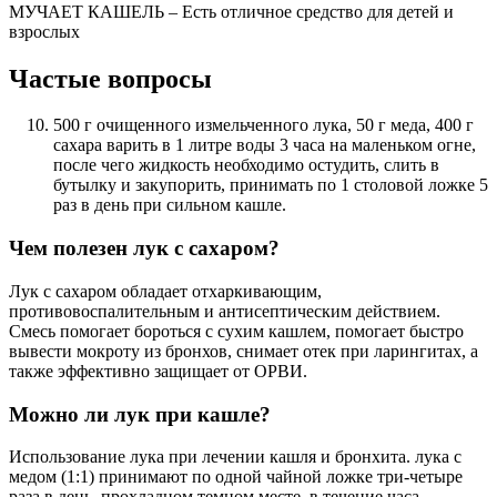
МУЧАЕТ КАШЕЛЬ – Есть отличное средство для детей и
взрослых
Частые вопросы
500 г очищенного измельченного лука, 50 г меда, 400 г
сахара варить в 1 литре воды 3 часа на маленьком огне,
после чего жидкость необходимо остудить, слить в
бутылку и закупорить, принимать по 1 столовой ложке 5
раз в день при сильном кашле.
Чем полезен лук с сахаром?
Лук с сахаром обладает отхаркивающим,
противовоспалительным и антисептическим действием.
Смесь помогает бороться с сухим кашлем, помогает быстро
вывести мокроту из бронхов, снимает отек при ларингитах, а
также эффективно защищает от ОРВИ.
Можно ли лук при кашле?
Использование лука при лечении кашля и бронхита. лука с
медом (1:1) принимают по одной чайной ложке три-четыре
раза в день. прохладном темном месте. в течение часа,