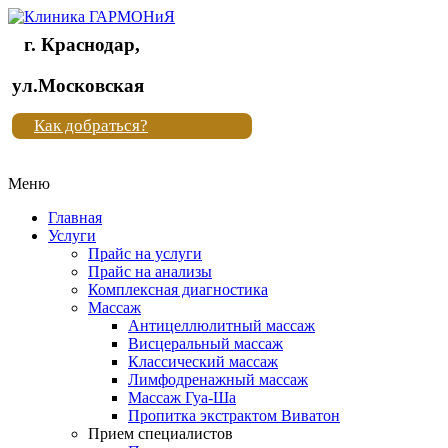
г. Краснодар,
Клиника
ул.Московская
"Новая
Как добраться?
жизнь"
Меню
Клиника
"Новая
Главная
жизнь"
Услуги
Прайс на услуги
Прайс на анализы
Комплексная диагностика
Массаж
Антицеллюлитный массаж
Висцеральный массаж
Классический массаж
Лимфодренажный массаж
Массаж Гуа-Ша
Пропитка экстрактом Виватон
Прием специалистов