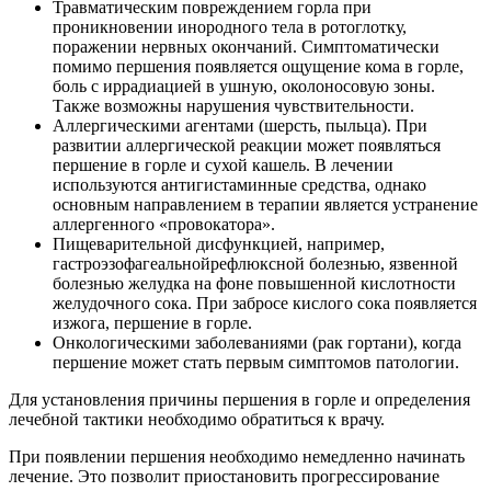
Травматическим повреждением горла при
проникновении инородного тела в ротоглотку,
поражении нервных окончаний. Симптоматически
помимо першения появляется ощущение кома в горле,
боль с иррадиацией в ушную, околоносовую зоны.
Также возможны нарушения чувствительности.
Аллергическими агентами (шерсть, пыльца). При
развитии аллергической реакции может появляться
першение в горле и сухой кашель. В лечении
используются антигистаминные средства, однако
основным направлением в терапии является устранение
аллергенного «провокатора».
Пищеварительной дисфункцией, например,
гастроэзофагеальнойрефлюксной болезнью, язвенной
болезнью желудка на фоне повышенной кислотности
желудочного сока. При забросе кислого сока появляется
изжога, першение в горле.
Онкологическими заболеваниями (рак гортани), когда
першение может стать первым симптомов патологии.
Для установления причины першения в горле и определения
лечебной тактики необходимо обратиться к врачу.
При появлении першения необходимо немедленно начинать
лечение. Это позволит приостановить прогрессирование