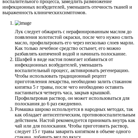
воспалительного процесса, замедлить размножение
инфекционных возбудителей, уменьшить отечность тканей и
выраженность клиническихсимптомов.
Лук следует обжарить с нерафинированным маслом до
появления золотистой окраски, после чего нужно слить
масло, профильтровать его через несколько слоев марли.
Как только лечебное средство остынет, его можно
разбавлять кипяченой водой и начинать полоскание.
Шалфей в виде настоя помогает избавиться от
инфекционных возбудителей, уменьшить
воспалительный процесс, активировать регенерацию.
Чтобы использовать традиционный рецепт
приготовления лекарства, необходимо залить стаканом
кипятка 5 г травы, после чего необходимо оставить
настаиваться четверть часа, закрыв крышкой.
Профильтровав раствор, он может использоваться для
полоскания до 6 раз ежедневно.
Ромашка широко используется в народных методах, так
как обладает антисептическим, противовоспалительным
действием. Настой рекомендуется принимать внутрь как
чай или для полоскания. Чтобы приготовить раствор,
следует 15 г травы заварить кипятком в объеме одного
стакана, добавить мед по вкусу.