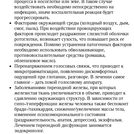
процесса в носоглотке или зеве. В таком случае
воздействовать необходимо непосредственно на
инфекцию, иначе воспалительная реакция будет
прогрессировать.
Факторами окружающей среды (холодный воздух, дым,
смог, пыль). При воздействии провоцирующих
факторов происходит раздражение слизистой оболочки
ротоглотки, возникает сухость, что повышает риск ее
повреждения. Помимо устранения патогенных факторов
необходимо использовать обволакивающие,
противовоспалительные средства (ромашка,
облепиховое масло).
Перенапряжением голосовых связок, что приводит к
микротравматизации, появлению дискомфортных
ощущений при глотании, разговоре. В лечении самое
главное – дать покой голосовому аппарату.
Заболеваниями тиреоидной железы, при которых
железистая ткань увеличивается в объеме, приводит к
сдавлению окружающих структур. В зависимости от
гипо-/гиперфункции железы человека также беспокоит
бради-/тахикардия, снижение/увеличение массы тела,
изменение психоэмоционального состояния
(раздражительность, апатия, депрессия), экзофтальм.
Лечением тиреоидной дисфункции занимается
эндокринолог.