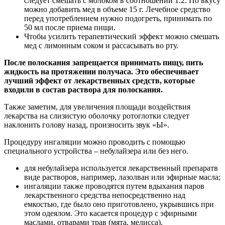
следует смешать с молоком в соотношении 1:2. По вкусу
можно добавить мед в объеме 15 г. Лечебное средство
перед употреблением нужно подогреть, принимать по
50 мл после приема пищи.
Чтобы усилить терапевтический эффект можно смешать
мед с лимонным соком и рассасывать во рту.
После полоскания запрещается принимать пищу, пить
жидкость на протяжении получаса. Это обеспечивает
лучший эффект от лекарственных средств, которые
входили в состав раствора для полоскания.
Также заметим, для увеличения площади воздействия
лекарства на слизистую оболочку ротоглотки следует
наклонить голову назад, произносить звук «Ы».
Процедуру ингаляции можно проводить с помощью
специального устройства – небулайзера или без него.
для небулайзера используется лекарственный препаратв
виде растворов, например, лазолван или эфирные масла;
ингаляции также проводятся путем вдыхания паров
лекарственного средства непосредственно над
емкостью, где было оно приготовлено, укрывшись при
этом одеялом. Это касается процедур с эфирными
маслами, отварами трав (мята, мелисса).