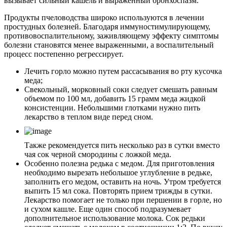
вызывает сильный кашель и выраженный бронхоспазм.
Продукты пчеловодства широко используются в лечении
простудных болезней. Благодаря иммуностимулирующему,
противовоспалительному, заживляющему эффекту симптомы
болезни становятся менее выраженными, а воспалительный
процесс постепенно регрессирует.
Лечить горло можно путем рассасывания во рту кусочка
меда;
Свекольный, морковный соки следует смешать равным
объемом по 100 мл, добавить 15 грамм меда жидкой
консистенции. Небольшими глотками нужно пить
лекарство в теплом виде перед сном.
Также рекомендуется пить несколько раз в сутки вместо
чая сок черной смородины с ложкой меда.
Особенно полезна редька с медом. Для приготовления
необходимо вырезать небольшое углубление в редьке,
заполнить его медом, оставить на ночь. Утром требуется
выпить 15 мл сока. Повторять прием трижды в сутки.
Лекарство помогает не только при першении в горле, но
и сухом кашле. Еще один способ подразумевает
дополнительное использование молока. Сок редьки