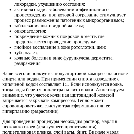
лихорадки, ухудшению состояния;
активная стадия заболеваний инфекционного
происхождения, при которой согревание стимулирует
процесс размножения патогенных микроорганизмов;
заболевания щитовидной железы;
онкопатология;
повреждение кожных покровов в месте, где
предполагается проведение процедуры;
гнойное воспаление в зоне ротоглотки, шеи;
туберкулез;
кожные болезни в виде фурункулеза, дерматита,
раздражения.
Чаще всего используется полуспиртовой компресс на основе
спирта или водки. При применении спирта разведение с
кипяченой водой составляет 1:1. Если используется водка,
тогда воды берется пол-литра на литр водки. Акцентируем
внимание, что участок кожи над щитовидной железой
запрещается закрывать компрессом. Тепло может
спровоцировать железистую трансформацию или ее
гиперплазию (разрастание).
Для проведения процедуры необходим раствор, марля в
несколько слоев (для лучшего пропитывания),
полиэтиленовая пленка, слой ваты, бинт. Вначале марля