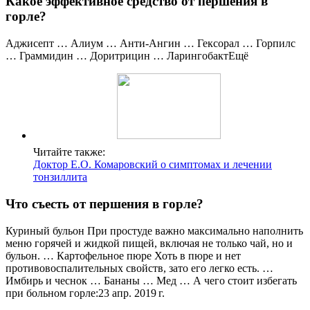
Какое эффективное средство от першения в
горле?
Аджисепт … Алиум … Анти-Ангин … Гексорал … Горпилс
… Граммидин … Доритрицин … ЛарингобактЕщё
Читайте также:
Доктор Е.О. Комаровский о симптомах и лечении
тонзиллита
Что съесть от першения в горле?
Куриный бульон При простуде важно максимально наполнить
меню горячей и жидкой пищей, включая не только чай, но и
бульон. … Картофельное пюре Хоть в пюре и нет
противовоспалительных свойств, зато его легко есть. …
Имбирь и чеснок … Бананы … Мед … А чего стоит избегать
при больном горле:23 апр. 2019 г.