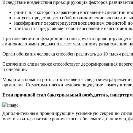
Вследствие воздействия провоцирующих факторов развивается
ринит, для которого характерно воспаление слизистой но
синусит представляет собой возникновение воспалительн
назофарингит характеризуется воспалением слизистой но
эпиглоттит представляет собой воспаление надгортанника
При появлении инфекционного или другого провоцирующего фак
аминокислотами предрасполагает усиленному размножению п
Орган обоняния человека способен различать до 10 тысяч разл
Скоплению слизи также способствует деформированная перего
и операций.
Мокрота в области ротоглотки является следствием разрежения
организма. Симптоматически человек ощущение ломоту в теле
Если причиной стал бактериальный возбудитель, гипертерми
Дополнительным провоцирующим усиленную секрецию слизи фак
моет вызвать развитие хронического заболевания, например, ф