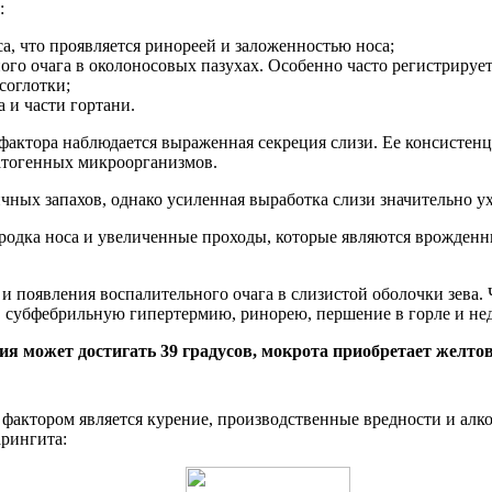
:
са, что проявляется ринореей и заложенностью носа;
ого очага в околоносовых пазухах. Особенно часто регистрирует
соглотки;
 и части гортани.
тора наблюдается выраженная секреция слизи. Ее консистенция
атогенных микроорганизмов.
ичных запахов, однако усиленная выработка слизи значительно у
родка носа и увеличенные проходы, которые являются врожден
 и появления воспалительного очага в слизистой оболочки зева
, субфебрильную гипертермию, ринорею, першение в горле и не
я может достигать 39 градусов, мокрота приобретает желтова
тором является курение, производственные вредности и алког
арингита: