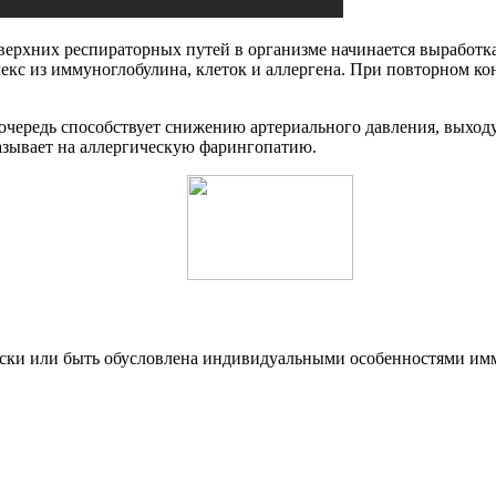
верхних респираторных путей в организме начинается выработк
екс из иммуноглобулина, клеток и аллергена. При повторном ко
 очередь способствует снижению артериального давления, выходу 
указывает на аллергическую фарингопатию.
ески или быть обусловлена индивидуальными особенностями им