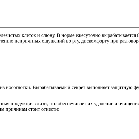
железистых клеток и слюну. В норме ежесуточно вырабатывается 
лению неприятных ощущений во рту, дискомфорту при разговоре,
я из носоглотки. Вырабатываемый секрет выполняет защитную ф
ная продукция слизи, что обеспечивает их удаление и очищение
им причинам стоит отнести: