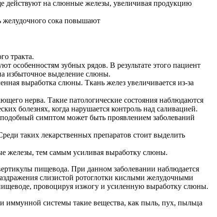
ще действуют на слюнные железы, увеличивая продукцию
ть желудочного сока повышают
го тракта.
ют особенностям зубных рядов. В результате этого пациент
 на избыточное выделение слюны.
енная выработка слюны. Ткань желез увеличивается из-за
ющего нерва. Такие патологические состояния наблюдаются
ких болезнях, когда нарушается контроль над саливацией.
, подобный симптом может быть проявлением заболеваний
Среди таких лекарственных препаратов стоит выделить
ые железы, тем самым усиливая выработку слюны.
ивертикулы пищевода. При данном заболевании наблюдается
а раздражения слизистой ротоглотки кислыми желудочными
 пищеводе, провоцируя изжогу и усиленную выработку слюны.
и иммунной системы такие вещества, как пыль, пух, пыльца