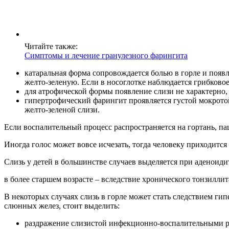
Читайте также:
Симптомы и лечение гранулезного фарингита
катаральная форма сопровождается болью в горле и поя
желто-зеленую. Если в носоглотке наблюдается грибково
для атрофической формы появление слизи не характерно,
гипертрофический фарингит проявляется густой мокрото
желто-зеленой слизи.
Если воспалительный процесс распространяется на гортань, па
Иногда голос может вовсе исчезать, тогда человеку приходится
Слизь у детей в большинстве случаев выделяется при аденоид
в более старшем возрасте – вследствие хронического тонзиллит
В некоторых случаях слизь в горле может стать следствием г
слюнных желез, стоит выделить:
раздражение слизистой инфекционно-воспалительными реа