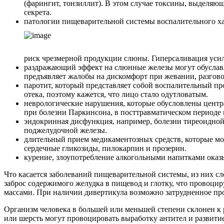
(фарингит, тонзиллит). В этом случае токсины, выделя
секрета.
патологии пищеварительной системы воспалительного хар
риск чрезмерной продукции слюны. Гиперсаливация усил
раздражающий эффект на слюнные железы могут обуславли
предъявляет жалобы на дискомфорт при жевании, разгово
паротит, который представляет собой воспалительный пр
отека, поэтому кажется, что лицо стало одутловатым.
неврологические нарушения, которые обусловлены цент
при болезни Паркинсона, в посттравматическом периоде 
эндокринная дисфункция, например, болезни тиреоидно
поджелудочной железы.
длительный прием медикаментозных средств, которые мог
сердечные гликозиды, пилокарпин и прозерин.
курение, злоупотребление алкогольными напитками оказ
Что касается заболеваний пищеварительной системы, из них с
заброс содержимого желудка в пищевод и глотку, что провоци
массами. При наличии дивертикула возможно затрудненное пр
Организм человека в большей или меньшей степени склонен к 
или шерсть могут провоцировать выработку антител и развитие