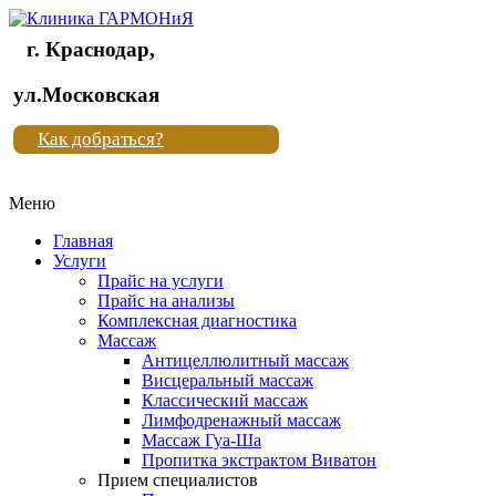
г. Краснодар,
Клиника
ул.Московская
"Новая
Как добраться?
жизнь"
Меню
Клиника
"Новая
Главная
жизнь"
Услуги
Прайс на услуги
Прайс на анализы
Комплексная диагностика
Массаж
Антицеллюлитный массаж
Висцеральный массаж
Классический массаж
Лимфодренажный массаж
Массаж Гуа-Ша
Пропитка экстрактом Виватон
Прием специалистов