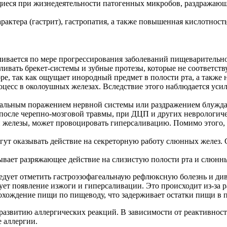
ющиеся при жизнедеятельности патогенных микробов, раздражаю
актера (гастрит), гастропатия, а также повышенная кислотнос
ивается по мере прогрессирования заболеваний пищеварительно
вать брекет-системы и зубные протезы, которые не соответству
ре, так как ощущает инородный предмет в полости рта, а также
оцесс в околоушных железах. Вследствие этого наблюдается усил
ральным поражением нервной системы или раздражением блужда
после черепно-мозговой травмы, при ДЦП и других неврологичес
й железы, может провоцировать гиперсаливацию. Помимо этого
ут оказывать действие на секреторную работу слюнных желез. 
ывает разряжающее действие на слизистую полости рта и слюнн
ледует отметить гастроэзофагеальнаую рефлюксную болезнь и д
рует появление изжоги и гиперсаливации. Это происходит из-з
охождение пищи по пищеводу, что задерживает остатки пищи в
развитию аллергических реакций. В зависимости от реактивност
 аллергии.