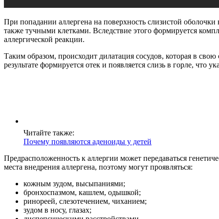
При попадании аллергена на поверхность слизистой оболочки 
также тучными клетками. Вследствие этого формируется компл
аллергической реакции.
Таким образом, происходит дилатация сосудов, которая в свою
результате формируется отек и появляется слизь в горле, что 
Читайте также:
Почему появляются аденоиды у детей
Предрасположенность к аллергии может передаваться генетич
места внедрения аллергена, поэтому могут проявляться:
кожным зудом, высыпаниями;
бронхоспазмом, кашлем, одышкой;
ринореей, слезотечением, чиханием;
зудом в носу, глазах;
диспепсическими расстройствами.