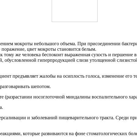
влением мокроты небольшого объема. При присоединении бактер
е поражение, цвет мокроты становится белым.
 к тому же человека беспокоит выраженная сухость и першение в
й, обусловленной гиперпродукцией слизи утолщенной слизистой
циент предъявляет жалобы на осиплость голоса, изменение его 
 разговаривать шепотом.
ите (разрастании носоглоточной миндалины воспалительного хар
а.
иперсаливации и заболеваний пищеварительного тракта. Среди 
кциями, которые развиваются на фоне стоматологических болез