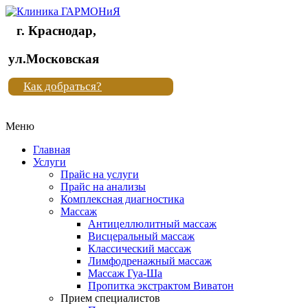
г. Краснодар,
Клиника
ул.Московская
"Новая
Как добраться?
жизнь"
Меню
Клиника
"Новая
Главная
жизнь"
Услуги
Прайс на услуги
Прайс на анализы
Комплексная диагностика
Массаж
Антицеллюлитный массаж
Висцеральный массаж
Классический массаж
Лимфодренажный массаж
Массаж Гуа-Ша
Пропитка экстрактом Виватон
Прием специалистов