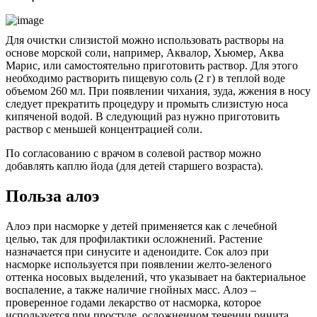
Для очистки слизистой можно использовать растворы на
основе морской соли, например, Аквалор, Хьюмер, Аква
Марис, или самостоятельно приготовить раствор. Для этого
необходимо растворить пищевую соль (2 г) в теплой воде
объемом 260 мл. При появлении чихания, зуда, жжения в носу
следует прекратить процедуру и промыть слизистую носа
кипяченой водой. В следующий раз нужно приготовить
раствор с меньшей концентрацией соли.
По согласованию с врачом в солевой раствор можно
добавлять каплю йода (для детей старшего возраста).
Польза алоэ
Алоэ при насморке у детей применяется как с лечебной
целью, так для профилактики осложнений. Растение
назначается при синусите и аденоидите. Сок алоэ при
насморке используется при появлении желто-зеленого
оттенка носовых выделений, что указывает на бактериальное
воспаление, а также наличие гнойных масс. Алоэ –
проверенное годами лекарство от насморка, которое
используется при простуде, осложненном течении ринита.