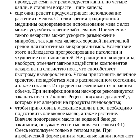
проход, до семи лет рекомендуется капать по четыре
капли, в старшем возрасте – пять капель;
еще один рецепт предусматривает использование
растения с медом. С точки зрения традиционной
медицины одновременное использование меда с алоэ
может усугубить течение заболевания. Применение
такого лекарства может ускорить размножение
микробов, так как мед является хорошей питательной
средой для патогенных микроорганизмов. Вследствие
этого наблюдается прогрессирование патологии и
ухудшение состояние детей. Нетрадиционная медицина,
наоборот, отмечает мягкое воздействие компонентов
лекарства на слизистую носа, что способствует
быстрому выздоровлению. Чтобы приготовить лечебное
средство, понадобиться мед в расплавленном состоянии,
а также сок алоэ. Ингредиенты смешиваются в равном
объеме. При неинфекционном насморке рекомендуется
закапать нос по 2 капли. Рецепт подходит для детей, у
которых нет аллергии на продукты пчеловодства;
чтобы приготовить масляные капли в нос, необходимо
подготовить оливковое масло, а также растение.
Вначале подогреваем масло на водяной бане до
закипания, остужаем его и смешиваем с соком (3:1).
Смесь используем только в теплом виде. При
атрофической форме ринита масляные капли помогают