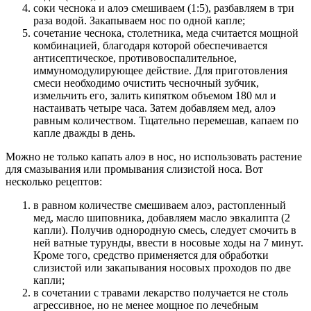
соки чеснока и алоэ смешиваем (1:5), разбавляем в три
раза водой. Закапываем нос по одной капле;
сочетание чеснока, столетника, меда считается мощной
комбинацией, благодаря которой обеспечивается
антисептическое, противовоспалительное,
иммуномодулирующее действие. Для приготовления
смеси необходимо очистить чесночный зубчик,
измельчить его, залить кипятком объемом 180 мл и
настаивать четыре часа. Затем добавляем мед, алоэ
равным количеством. Тщательно перемешав, капаем по
капле дважды в день.
Можно не только капать алоэ в нос, но использовать растение
для смазывания или промывания слизистой носа. Вот
несколько рецептов:
в равном количестве смешиваем алоэ, растопленный
мед, масло шиповника, добавляем масло эвкалипта (2
капли). Получив однородную смесь, следует смочить в
ней ватные турунды, ввести в носовые ходы на 7 минут.
Кроме того, средство применяется для обработки
слизистой или закапывания носовых проходов по две
капли;
в сочетании с травами лекарство получается не столь
агрессивное, но не менее мощное по лечебным