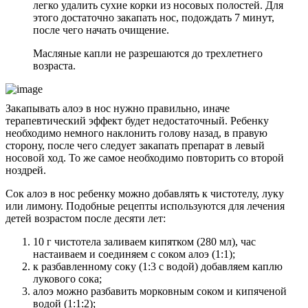
легко удалить сухие корки из носовых полостей. Для
этого достаточно закапать нос, подождать 7 минут,
после чего начать очищение.
Масляные капли не разрешаются до трехлетнего
возраста.
Закапывать алоэ в нос нужно правильно, иначе
терапевтический эффект будет недостаточный. Ребенку
необходимо немного наклонить голову назад, в правую
сторону, после чего следует закапать препарат в левый
носовой ход. То же самое необходимо повторить со второй
ноздрей.
Сок алоэ в нос ребенку можно добавлять к чистотелу, луку
или лимону. Подобные рецепты используются для лечения
детей возрастом после десяти лет:
10 г чистотела заливаем кипятком (280 мл), час
настаиваем и соединяем с соком алоэ (1:1);
к разбавленному соку (1:3 с водой) добавляем каплю
лукового сока;
алоэ можно разбавить морковным соком и кипяченой
водой (1:1:2);