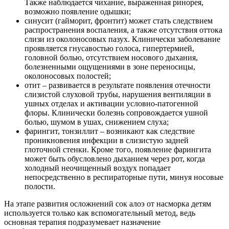
Также наблюдается чихание, выраженная ринорея,
возможно появление одышки;
синусит (гайморит, фронтит) может стать следствием
распространения воспаления, а также отсутствия оттока
слизи из околоносовых пазух. Клинически заболевание
проявляется гнусавостью голоса, гипертермией,
головной болью, отсутствием носового дыхания,
болезненными ощущениями в зоне переносицы,
околоносовых полостей;
отит – развивается в результате появления отечности
слизистой слуховой трубы, нарушения вентиляции в
ушных отделах и активации условно-патогенной
флоры. Клинически болезнь сопровождается ушной
болью, шумом в ушах, снижением слуха;
фарингит, тонзиллит – возникают как следствие
проникновения инфекции в слизистую задней
глоточной стенки. Кроме того, появление фарингита
может быть обусловлено дыханием через рот, когда
холодный неочищенный воздух попадает
непосредственно в респираторные пути, минуя носовые
полости.
На этапе развития осложнений сок алоэ от насморка детям
используется только как вспомогательный метод, ведь
основная терапия подразумевает назначение