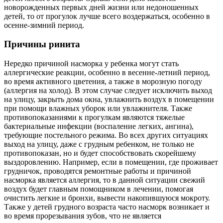
новорожденных первых дней жизни или недоношенных
детей, то от прогулок лучше всего воздержаться, особенно в
осенне-зимний период.
Причины ринита
Нередко причиной насморка у ребенка могут стать
аллергические реакции, особенно в весенне-летний период,
во время активного цветения, а также в морозную погоду
(аллергия на холод). В этом случае следует исключить выход
на улицу, закрыть дома окна, увлажнить воздух в помещении
при помощи влажных уборок или увлажнителя. Также
противопоказаниями к прогулкам являются тяжелые
бактериальные инфекции (воспаление легких, ангина),
требующие постельного режима. Во всех других ситуациях
выход на улицу, даже с грудным ребенком, не только не
противопоказан, но и будет способствовать скорейшему
выздоровлению. Например, если в помещении, где проживает
грудничок, проводятся ремонтные работы и причиной
насморка является аллергия, то в данной ситуации свежий
воздух будет главным помощником в лечении, помогая
очистить легкие и бронхи, вывести накопившуюся мокроту.
Также у детей грудного возраста часто насморк возникает и
во время прорезывания зубов, что не является