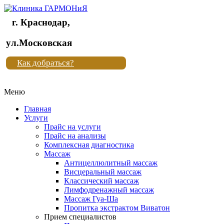
г. Краснодар,
Клиника
ул.Московская
"Новая
Как добраться?
жизнь"
Меню
Клиника
"Новая
Главная
жизнь"
Услуги
Прайс на услуги
Прайс на анализы
Комплексная диагностика
Массаж
Антицеллюлитный массаж
Висцеральный массаж
Классический массаж
Лимфодренажный массаж
Массаж Гуа-Ша
Пропитка экстрактом Виватон
Прием специалистов