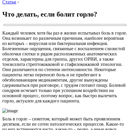
Статьи
›
Что делать, если болит горло?
Каждый человек хотя бы раз в жизни испытывал боль в горле.
Она возникает по различным причинам, наиболее вероятная
из которых – вирусная или бактериальная инфекция.
Болезненные ощущения, связанные с воспалением слизистой
оболочки глотки и рядом расположенных анатомических
отделов, характерны для гриппа, других ОРВИ, а также
тонзиллита стрептококковой и стафилококковой этиологии.
Они различаются по степени интенсивности. Некоторые
пациенты легко переносят боль и не прибегают к
обезболивающим медикаментам, другие вынуждены
сдерживаться при разговоре, с трудом глотают пищу. Болевой
синдром исчезает только при успешном воздействии на
основной процесс, поэтому вопрос, как быстро вылечить
горло, актуален для каждого пациента.
Боль в горле – симптом, который может быть проявлением
десятков, если не сотен патологических процессов. Какие-то
из них встречаются часто, какие-то – редко, а иные вовсе