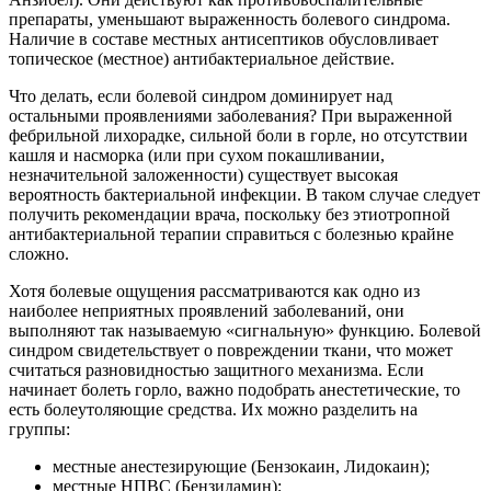
препараты, уменьшают выраженность болевого синдрома.
Наличие в составе местных антисептиков обусловливает
топическое (местное) антибактериальное действие.
Что делать, если болевой синдром доминирует над
остальными проявлениями заболевания? При выраженной
фебрильной лихорадке, сильной боли в горле, но отсутствии
кашля и насморка (или при сухом покашливании,
незначительной заложенности) существует высокая
вероятность бактериальной инфекции. В таком случае следует
получить рекомендации врача, поскольку без этиотропной
антибактериальной терапии справиться с болезнью крайне
сложно.
Хотя болевые ощущения рассматриваются как одно из
наиболее неприятных проявлений заболеваний, они
выполняют так называемую «сигнальную» функцию. Болевой
синдром свидетельствует о повреждении ткани, что может
считаться разновидностью защитного механизма. Если
начинает болеть горло, важно подобрать анестетические, то
есть болеутоляющие средства. Их можно разделить на
группы:
местные анестезирующие (Бензокаин, Лидокаин);
местные НПВС (Бензидамин);