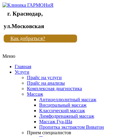
г. Краснодар,
Клиника
ул.Московская
"Новая
Как добраться?
жизнь"
Меню
Клиника
"Новая
Главная
жизнь"
Услуги
Прайс на услуги
Прайс на анализы
Комплексная диагностика
Массаж
Антицеллюлитный массаж
Висцеральный массаж
Классический массаж
Лимфодренажный массаж
Массаж Гуа-Ша
Пропитка экстрактом Виватон
Прием специалистов