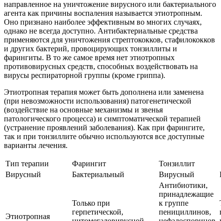
направленное на уничтожение вирусного или бактериального
агента как причины воспаления называется этиотропным.
Оно признано наиболее эффективным во многих случаях,
однако не всегда доступно. Антибактериальные средства
применяются для уничтожения стрептококков, стафилококков
и других бактерий, провоцирующих тонзиллиты и
фарингиты. В то же самое время нет этиотропных
противовирусных средств, способных воздействовать на
вирусы респираторной группы (кроме гриппа).
Этиотропная терапия может быть дополнена или заменена
(при невозможности использования) патогенетической
(воздействие на основные механизмы и звенья
патологического процесса) и симптоматической терапией
(устранение проявлений заболевания). Как при фарингите,
так и при тонзиллите обычно используются все доступные
варианты лечения.
Тип терапии
Фарингит
Тонзиллит
Вирусный
Бактериальный
Вирусный
Антибиотики,
принадлежащие
Только при
к группе
герпетической,
пенициллинов,
Этиотропная
цитомегаловирусной
цефалоспоринов,