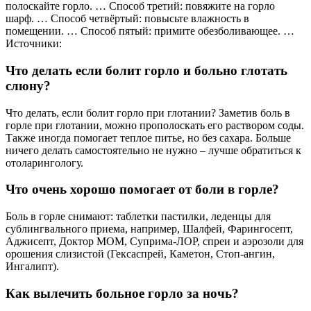
полоскайте горло. … Способ третий: повяжите на горло
шарф. … Способ четвёртый: повысьте влажность в
помещении. … Способ пятый: примите обезболивающее. …
Источники:
Что делать если болит горло и больно глотать
слюну?
Что делать, если болит горло при глотании? Заметив боль в
горле при глотании, можно прополоскать его раствором соды.
Также иногда помогает теплое питье, но без сахара. Больше
ничего делать самостоятельно не нужно – лучше обратиться к
отоларингологу.
Что очень хорошо помогает от боли в горле?
Боль в горле снимают: таблетки пастилки, леденцы для
сублингвального приема, например, Шалфей, Фарингосепт,
Аджисепт, Доктор МОМ, Суприма-ЛОР, спреи и аэрозоли для
орошения слизистой (Гексаспрей, Каметон, Стоп-ангин,
Ингалипт).
Как вылечить больное горло за ночь?