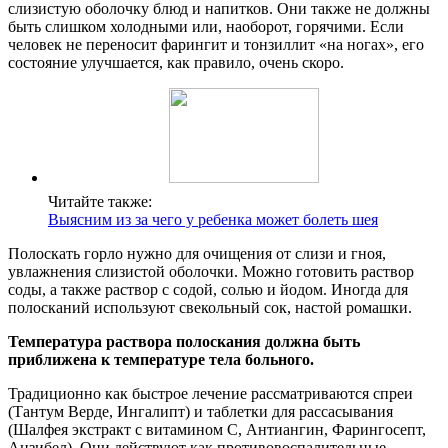
слизистую оболочку блюд и напитков. Они также не должны
быть слишком холодными или, наоборот, горячими. Если
человек не переносит фарингит и тонзиллит «на ногах», его
состояние улучшается, как правило, очень скоро.
Читайте также:
Выясним из за чего у ребенка может болеть шея
Полоскать горло нужно для очищения от слизи и гноя,
увлажнения слизистой оболочки. Можно готовить раствор
соды, а также раствор с содой, солью и йодом. Иногда для
полосканий используют свекольный сок, настой ромашки.
Температура раствора полоскания должна быть
приближена к температуре тела больного.
Традиционно как быстрое лечение рассматриваются спреи
(Тантум Верде, Ингалипт) и таблетки для рассасывания
(Шалфея экстракт с витамином С, Антиангин, Фарингосепт,
Анзибел). Они действуют как противовоспалительные