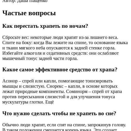
Автор: Даша Пащенко
Частые вопросы
Как перестать храпеть по ночам?
Сбросьте вес: некоторые люди храпят из-за лишнего веса.
Спите на боку: когда Вы лежите на спине, то основание языка
и ткани мягкого неба опускаются к задней стенке горла.
Избегайте алкоголя и седативных средств: они ослабляют
мышечный тонус задней части горла.
Какое самое эффективное средство от храпа?
Асонор – спрей или капли, помогающие тонизировать
мышцы и слизистую. Снорекс – капли, в основе которых
лежат природные компоненты. Соминорм – спрей от храпа
против пересыхания слизистой и для улучшения тонуса
мускулатуры глотки. Ещё
Что нужно сделать чтобы не храпеть во сне?
Обычно люди храпят, если спят на спине, запрокинув голову.
В таком положении смещается корень языка. Это создает