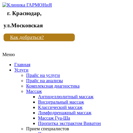
г. Краснодар,
Клиника
ул.Московская
"Новая
Как добраться?
жизнь"
Меню
Клиника
"Новая
Главная
жизнь"
Услуги
Прайс на услуги
Прайс на анализы
Комплексная диагностика
Массаж
Антицеллюлитный массаж
Висцеральный массаж
Классический массаж
Лимфодренажный массаж
Массаж Гуа-Ша
Пропитка экстрактом Виватон
Прием специалистов