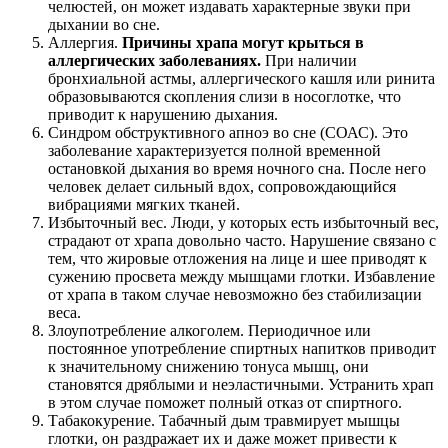
челюстей, он может издавать характерные звуки при
дыхании во сне.
Аллергия.
Причины храпа могут крыться в
аллергических заболеваниях.
При наличии
бронхиальной астмы, аллергического кашля или ринита
образовываются скопления слизи в носоглотке, что
приводит к нарушению дыхания.
Синдром обструктивного апноэ во сне (СОАС). Это
заболевание характеризуется полной временной
остановкой дыхания во время ночного сна. После него
человек делает сильный вдох, сопровождающийся
вибрациями мягких тканей.
Избыточный вес. Люди, у которых есть избыточный вес,
страдают от храпа довольно часто. Нарушение связано с
тем, что жировые отложения на лице и шее приводят к
сужению просвета между мышцами глотки. Избавление
от храпа в таком случае невозможно без стабилизации
веса.
Злоупотребление алкоголем. Периодичное или
постоянное употребление спиртных напитков приводит
к значительному снижению тонуса мышц, они
становятся дряблыми и неэластичными. Устранить храп
в этом случае поможет полный отказ от спиртного.
Табакокурение. Табачный дым травмирует мышцы
глотки, он раздражает их и даже может привести к