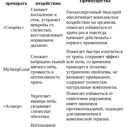
Преимущества
препарата
воздействия
Снимает
Гипоаллергенный биоспрей
воспаление и
обеспечивает комплексное
отек, устраняет
воздействие на организм,
микробы со
«Снорекс»
помогает избавиться от
слизистых,
храпа раз и навсегда,
восстанавливает
начинает действовать с
нормальное
первого применения.
дыхание.
Помогает быстро излечиться
Снижает
от храпа, сохраняет эффект
вибрацию тканей
всю ночь, со временем
мягкого неба,
приводит к полному
MySleepGood
громкость и
устранению проблемы, не
интенсивность
вызывает привыкание,
храпа.
содержит полностью
натуральные компоненты.
Помогает избавиться от
Укрепляет
симптомов нарушения,
мышцы неба,
имеет минимум
«Асонор»
увлажняет
противопоказаний, подходит
слизистые
для применения в
оболочки.
комплексной терапии.
Натуральное