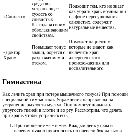
средство,
Подходит тем, кто не знает,
устраняющее
как убрать храп, возникший
сухость со
«Слипекс»
на фоне пересушивания
слизистых
слизистых, содержит
благодаря своим
натуральные вещества.
обволакивающим
свойствам.
Поможет пациентам,
Повышает тонус
которые не знают, как
«Доктор
мышц, борется с
вылечить храп
Храп»
раздражением и
аллергического
отеком.
происхождения или
воспалительного.
Гимнастика
Как лечить храп при потере мышечного тонуса? При помощи
специальной гимнастики. Упражнения направлены на
устранение рыхлости мускул. Они помогут повысить
упругость тканей в глотке и во рту. Рассмотрим, что делать
при храпе, чтобы устранить его.
Произношение «ы» и «и». Каждый день утром и
вечером нужно произносить по очереди буквы «ы» и