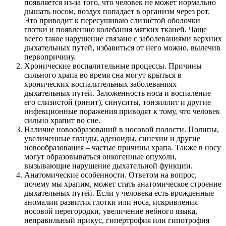
появляется из-за того, что человек не может нормально
дышать носом, воздух попадает в организм через рот.
Это приводит к пересушиваю слизистой оболочки
глотки и появлению колебания мягких тканей. Чаще
всего такое нарушение связано с заболеваниями верхних
дыхательных путей, избавиться от него можно, вылечив
первопричину.
Хронические воспалительные процессы. Причины
сильного храпа во время сна могут крыться в
хронических воспалительных заболеваниях
дыхательных путей. Заложенность носа и воспаление
его слизистой (ринит), синуситы, тонзиллит и другие
инфекционные поражения приводят к тому, что человек
сильно храпит во сне.
Наличие новообразований в носовой полости. Полипы,
увеличенные гланды, аденоиды, синехии и другие
новообразования – частые причины храпа. Также в носу
могут образовываться онкогенные опухоли,
вызывающие нарушение дыхательной функции.
Анатомические особенности. Ответом на вопрос,
почему мы храпим, может стать анатомическое строение
дыхательных путей. Если у человека есть врожденные
аномалии развития глотки или носа, искривления
носовой перегородки, увеличение небного языка,
неправильный прикус, гипертрофия или гипотрофия