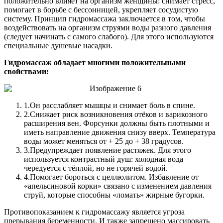
положительно влияет на организм женщины: снимает стресс,
помогает в борьбе с бессонницей, укрепляет сосудистую
систему. Принцип гидромассажа заключается в том, чтобы
воздействовать на организм струями воды разного давления
(следует начинать с самого слабого). Для этого используются
специальные душевые насадки.
Гидромассаж обладает многими положительными
свойствами:
1.
Он расслабляет мышцы и снимает боль в спине.
2.
Снижает риск возникновения отёков и варикозного
расширения вен. Форсунки должны быть плотными и
иметь направление движения снизу вверх. Температура
воды может меняться от + 25 до + 38 градусов.
3.
Предупреждает появление растяжек. Для этого
используется контрастный душ: холодная вода
чередуется с тёплой, но не горячей водой.
4.
Помогает бороться с целлюлитом. Избавление от
«апельсиновой корки» связано с изменением давления
струй, которые способны «ломать» жирные бугорки.
Противопоказанием к гидромассажу является угроза
прерывания беременности. И также запрещено массировать