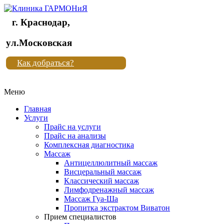
г. Краснодар,
Клиника
ул.Московская
"Новая
Как добраться?
жизнь"
Меню
Клиника
"Новая
Главная
жизнь"
Услуги
Прайс на услуги
Прайс на анализы
Комплексная диагностика
Массаж
Антицеллюлитный массаж
Висцеральный массаж
Классический массаж
Лимфодренажный массаж
Массаж Гуа-Ша
Пропитка экстрактом Виватон
Прием специалистов