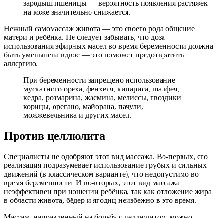
зародыш пшеницы — вероятность появления растяжек
на коже значительно снижается.
Нежный самомассаж живота — это своего рода общение
матери и ребёнка. Не следует забывать, что доза
использования эфирных масел во время беременности должна
быть уменьшена вдвое — это поможет предотвратить
аллергию.
При беременности запрещено использование
мускатного ореха, фенхеля, кипариса, шалфея,
кедра, розмарина, жасмина, мелиссы, гвоздики,
корицы, орегано, майорана, пачули,
можжевельника и других масел.
Против целлюлита
Специалисты не одобряют этот вид массажа. Во-первых, его
реализация подразумевает использование грубых и сильных
движений (в классическом варианте), что недопустимо во
время беременности. И во-вторых, этот вид массажа
неэффективен при ношении ребёнка, так как отложение жира
в области живота, бёдер и ягодиц неизбежно в это время.
Массаж, направленный на борьбу с целлюлитом, можно