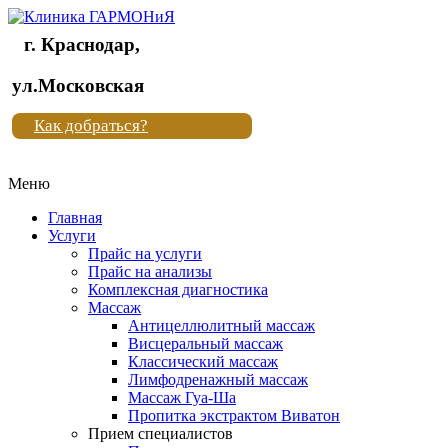
г. Краснодар,
Клиника
ул.Московская
"Новая
Как добраться?
жизнь"
Меню
Клиника
"Новая
Главная
жизнь"
Услуги
Прайс на услуги
Прайс на анализы
Комплексная диагностика
Массаж
Антицеллюлитный массаж
Висцеральный массаж
Классический массаж
Лимфодренажный массаж
Массаж Гуа-Ша
Пропитка экстрактом Виватон
Прием специалистов