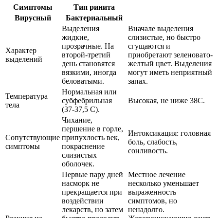
Симптомы
Тип ринита
Вирусный
Бактериальный
Выделения
Вначале выделения
жидкие,
слизистые, но быстро
прозрачные. На
сгущаются и
Характер
второй-третий
приобретают зеленовато-
выделений
день становятся
желтый цвет. Выделения
вязкими, иногда
могут иметь неприятный
беловатыми.
запах.
Нормальная или
Температура
субфебрильная
Высокая, не ниже 38С.
тела
(37-37,5 С).
Чихание,
першение в горле,
Интоксикация: головная
Сопутствующие
припухлость век,
боль, слабость,
симптомы
покраснение
сонливость.
слизистых
оболочек.
Первые пару дней
Местное лечение
насморк не
несколько уменьшает
прекращается при
выраженность
воздействии
симптомов, но
лекарств, но затем
ненадолго.