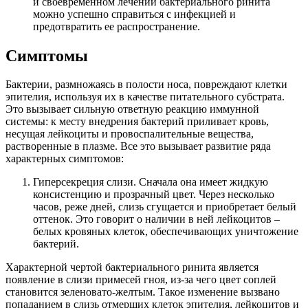
и своевременном лечении бактериального ринита
можно успешно справиться с инфекцией и
предотвратить ее распространение.
Симптомы
Бактерии, размножаясь в полости носа, повреждают клетки
эпителия, используя их в качестве питательного субстрата.
Это вызывает сильную ответную реакцию иммунной
системы: к месту внедрения бактерий приливает кровь,
несущая лейкоциты и провоспалительные вещества,
растворенные в плазме. Все это вызывает развитие ряда
характерных симптомов:
Гиперсекреция слизи. Сначала она имеет жидкую
консистенцию и прозрачный цвет. Через несколько
часов, реже дней, слизь сгущается и приобретает белый
оттенок. Это говорит о наличии в ней лейкоцитов –
белых кровяных клеток, обеспечивающих уничтожение
бактерий.
Характерной чертой бактериального ринита является
появление в слизи примесей гноя, из-за чего цвет соплей
становится зеленовато-желтым. Такое изменение вызвано
попаданием в слизь отмерших клеток эпителия, лейкоцитов и