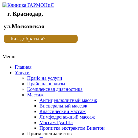
г. Краснодар,
Клиника
ул.Московская
"Новая
Как добраться?
жизнь"
Меню
Клиника
"Новая
Главная
жизнь"
Услуги
Прайс на услуги
Прайс на анализы
Комплексная диагностика
Массаж
Антицеллюлитный массаж
Висцеральный массаж
Классический массаж
Лимфодренажный массаж
Массаж Гуа-Ша
Пропитка экстрактом Виватон
Прием специалистов