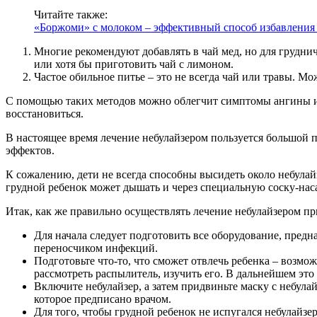
Читайте также:
«Боржоми» с молоком – эффективный способ избавления
Многие рекомендуют добавлять в чай мед, но для грудни
или хотя бы приготовить чай с лимоном.
Частое обильное питье – это не всегда чай или травы. 
С помощью таких методов можно облегчит симптомы ангины и п
восстановиться.
В настоящее время лечение небулайзером пользуется большой п
эффектов.
К сожалению, дети не всегда способны высидеть около небулайз
грудной ребенок может дышать и через специальную соску-наса
Итак, как же правильно осуществлять лечение небулайзером пр
Для начала следует подготовить все оборудование, пред
переносчиком инфекций.
Подготовьте что-то, что сможет отвлечь ребенка – возмож
рассмотреть распылитель, изучить его. В дальнейшем это
Включите небулайзер, а затем придвиньте маску с небулай
которое предписано врачом.
Для того, чтобы грудной ребенок не испугался небулайзер