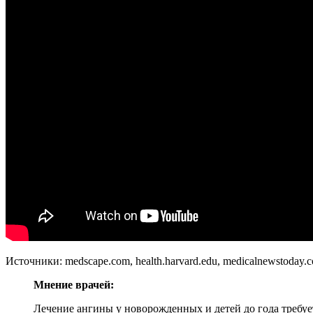
Источники: medscape.com, health.harvard.edu, medicalnewstoday.
Мнение врачей:
Лечение ангины у новорожденных и детей до года требуе