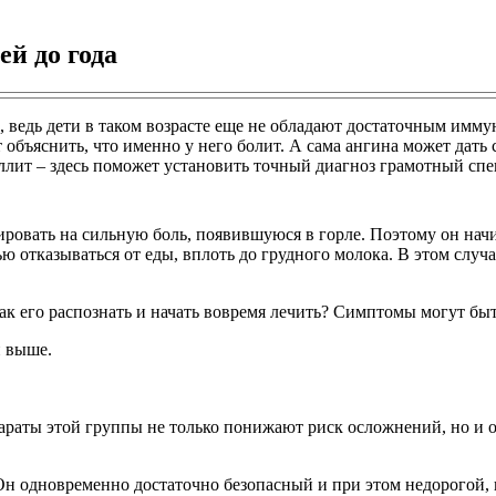
й до года
, ведь дети в таком возрасте еще не обладают достаточным имм
т объяснить, что именно у него болит. А сама ангина может дать
ллит – здесь поможет установить точный диагноз грамотный спе
ровать на сильную боль, появившуюся в горле. Поэтому он начин
ю отказываться от еды, вплоть до грудного молока. В этом случа
ак его распознать и начать вовремя лечить? Симптомы могут б
и выше.
араты этой группы не только понижают риск осложнений, но и 
Он одновременно достаточно безопасный и при этом недорогой, 