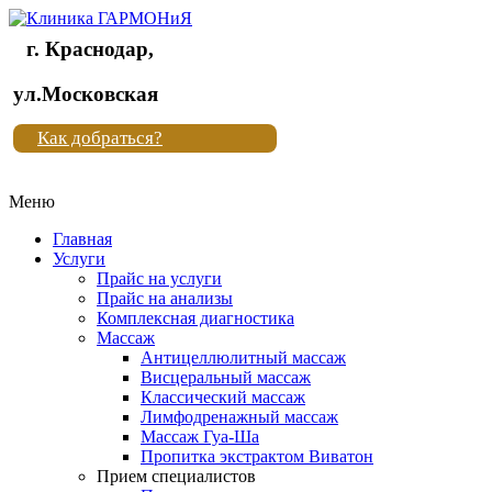
г. Краснодар,
Клиника
ул.Московская
"Новая
Как добраться?
жизнь"
Меню
Клиника
"Новая
Главная
жизнь"
Услуги
Прайс на услуги
Прайс на анализы
Комплексная диагностика
Массаж
Антицеллюлитный массаж
Висцеральный массаж
Классический массаж
Лимфодренажный массаж
Массаж Гуа-Ша
Пропитка экстрактом Виватон
Прием специалистов