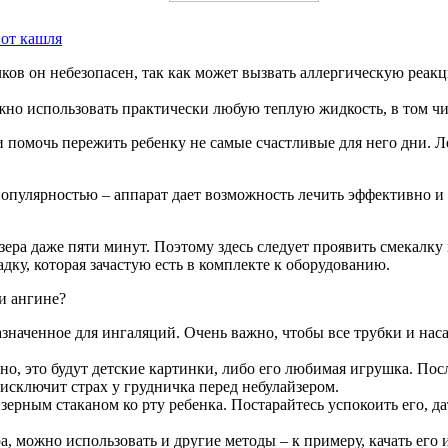
 от кашля
чков он небезопасен, так как может вызвать аллергическую реак
Можно использовать практически любую теплую жидкость, в том 
омочь пережить ребенку не самые счастливые для него дни. Ле
опулярностью – аппарат дает возможность лечить эффективно и 
ера даже пяти минут. Поэтому здесь следует проявить смекалку 
дку, которая зачастую есть в комплекте к оборудованию.
и ангине?
назначенное для ингаляций. Очень важно, чтобы все трубки и н
но, это будут детские картинки, либо его любимая игрушка. После
 исключит страх у грудничка перед небулайзером.
зерным стаканом ко рту ребенка. Постарайтесь успокоить его, да
а, можно использовать и другие методы – к примеру, качать его