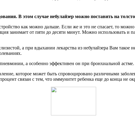
ования. В этом случае небулайзер можно поставить на толсто
стройство как можно дальше. Если же и это не спасает, то можно
ция занимает от пяти до десяти минут. Можно использовать и па
изистой, а при вдыхании лекарства из небулайзера Вам такое не 
олеваниях.
 пневмонии, а особенно эффективен он при бронхиальной астме.
 явление, которое может быть спровоцировано различными заболе
процент связан с тем, что иммунитет ребенка еще до конца не окр