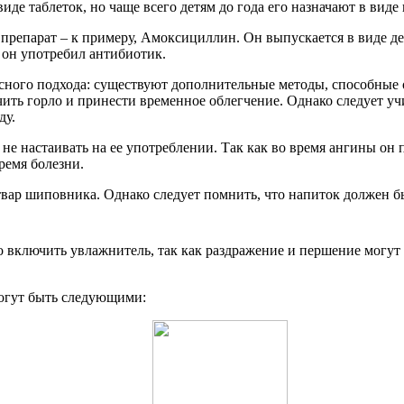
 виде таблеток, но чаще всего детям до года его назначают в в
препарат – к примеру, Амоксициллин. Он выпускается в виде де
к он употребил антибиотик.
ексного подхода: существуют дополнительные методы, способные 
ить горло и принести временное облегчение. Однако следует учи
ду.
 не настаивать на ее употреблении. Так как во время ангины он
ремя болезни.
ар шиповника. Однако следует помнить, что напиток должен бы
то включить увлажнитель, так как раздражение и першение мог
огут быть следующими: