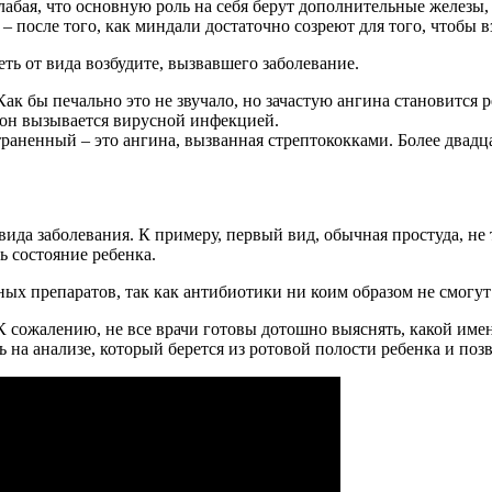
слабая, что основную роль на себя берут дополнительные железы
– после того, как миндали достаточно созреют для того, чтобы в
еть от вида возбудите, вызвавшего заболевание.
ак бы печально это не звучало, но зачастую ангина становится 
 он вызывается вирусной инфекцией.
траненный – это ангина, вызванная стрептококками. Более двадц
 вида заболевания. К примеру, первый вид, обычная простуда, не
ь состояние ребенка.
ых препаратов, так как антибиотики ни коим образом не смогут
 сожалению, не все врачи готовы дотошно выяснять, какой имен
ь на анализе, который берется из ротовой полости ребенка и по