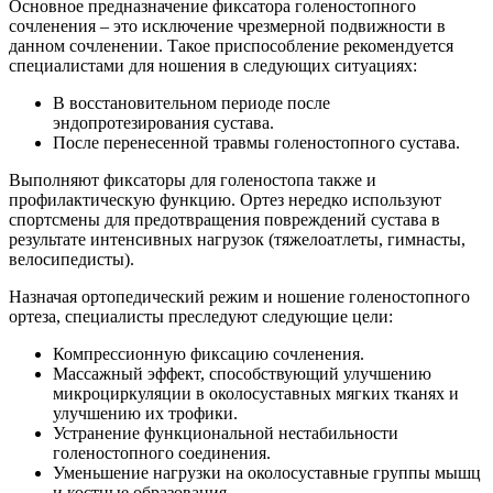
Основное предназначение фиксатора голеностопного
сочленения – это исключение чрезмерной подвижности в
данном сочленении.
Такое приспособление рекомендуется
специалистами для ношения в следующих ситуациях:
В восстановительном периоде после
эндопротезирования сустава.
После перенесенной травмы голеностопного сустава.
Выполняют фиксаторы для голеностопа также и
профилактическую функцию. Ортез нередко используют
спортсмены для предотвращения повреждений сустава в
результате интенсивных нагрузок (тяжелоатлеты, гимнасты,
велосипедисты).
Назначая ортопедический режим и ношение голеностопного
ортеза, специалисты преследуют следующие цели:
Компрессионную фиксацию сочленения.
Массажный эффект, способствующий улучшению
микроциркуляции в околосуставных мягких тканях и
улучшению их трофики.
Устранение функциональной нестабильности
голеностопного соединения.
Уменьшение нагрузки на околосуставные группы мышц
и костные образования.