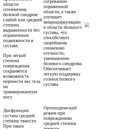
согреванию
области
пораженной
сочленения,
области, а также
болевой синдром
улучшает
слабой или средней
микроциркуляцию
степени
в области больного
выраженности без
сустава, что
ограничения
способствует
подвижности в
скорейшему
суставе.
снижению
отечности,
При легкой
уменьшению
степени
болевого синдрома.
повреждения
Обеспечивает
сохраняется
легкую поддержку
возможность
голеностопного
перенести вес тела
сустава
на
травмированную
ногу
Ортопедический
Дисфункции
режим при
сустава средней
повреждениях
степени тяжести.
средней степени
При таких
тяжести