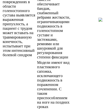
повреждениях в
обеспечивает
области
бандаж,
голеностопного
снабженный
сустава выявляется
ребрами жесткости,
выраженная
ограничивающими
припухлость, а
подвижность в
пациент с трудом
голеностопном
может вставать на
суставе и
травмированную
застежками,
конечность,
ремнями или
испытывает при
шнуровкой для
этом интенсивный
регулирования
болевой синдром
степени фиксации
Модели имеют вид
пластикового
сапожка,
исключающего
подвижность в
пораженном
сочленении. С
таким
приспособлением
на ноге на поздних
сроках