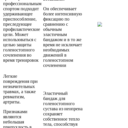
профессиональным
спортом подходит
Он обеспечивает
удерживающее
более интенсивную
приспособление,
фиксацию по
преследующее
сравнению с
профилактические
обычным
цели. Может
эластичным
использоваться с
бандажом и в то же
целью защиты
время не исключает
голеностопного
необходимых
сочленения во
движений в
время тренировок
голеностопном
сочленении
Легкие
повреждения при
незначительных
травмах, а также
Эластичный
ревматизм,
бандаж для
артриты.
голеностопного
сустава из неопрена
Признаками
сохраняет
являются
собственное тепло
небольшая
тела, способствуя
припухлость в