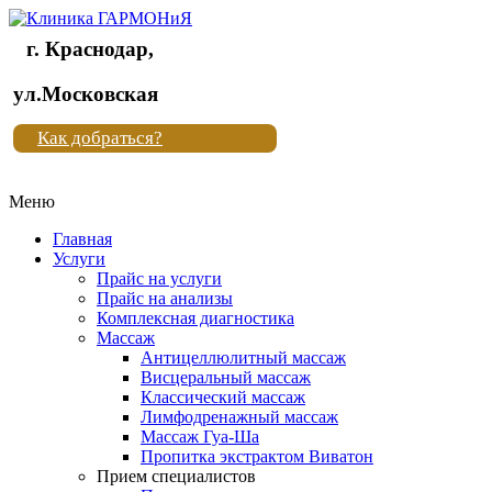
г. Краснодар,
Клиника
ул.Московская
"Новая
Как добраться?
жизнь"
Меню
Клиника
"Новая
Главная
жизнь"
Услуги
Прайс на услуги
Прайс на анализы
Комплексная диагностика
Массаж
Антицеллюлитный массаж
Висцеральный массаж
Классический массаж
Лимфодренажный массаж
Массаж Гуа-Ша
Пропитка экстрактом Виватон
Прием специалистов