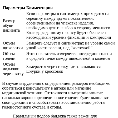
Параметры
Комментарии
Если параметры в сантиметрах приходятся на
середину между двумя показателями,
Размер
обозначенными на упаковке изделия,
обуви
необходимо делать выбор в сторону меньшего.
пациента
Благодаря данному нюансу будет обеспечен
необходимый уровень фиксации и компрессии
Объем
Замерять следует в сантиметрах на уровне самой
щиколотки
узкой части голени, над “косточкой”
Объем
Этот показатель измеряется посередине голени –
голени
в средней точке между щиколоткой и коленом
Объем
Замеряется через точку, где завязываются
лодыжки
шнурки у кроссовок
через пятку
В случае затруднения с определением размеров необходимо
обратиться к консультанту в аптеке или магазине
медицинской техники. От точности измерений зависит,
насколько хорошо ортопедическое изделие будет выполнять
свои функции и способствовать восстановлению работы
голеностопного сустава и стопы.
Правильный подбор бандажа также важен для