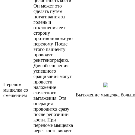
целостность кости.
Он может это
сделать путем
потягивания за
голень и
отклонения ее в
сторону,
противоположную
перелому. После
этого пациенту
проводят
рентгенографию.
Для обеспечения
успешного
сращивания могут
провести
Перелом
наложение
мыщелка со
скелетного
Вытяжение мыщелка больше
смещением
вытяжения. Эта
операция
проводится сразу
после репозиции
кости. При
переломе мыщелка
через кость вводят