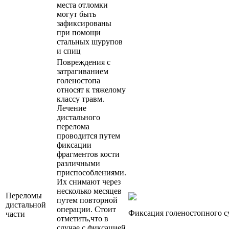
места отломки
могут быть
зафиксированы
при помощи
стальных шурупов
и спиц
Повреждения с
затрагиванием
голеностопа
относят к тяжелому
классу травм.
Лечение
дистального
перелома
проводится путем
фиксации
фрагментов кости
различными
приспособлениями.
Их снимают через
несколько месяцев
Переломы
путем повторной
дистальной
операции. Стоит
Фиксация голеностопного с
части
отметить,что в
случае с фиксацией