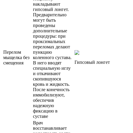
накладывают
гипсовый лонгет.
Предварительно
могут быть
проведены
дополнительные
процедуры: при
проксимальных
переломах делают
Перелом
пункцию
мыщелка без
коленного сустава.
Гипсовый лонгет
смещения
В него вводят
специальную иглу
и откачивают
скопившуюся
кровь и жидкость.
После конечность
иммобилизуют,
обеспечив
надежную
фиксацию в
суставе
Врач
восстанавливает