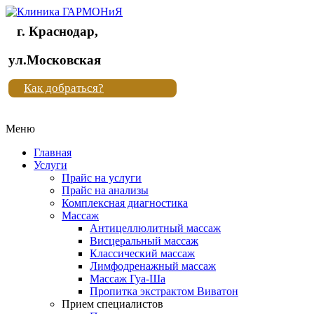
г. Краснодар,
Клиника
ул.Московская
"Новая
Как добраться?
жизнь"
Меню
Клиника
"Новая
Главная
жизнь"
Услуги
Прайс на услуги
Прайс на анализы
Комплексная диагностика
Массаж
Антицеллюлитный массаж
Висцеральный массаж
Классический массаж
Лимфодренажный массаж
Массаж Гуа-Ша
Пропитка экстрактом Виватон
Прием специалистов