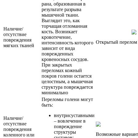
рана, образованная в
результате разрыва
мышечной ткани.
Выглядит это, как
торчащая отломанная
Наличие/
кость. Возникает
отсутствие
кровотечение,
повреждения
Открытый перелом 
интенсивность которого
мягких тканей
зависит от вида
поврежденных
кровеносных сосудов.
При закрытых
переломах кожный
покров голени остается
целостным, а мышечная
структура повреждается
минимально
Переломы голени могут
быть:
внутрисуставными
Наличие/
– вовлечение в
отсутствие
повреждение
повреждения
структуры
Возможные вариант
коленного или
суставов;