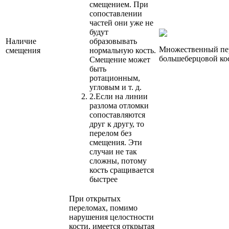
смещением. При
сопоставлении
частей они уже не
будут
Наличие
образовывать
Множественный пер
смещения
нормальную кость.
большеберцовой ко
Смещение может
быть
ротационным,
угловым и т. д.
2.
Если на линии
разлома отломки
сопоставляются
друг к другу, то
перелом без
смещения. Эти
случаи не так
сложны, потому
кость сращивается
быстрее
При открытых
переломах, помимо
нарушения целостности
кости, имеется открытая