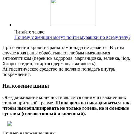
Читайте также:
Почему у женщин могут пойти мурашки по всему телу?
При сочении крови из раны тампонада не делается. В этом
случае края раны обрабатывают любым имеющимся
антисептиком (перекись водорода, марганцовка, зеленка, йод,
Хлоргексидин, спиртосодержащая жидкость).
Антисептическое средство не должно попадать внутрь
повреждения.
Наложение шины
Обездвиживание конечности является одним из важнейших
этапов при такой травме.
Шина должна накладываться так,
чтобы иммобилизировать не только голень, но и смежные
суставы (голеностопный и коленный).
Пример наложения шины