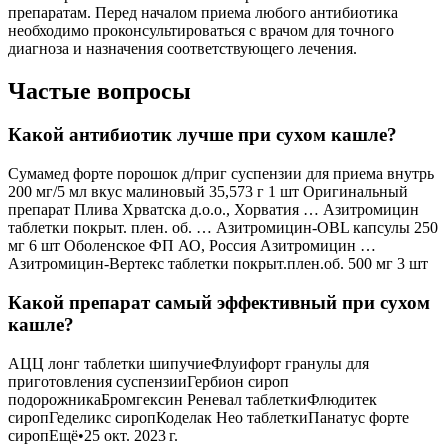
препаратам. Перед началом приема любого антибиотика
необходимо проконсультироваться с врачом для точного
диагноза и назначения соответствующего лечения.
Частые вопросы
Какой антибиотик лучше при сухом кашле?
Сумамед форте порошок д/приг суспензии для приема внутрь
200 мг/5 мл вкус малиновый 35,573 г 1 шт Оригинальный
препарат Плива Хрватска д.о.о., Хорватия … Азитромицин
таблетки покрыт. плен. об. … Азитромицин-OBL капсулы 250
мг 6 шт Оболенское ФП АО, Россия Азитромицин …
Азитромицин-Вертекс таблетки покрыт.плен.об. 500 мг 3 шт
Какой препарат самый эффективный при сухом
кашле?
АЦЦ лонг таблетки шипучиеФлуифорт гранулы для
приготовления суспензииГербион сироп
подорожникаБромгексин Реневал таблеткиФлюдитек
сиропГеделикс сиропКоделак Нео таблеткиПанатус форте
сиропЕщё•25 окт. 2023 г.