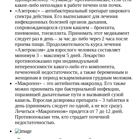
какие-либо неполадки в работе печени или почек.
«Азитрокс» – антибактериальный препарат широкого
спектра действия. Его выписывают для лечения
инфекционных болезней органов дыхания,
сопровождающихся сухим кашлем – бронхита,
пневмонии, тонзиллита. Принимать этот медикамент
следует раз в день – за час до либо через 2 часа после
приема пищи. Продолжительность курса лечения
«Азитроксом» для взрослого человека составляет
минимум 3 – максимум 5 дней. Лекарство
противопоказано при индивидуальной
непереносимости какого-либо его компонента,
печеночной недостаточности, а также беременным и
женщинам в период вскармливания грудным молоком.
«Макропен» – это антибиотик-макролид. Его также
можно принимать при бактериальной инфекции,
поразившей дыхательные пути и вызвавшей сухой
кашель. Взрослая дозировка препарата – 3 таблетки в
день (принимать следует по одной, а не все сразу).
Лечиться «Макропеном» придется от 7 до 12 дней.
Противопоказан тем, кто страдает почечной
недостаточностью.