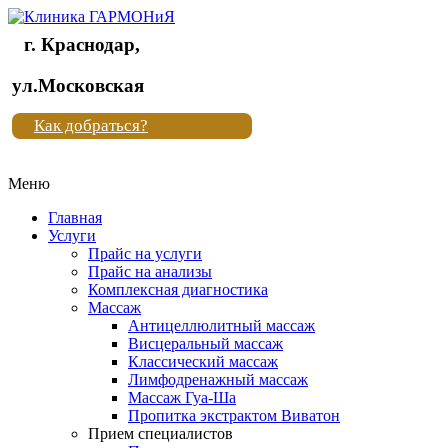
г. Краснодар,
Клиника
ул.Московская
"Новая
Как добраться?
жизнь"
Меню
Клиника
"Новая
Главная
жизнь"
Услуги
Прайс на услуги
Прайс на анализы
Комплексная диагностика
Массаж
Антицеллюлитный массаж
Висцеральный массаж
Классический массаж
Лимфодренажный массаж
Массаж Гуа-Ша
Пропитка экстрактом Виватон
Прием специалистов