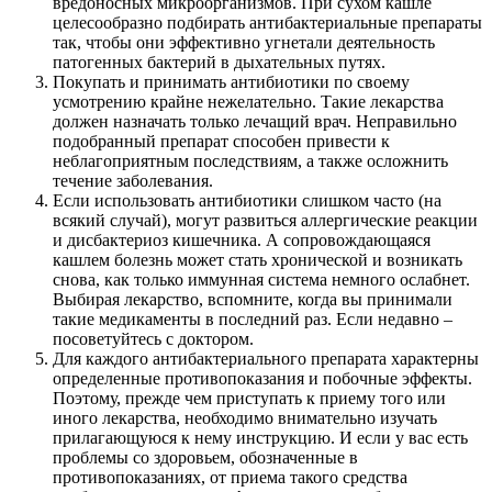
вредоносных микроорганизмов. При сухом кашле
целесообразно подбирать антибактериальные препараты
так, чтобы они эффективно угнетали деятельность
патогенных бактерий в дыхательных путях.
Покупать и принимать антибиотики по своему
усмотрению крайне нежелательно. Такие лекарства
должен назначать только лечащий врач. Неправильно
подобранный препарат способен привести к
неблагоприятным последствиям, а также осложнить
течение заболевания.
Если использовать антибиотики слишком часто (на
всякий случай), могут развиться аллергические реакции
и дисбактериоз кишечника. А сопровождающаяся
кашлем болезнь может стать хронической и возникать
снова, как только иммунная система немного ослабнет.
Выбирая лекарство, вспомните, когда вы принимали
такие медикаменты в последний раз. Если недавно –
посоветуйтесь с доктором.
Для каждого антибактериального препарата характерны
определенные противопоказания и побочные эффекты.
Поэтому, прежде чем приступать к приему того или
иного лекарства, необходимо внимательно изучать
прилагающуюся к нему инструкцию. И если у вас есть
проблемы со здоровьем, обозначенные в
противопоказаниях, от приема такого средства