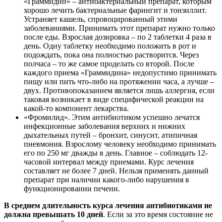
«Граммидин» – антибактериальный препарат, которым
хорошо лечить бактериальные фарингит и тонзиллит.
Устраняет кашель, спровоцированный этими
заболеваниями. Принимать этот препарат нужно только
после еды. Взрослая дозировка – по 2 таблетки 4 раза в
день. Одну таблетку необходимо положить в рот и
подождать, пока она полностью растворится. Через
полчаса – то же самое проделать со второй. После
каждого приема «Граммидина» недопустимо принимать
пищу или пить что-либо на протяжении часа, а лучше –
двух. Противопоказанием является лишь аллергия, если
таковая возникает в виде специфической реакции на
какой-то компонент лекарства.
«Фромилид». Этим антибиотиком успешно лечатся
инфекционные заболевания верхних и нижних
дыхательных путей – бронхит, синусит, атипичная
пневмония. Взрослому человеку необходимо принимать
его по 250 мг дважды в день. Главное – соблюдать 12-
часовой интервал между приемами. Курс лечения
составляет не более 7 дней. Нельзя применять данный
препарат при наличии какого-либо нарушения в
функционировании печени.
В среднем длительность курса лечения антибиотиками не
должна превышать 10 дней
. Если за это время состояние не