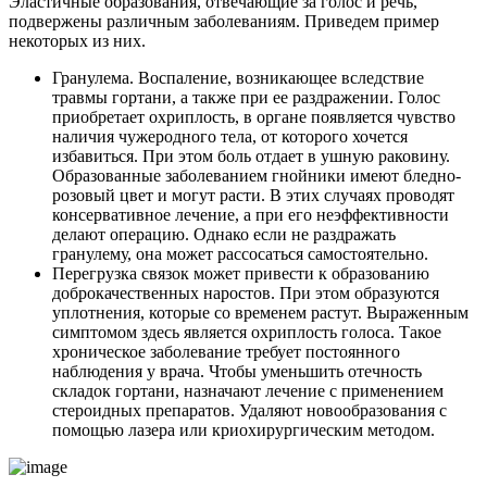
Эластичные образования, отвечающие за голос и речь,
подвержены различным заболеваниям. Приведем пример
некоторых из них.
Гранулема. Воспаление, возникающее вследствие
травмы гортани, а также при ее раздражении. Голос
приобретает охриплость, в органе появляется чувство
наличия чужеродного тела, от которого хочется
избавиться. При этом боль отдает в ушную раковину.
Образованные заболеванием гнойники имеют бледно-
розовый цвет и могут расти. В этих случаях проводят
консервативное лечение, а при его неэффективности
делают операцию. Однако если не раздражать
гранулему, она может рассосаться самостоятельно.
Перегрузка связок может привести к образованию
доброкачественных наростов. При этом образуются
уплотнения, которые со временем растут. Выраженным
симптомом здесь является охриплость голоса. Такое
хроническое заболевание требует постоянного
наблюдения у врача. Чтобы уменьшить отечность
складок гортани, назначают лечение с применением
стероидных препаратов. Удаляют новообразования с
помощью лазера или криохирургическим методом.