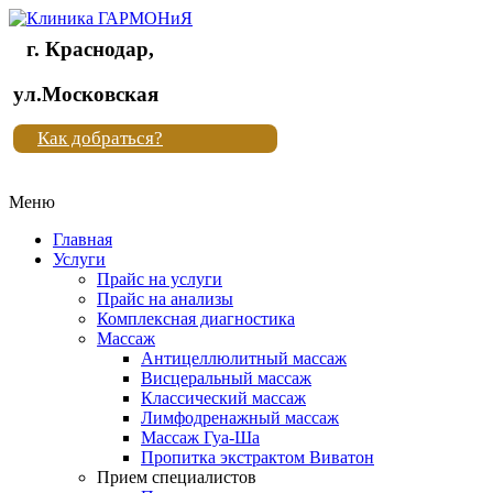
г. Краснодар,
Клиника
ул.Московская
"Новая
Как добраться?
жизнь"
Меню
Клиника
"Новая
Главная
жизнь"
Услуги
Прайс на услуги
Прайс на анализы
Комплексная диагностика
Массаж
Антицеллюлитный массаж
Висцеральный массаж
Классический массаж
Лимфодренажный массаж
Массаж Гуа-Ша
Пропитка экстрактом Виватон
Прием специалистов