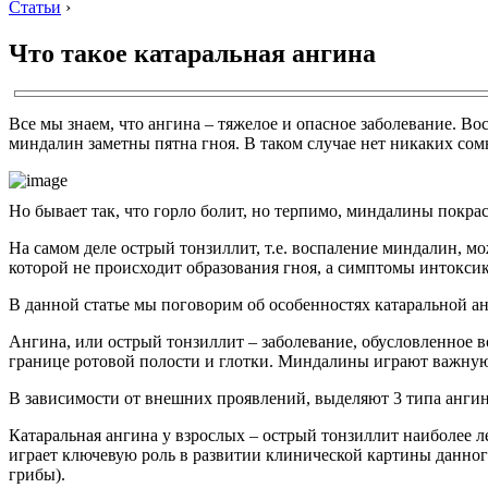
Статьи
›
Что такое катаральная ангина
Все мы знаем, что ангина – тяжелое и опасное заболевание. В
миндалин заметны пятна гноя. В таком случае нет никаких сом
Но бывает так, что горло болит, но терпимо, миндалины покрас
На самом деле острый тонзиллит, т.е. воспаление миндалин, мо
которой не происходит образования гноя, а симптомы интокс
В данной статье мы поговорим об особенностях катаральной а
Ангина, или острый тонзиллит – заболевание, обусловленно
границе ротовой полости и глотки. Миндалины играют важную
В зависимости от внешних проявлений, выделяют 3 типа анги
Катаральная ангина у взрослых – острый тонзиллит наиболее л
играет ключевую роль в развитии клинической картины данног
грибы).