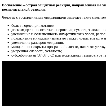
Воспаление – острая защитная реакция, направленная на у
воспалительной реакции.
Человек с воспаленными миндалинами замечает такие симптомы
боль в горле при глотании;
дискомфорт в носоглотке – першение, сухость, заложенно
увеличение и болезненность лимфатических узлов, расп
покраснение миндалин (зачастую также глотки, мягкого н
увеличение размеров миндалин;
миндалины покрыты прозрачной слизью, налет отсутству
умеренная слабость, усталость;
субфебрильная (37-37,8 С) или нормальная температура те