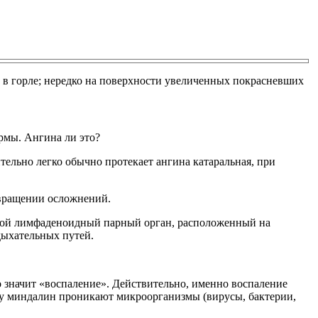
ь в горле; нередко на поверхности увеличенных покрасневших
ормы. Ангина ли это?
тельно легко обычно протекает ангина катаральная, при
твращении осложнений.
обой лимфаденоидный парный орган, расположенный на
дыхательных путей.
то значит «воспаление». Действительно, именно воспаление
чку миндалин проникают микроорганизмы (вирусы, бактерии,