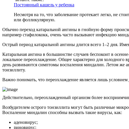
Постоянный кашель у ребенка
Несмотря на то, что заболевание протекает легко, не ст
или фолликулярную.
Обычно переход катаральной ангины в гнойную форму происхо
например стафилококк, очень часто вызывают инфекцию минда
Острый период катаральной ангины длится всего 1–2 дня. Име
Катаральная ангина в большинстве случаев беспокоит в осенне
локальное переохлаждение. Общее характерно для холодного в
день развиваются симптомы воспаления миндалин. Летом же ан
тонзиллиту.
Важно понимать, что переохлаждение является лишь условием 
Действительно, переохлажденный организм более восприимчив
Возбудителем острого тонзиллита могут быть различные микроо
Воспаление миндалин способны вызвать такие вирусы, как:
аденовирус;
риновирус;