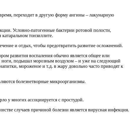
вовремя, переходит в другую форму ангины – лакунарную
кции. Условно-патогенные бактерии ротовой полости,
 катаральном тонзиллите.
ечение и отдых, чтобы предотвратить развитие осложнений.
ором развития воспаления обычно является общее или
ил ноги, подышал морозным воздухом – и уже на следующий
апитки, мороженое и т.д. в жару довольно часто приводят к
являются болезнетворные микроорганизмы.
ло у многих ассоциируется с простудой.
шинстве случаев причиной болезни является вирусная инфекция.