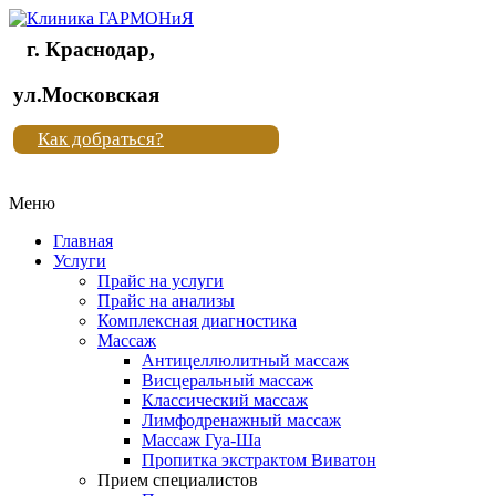
г. Краснодар,
Клиника
ул.Московская
"Новая
Как добраться?
жизнь"
Меню
Клиника
"Новая
Главная
жизнь"
Услуги
Прайс на услуги
Прайс на анализы
Комплексная диагностика
Массаж
Антицеллюлитный массаж
Висцеральный массаж
Классический массаж
Лимфодренажный массаж
Массаж Гуа-Ша
Пропитка экстрактом Виватон
Прием специалистов