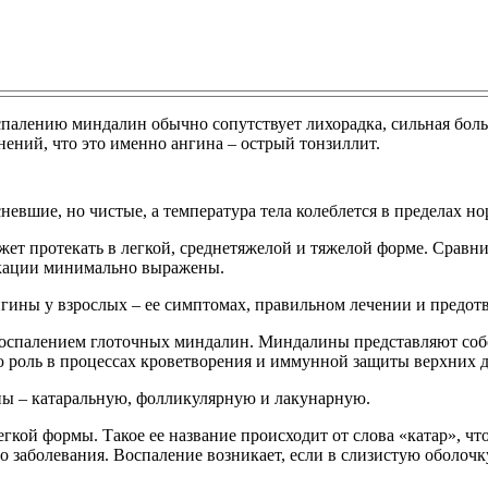
оспалению миндалин обычно сопутствует лихорадка, сильная бол
нений, что это именно ангина – острый тонзиллит.
невшие, но чистые, а температура тела колеблется в пределах н
жет протекать в легкой, среднетяжелой и тяжелой форме. Сравни
икации минимально выражены.
нгины у взрослых – ее симптомах, правильном лечении и предо
е воспалением глоточных миндалин. Миндалины представляют с
 роль в процессах кроветворения и иммунной защиты верхних 
ны – катаральную, фолликулярную и лакунарную.
егкой формы. Такое ее название происходит от слова «катар», ч
о заболевания. Воспаление возникает, если в слизистую оболо