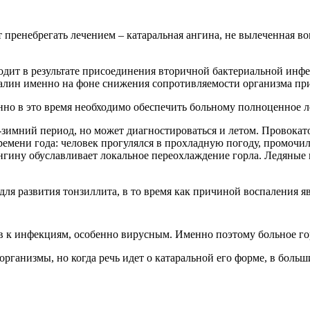
оит пренебрегать лечением – катаральная ангина, не вылеченная 
дит в результате присоединения вторичной бактериальной инфе
лин именно на фоне снижения сопротивляемости организма при
нно в это время необходимо обеспечить больному полноценное л
-зимний период, но может диагностироваться и летом. Провокат
ремени года: человек прогулялся в прохладную погоду, промоч
гину обуславливает локальное переохлаждение горла. Ледяные н
для развития тонзиллита, в то время как причиной воспаления 
 к инфекциям, особенно вирусным. Именно поэтому больное гор
рганизмы, но когда речь идет о катаральной его форме, в боль