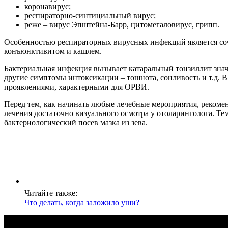
коронавирус;
респираторно-синтициальный вирус;
реже – вирус Эпштейна-Барр, цитомегаловирус, грипп.
Особенностью респираторных вирусных инфекций является соч
конъюнктивитом и кашлем.
Бактериальная инфекция вызывает катаральный тонзиллит знач
другие симптомы интоксикации – тошнота, сонливость и т.д. 
проявлениями, характерными для ОРВИ.
Перед тем, как начинать любые лечебные мероприятия, рекомен
лечения достаточно визуального осмотра у отоларинголога. Те
бактериологический посев мазка из зева.
Читайте также:
Что делать, когда заложило уши?