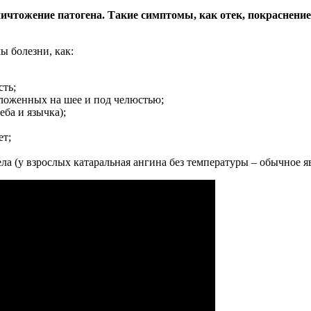
ничтожение патогена. Такие симптомы, как отек, покраснени
 болезни, как:
сть;
оложенных на шее и под челюстью;
еба и язычка);
ет;
ла (у взрослых катаральная ангина без температуры – обычное я