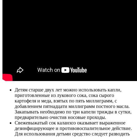
Детям старше двух лет можно использовать капли,
приготовленные из лукового сока, сока сырого
картофеля и меда, взятых по пять миллиграмм, с
добавлением пятнадцати миллиграмм постного масла.
Закапывать необходимо по три капели трижды в сутки,
предварительно очистив носовые проходы.
Свежевыжатый сок каланхоэ оказывает выраженное
дезинфицирующее и противовоспалительное действие.
Для использования детьми средство следует разводить