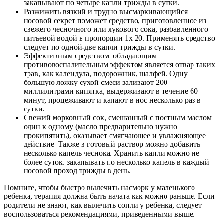
закапывают по четыре капли трижды в сутки.
Разжижить вязкий и трудно высмаркивающийся
носовой секрет поможет средство, приготовленное из
свежего чесночного или лукового сока, разбавленного
питьевой водой в пропорции 1х 20. Применять средство
следует по одной-две капли трижды в сутки.
Эффективным средством, обладающим
противовоспалительным эффектом является отвар таких
трав, как календула, подорожник, шалфей. Одну
большую ложку сухой смеси заливают 200
миллилитрами кипятка, выдерживают в течение 60
минут, процеживают и капают в нос несколько раз в
сутки.
Свежий морковный сок, смешанный с постным маслом
один к одному (масло предварительно нужно
прокипятить), оказывает смягчающее и увлажняющее
действие. Также в готовый раствор можно добавить
несколько капель чеснока. Хранить капли можно не
более суток, закапывать по несколько капель в каждый
носовой проход трижды в день.
Помните, чтобы быстро вылечить насморк у маленького
ребенка, терапия должна быть начата как можно раньше. Если
родители не знают, как вылечить сопли у ребенка, следует
воспользоваться рекомендациями, приведенными выше.