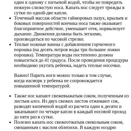
один к одному с питьевой водой, чтобы не повредить
нежную слизистую носа. Капать нос следует трижды в
сутки по одной-две капли.
Точечный массаж области гайморовых пазух, крыльев и
боковых поверхностей кончика носа также оказывает
благоприятное действие, уменьшает отек, нормализует
дыхание. Движения должны быть легкими,
производиться по часовой стрелке.
Теплые ножные ванны с добавлением горчичного
порошка (на десять литров воды три большие ложки
порошка). Температура воды постепенно должна
повыситься до 41 градуса. После проведения процедуры
необходимо укутать ребенка, надеть теплые носочки.
Важно! Парить ноги можно только в том случае,
когда насморк у ребенка не сопровождается
повышенной температурой.
Также нос капают свежевыжатым соком, полученным из
листьев алоэ. Из двух свежих листов отжимают сок,
разводят кипяченой водой из расчета один к десяти и
закапывают по четыре капли в каждый носовой проход
до пяти раз в сутки.
Полезно капать нос свежеотжатым свекольным соком,
смешанным с маслом облепихи. В каждую ноздрю