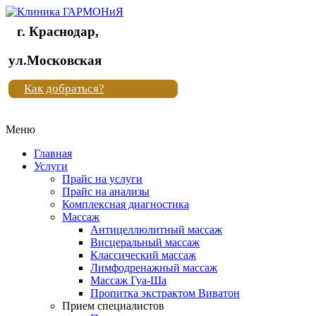
г. Краснодар,
Клиника
ул.Московская
"Новая
Как добраться?
жизнь"
Меню
Клиника
"Новая
Главная
жизнь"
Услуги
Прайс на услуги
Прайс на анализы
Комплексная диагностика
Массаж
Антицеллюлитный массаж
Висцеральный массаж
Классический массаж
Лимфодренажный массаж
Массаж Гуа-Ша
Пропитка экстрактом Виватон
Прием специалистов