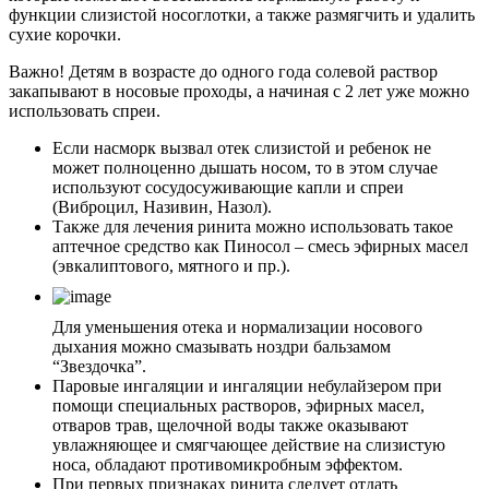
функции слизистой носоглотки, а также размягчить и удалить
сухие корочки.
Важно! Детям в возрасте до одного года солевой раствор
закапывают в носовые проходы, а начиная с 2 лет уже можно
использовать спреи.
Если насморк вызвал отек слизистой и ребенок не
может полноценно дышать носом, то в этом случае
используют сосудосуживающие капли и спреи
(Виброцил, Називин, Назол).
Также для лечения ринита можно использовать такое
аптечное средство как Пиносол – смесь эфирных масел
(эвкалиптового, мятного и пр.).
Для уменьшения отека и нормализации носового
дыхания можно смазывать ноздри бальзамом
“Звездочка”.
Паровые ингаляции и ингаляции небулайзером при
помощи специальных растворов, эфирных масел,
отваров трав, щелочной воды также оказывают
увлажняющее и смягчающее действие на слизистую
носа, обладают противомикробным эффектом.
При первых признаках ринита следует отдать