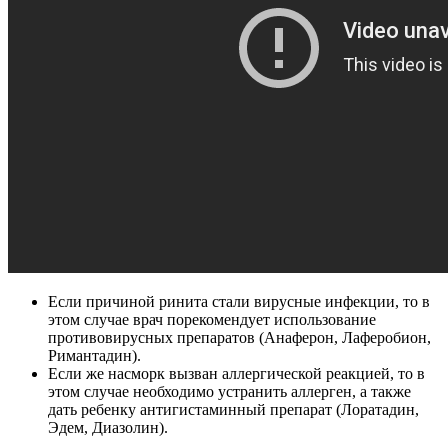
Если причиной ринита стали вирусные инфекции, то в
этом случае врач порекомендует использование
противовирусных препаратов (Анаферон, Лаферобион,
Римантадин).
Если же насморк вызван аллергической реакцией, то в
этом случае необходимо устранить аллерген, а также
дать ребенку антигистаминный препарат (Лоратадин,
Эдем, Диазолин).