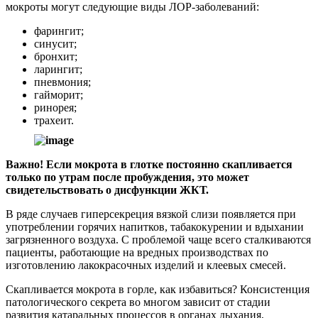
мокроты могут следующие виды ЛОР-заболеваний:
фарингит;
синусит;
бронхит;
ларингит;
пневмония;
гайморит;
ринорея;
трахеит.
Важно! Если мокрота в глотке постоянно скапливается
только по утрам после пробуждения, это может
свидетельствовать о дисфункции ЖКТ.
В ряде случаев гиперсекреция вязкой слизи появляется при
употреблении горячих напитков, табакокурении и вдыхании
загрязненного воздуха. С проблемой чаще всего сталкиваются
пациенты, работающие на вредных производствах по
изготовлению лакокрасочных изделий и клеевых смесей.
Скапливается мокрота в горле, как избавиться? Консистенция
патологического секрета во многом зависит от стадии
развития катаральных процессов в органах дыхания,