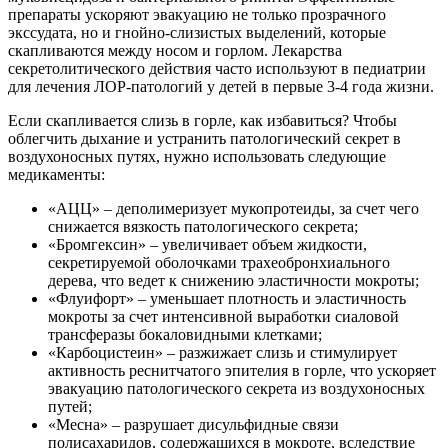
препараты ускоряют эвакуацию не только прозрачного
экссудата, но и гнойно-слизистых выделений, которые
скапливаются между носом и горлом. Лекарства
секретолитического действия часто используют в педиатрии
для лечения ЛОР-патологий у детей в первые 3-4 года жизни.
Если скапливается слизь в горле, как избавиться? Чтобы
облегчить дыхание и устранить патологический секрет в
воздухоносных путях, нужно использовать следующие
медикаменты:
«АЦЦ» – деполимеризует мукопротеиды, за счет чего
снижается вязкость патологического секрета;
«Бромгексин» – увеличивает объем жидкости,
секретируемой оболочками трахеобронхиального
дерева, что ведет к снижению эластичности мокроты;
«Флуифорт» – уменьшает плотность и эластичность
мокроты за счет интенсивной выработки сиаловой
трансферазы бокаловидными клетками;
«Карбоцистеин» – разжижает слизь и стимулирует
активность реснитчатого эпителия в горле, что ускоряет
эвакуацию патологического секрета из воздухоносных
путей;
«Месна» – разрушает дисульфидные связи
полисахаридов, содержащихся в мокроте, вследствие