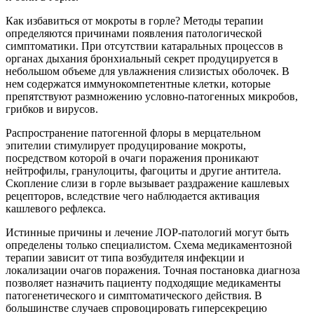
Как избавиться от мокроты в горле? Методы терапии
определяются причинами появления патологической
симптоматики. При отсутствии катаральных процессов в
органах дыхания бронхиальный секрет продуцируется в
небольшом объеме для увлажнения слизистых оболочек. В
нем содержатся иммунокомпетентные клетки, которые
препятствуют размножению условно-патогенных микробов,
грибков и вирусов.
Распространение патогенной флоры в мерцательном
эпителии стимулирует продуцирование мокроты,
посредством которой в очаги поражения проникают
нейтрофилы, гранулоциты, фагоциты и другие антитела.
Скопление слизи в горле вызывает раздражение кашлевых
рецепторов, вследствие чего наблюдается активация
кашлевого рефлекса.
Истинные причины и лечение ЛОР-патологий могут быть
определены только специалистом. Схема медикаментозной
терапии зависит от типа возбудителя инфекции и
локализации очагов поражения. Точная постановка диагноза
позволяет назначить пациенту подходящие медикаменты
патогенетического и симптоматического действия. В
большинстве случаев спровоцировать гиперсекрецию