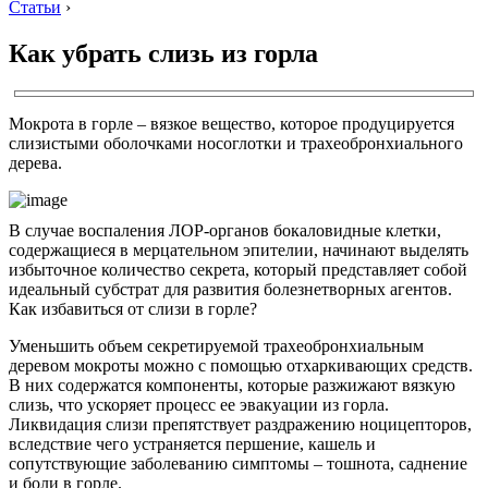
Статьи
›
Как убрать слизь из горла
Мокрота в горле – вязкое вещество, которое продуцируется
слизистыми оболочками носоглотки и трахеобронхиального
дерева.
В случае воспаления ЛОР-органов бокаловидные клетки,
содержащиеся в мерцательном эпителии, начинают выделять
избыточное количество секрета, который представляет собой
идеальный субстрат для развития болезнетворных агентов.
Как избавиться от слизи в горле?
Уменьшить объем секретируемой трахеобронхиальным
деревом мокроты можно с помощью отхаркивающих средств.
В них содержатся компоненты, которые разжижают вязкую
слизь, что ускоряет процесс ее эвакуации из горла.
Ликвидация слизи препятствует раздражению ноцицепторов,
вследствие чего устраняется першение, кашель и
сопутствующие заболеванию симптомы – тошнота, саднение
и боли в горле.