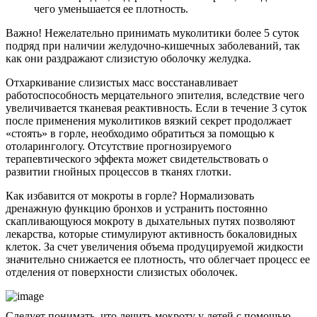
чего уменьшается ее плотность.
Важно! Нежелательно принимать муколитики более 5 суток
подряд при наличии желудочно-кишечных заболеваний, так
как они раздражают слизистую оболочку желудка.
Отхаркивание слизистых масс восстанавливает
работоспособность мерцательного эпителия, вследствие чего
увеличивается тканевая реактивность. Если в течение 3 суток
после применения муколитиков вязкий секрет продолжает
«стоять» в горле, необходимо обратиться за помощью к
отоларингологу. Отсутствие прогнозируемого
терапевтического эффекта может свидетельствовать о
развитии гнойных процессов в тканях глотки.
Как избавится от мокроты в горле? Нормализовать
дренажную функцию бронхов и устранить постоянно
скапливающуюся мокроту в дыхательных путях позволяют
лекарства, которые стимулируют активность бокаловидных
клеток. За счет увеличения объема продуцируемой жидкости
значительно снижается ее плотность, что облегчает процесс ее
отделения от поверхности слизистых оболочек.
Следует понимать, что лечить мокроту у детей с помощью