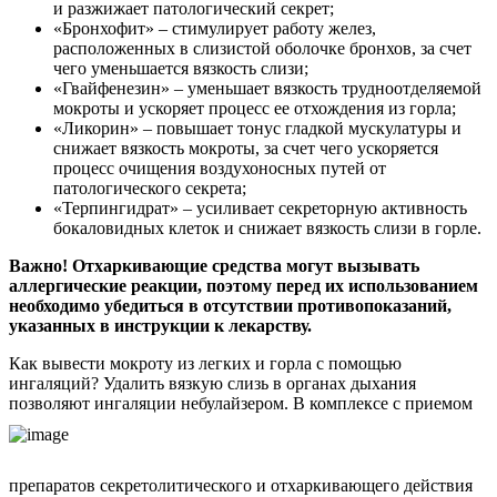
и разжижает патологический секрет;
«Бронхофит» – стимулирует работу желез,
расположенных в слизистой оболочке бронхов, за счет
чего уменьшается вязкость слизи;
«Гвайфенезин» – уменьшает вязкость трудноотделяемой
мокроты и ускоряет процесс ее отхождения из горла;
«Ликорин» – повышает тонус гладкой мускулатуры и
снижает вязкость мокроты, за счет чего ускоряется
процесс очищения воздухоносных путей от
патологического секрета;
«Терпингидрат» – усиливает секреторную активность
бокаловидных клеток и снижает вязкость слизи в горле.
Важно! Отхаркивающие средства могут вызывать
аллергические реакции, поэтому перед их использованием
необходимо убедиться в отсутствии противопоказаний,
указанных в инструкции к лекарству.
Как вывести мокроту из легких и горла с помощью
ингаляций? Удалить вязкую слизь в органах дыхания
позволяют ингаляции небулайзером. В комплексе с приемом
препаратов секретолитического и отхаркивающего действия