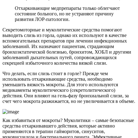
Отхаркивающие медпрепараты только облегчают
состояние больного, но не устраняют причину
развития ЛОР-патологии.
Секретомоторные и муколитические средства помогают
выводить слизь из горла, однако их используют в качестве
вспомогательных препаратов при лечении инфекционных
заболеваний. Их назначают пациентам, страдающим
бронхоэктатической болезнью, бронхитом, ХОБЛ и другими
заболеваний дыхательных путей, сопровождающихся
секрецией избыточного количества вязкой слизи.
Что делать, если слизь стоит в горле? Прежде чем
использовать отхаркивающие средства, необходимо
уменьшить вязкость мокроты. Для этого используются
медикаменты муколитического (секретолитического)
действия. Они влияют на гель-фазу бронхиальной слизи, за
счет чего мокрота разжижается, но не увеличивается в объеме.
Как избавиться от мокроты? Муколитики – самые безопасные
средства отхаркивавшего действия, которые активно
применяются в терапии гайморитов, синуситов,
муковисцидоза и бактериального ринита. Эффективные