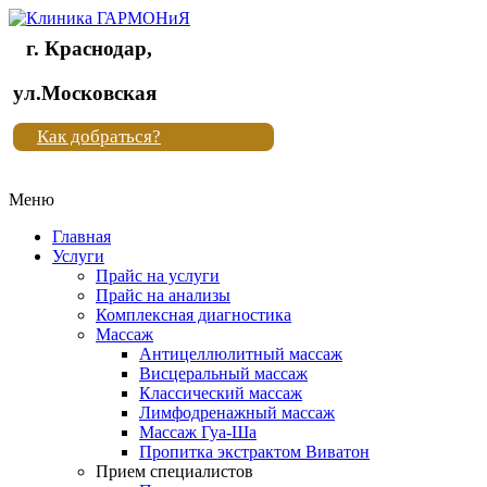
г. Краснодар,
Клиника
ул.Московская
"Новая
Как добраться?
жизнь"
Меню
Клиника
"Новая
Главная
жизнь"
Услуги
Прайс на услуги
Прайс на анализы
Комплексная диагностика
Массаж
Антицеллюлитный массаж
Висцеральный массаж
Классический массаж
Лимфодренажный массаж
Массаж Гуа-Ша
Пропитка экстрактом Виватон
Прием специалистов