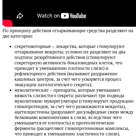
По принципу действия отхаркивающие средства разделяют на
две категории:
секретомоторные – лекарства, которые стимулируют
отхаркивание мокроты; условно их разделяют на два
подтипа: резорбтивного действия (стимулируют
секреторную активность бокаловидных клеток, что
приводит к уменьшению плотности слизи) и
рефлекторного действия (вызывают раздражение
кашлевых центров, за счет чего ускоряется процесс
эвакуации патологического секрета);
муколитические – препараты, которые уменьшают
вязкость слизистого секрета; различают три подвида
муколитиков: мукорегуляторы (стимулируют продукцию
гликопротеидов, за счет чего разжижаются мокроты),
ацетилцистеины (разрушают дисульфидные связи между
белковыми компонентами в слизи, вследствие чего
уменьшается ее плотность) и протеолитические
ферменты (расщепляют гликопротеиновые комплексы,
что приводит к уменьшению эластичности слизи).