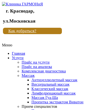
г. Краснодар,
Клиника
ул.Московская
"Новая
Как добраться?
жизнь"
Меню
Клиника
"Новая
Главная
жизнь"
Услуги
Прайс на услуги
Прайс на анализы
Комплексная диагностика
Массаж
Антицеллюлитный массаж
Висцеральный массаж
Классический массаж
Лимфодренажный массаж
Массаж Гуа-Ша
Пропитка экстрактом Виватон
Прием специалистов