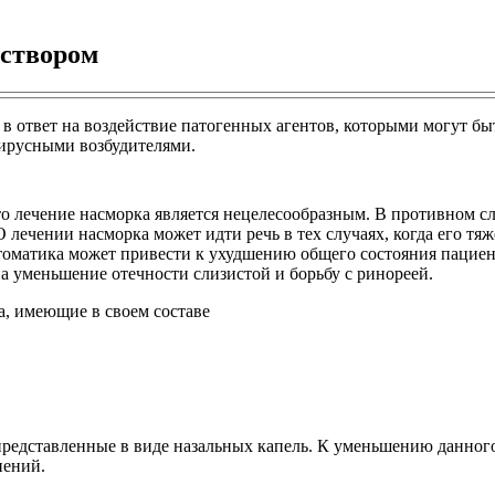
аствором
 ответ на воздействие патогенных агентов, которыми могут быт
ирусными возбудителями.
о лечение насморка является нецелесообразным. В противном с
 лечении насморка может идти речь в тех случаях, когда его т
птоматика может привести к ухудшению общего состояния пациент
 уменьшение отечности слизистой и борьбу с ринореей.
а, имеющие в своем составе
редставленные в виде назальных капель. К уменьшению данног
нений.