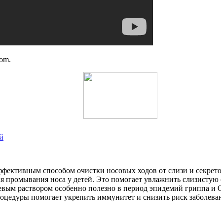
com.
й
ффективным способом очистки носовых ходов от слизи и секрет
я промывания носа у детей. Это помогает увлажнить слизистую о
евым раствором особенно полезно в период эпидемий гриппа и 
роцедуры помогает укрепить иммунитет и снизить риск заболев