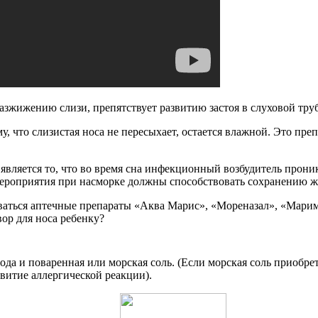
зжижению слизи, препятствует развитию застоя в слуховой тру
, что слизистая носа не пересыхает, остается влажной. Это пре
является то, что во время сна инфекционный возбудитель проник
мероприятия при насморке должны способствовать сохранению ж
зоваться аптечные препараты «Аква Марис», «Мореназал», «Мари
вор для носа ребенку?
да и поваренная или морская соль. (Если морская соль приобрет
витие аллергической реакции).