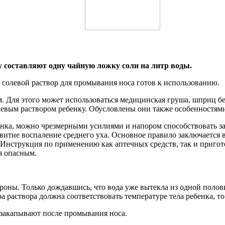
 составляют одну чайную ложку соли на литр воды.
солевой раствор для промывания носа готов к использованию.
м. Для этого может использоваться медицинская груша, шприц б
евым раствором ребенку. Обусловлены они также особенностями
ка, можно чрезмерными усилиями и напором способствовать заб
витие воспаление среднего уха. Основное правило заключается 
Инструкция по применению как аптечных средств, так и пригот
я опасным.
роны. Только дождавшись, что вода уже вытекла из одной поло
 раствора должна соответствовать температуре тела ребенка, то 
 закапывают после промывания носа.