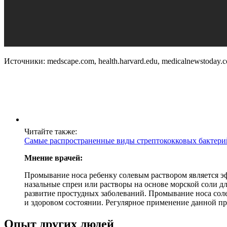
Источники: medscape.com, health.harvard.edu, medicalnewstoday.
Читайте также:
Самые распространенные виды стрептококковых бактери
Мнение врачей:
Промывание носа ребенку солевым раствором является э
назальные спреи или растворы на основе морской соли дл
развитие простудных заболеваний. Промывание носа сол
и здоровом состоянии. Регулярное применение данной п
Опыт других людей