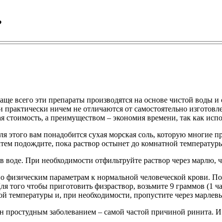
?
аще всего эти препараты производятся на основе чистой воды и
и практически ничем не отличаются от самостоятельно изготов
я стоимость, а преимуществом – экономия времени, так как испо
ля этого вам понадобится сухая морская соль, которую многие п
 Затем подождите, пока раствор остынет до комнатной температу
 в воде. При необходимости отфильтруйте раствор через марлю, 
по физическим параметрам к нормальной человеческой крови. Поэ
Для того чтобы приготовить физраствор, возьмите 9 граммов (1 
ой температуры и, при необходимости, пропустите через марлев
ан простудным заболеванием – самой частой причиной ринита. И