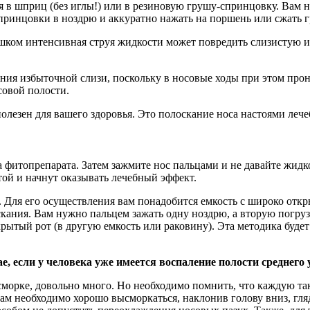
я в шприц (без иглы!) или в резиновую грушу-спринцовку. Вам н
принцовки в ноздрю и аккуратно нажать на поршень или сжать г
шком интенсивная струя жидкости может повредить слизистую ил
ия избыточной слизи, поскольку в носовые ходы при этом прон
совой полости.
полезен для вашего здоровья. Это полоскание носа настоями леч
ра фитопрепарата. Затем зажмите нос пальцами и не давайте жид
той и начнут оказывать лечебный эффект.
Для его осуществления вам понадобится емкость с широко откр
скания. Вам нужно пальцем зажать одну ноздрю, а вторую погрузи
рытый рот (в другую емкость или раковину). Эта методика будет 
, если у человека уже имеется воспаление полости среднего 
сморке, довольно много. Но необходимо помнить, что каждую т
ам необходимо хорошо высморкаться, наклонив голову вниз, гляд