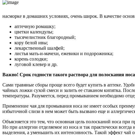
насморке в домашних условиях, очень широк. В качестве основ
аптечную ромашку;
цветки календулы;
тысячелистник благородный;
кору белой ивы;
лекарственный шалфей;
листья мать-и-мачехи, ежевики и подорожника;
корень солодки;
луговой клевер и др.
Важно! Срок годности такого раствора для полоскания носа
Сами травяные сборы проще всего будет купить в аптеке. Удобн
чайных ложки сухой смеси и залить ее стаканом кипятка. После
температуры. Разумеется, перед промыванием необходимо отцед
Применение чая для промывания носа не имеет особых преиму
избыточной слизи в нем может быть вызвано еще и аллергическ
Объясняется это тем, что основная цель полосканий носа при 
Но при аллергии отделяемое из носа и так практически всегда
выделения, а уменьшить их интенсивность. Такой эффект чай ок