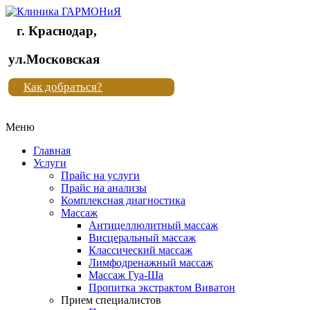
г. Краснодар,
Клиника
ул.Московская
"Новая
Как добраться?
жизнь"
Меню
Клиника
"Новая
Главная
жизнь"
Услуги
Прайс на услуги
Прайс на анализы
Комплексная диагностика
Массаж
Антицеллюлитный массаж
Висцеральный массаж
Классический массаж
Лимфодренажный массаж
Массаж Гуа-Ша
Пропитка экстрактом Виватон
Прием специалистов