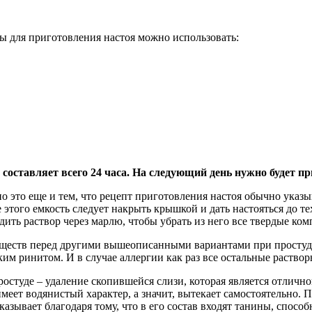
ы для приготовления настоя можно использовать:
 составляет всего 24 часа. На следующий день нужно будет п
о это еще и тем, что рецепт приготовления настоя обычно указыв
 этого емкость следует накрыть крышкой и дать настояться до те
ить раствор через марлю, чтобы убрать из него все твердые ко
ществ перед другими вышеописанными вариантами при простудн
им ринитом. И в случае аллергии как раз все остальные раствор
простуде – удаление скопившейся слизи, которая является отлич
 имеет водянистый характер, а значит, вытекает самостоятельно
азывает благодаря тому, что в его состав входят танины, спосо