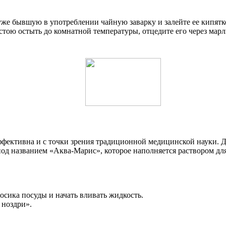
уже бывшую в употреблении чайную заварку и залейте ее кипятк
астою остыть до комнатной температуры, отцедите его через мар
эффективна и с точки зрения традиционной медицинской науки. 
од названием «Аква-Марис», которое наполняется раствором для
осика посуды и начать вливать жидкость.
 ноздри».