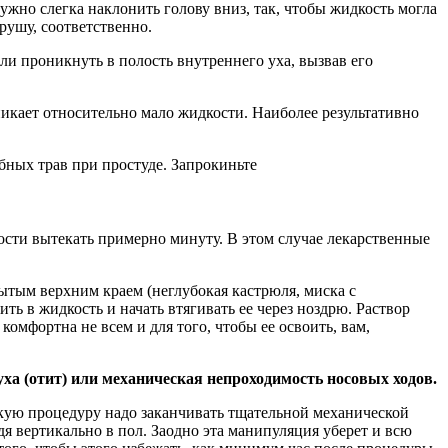
ужно слегка наклонить голову вниз, так, чтобы жидкость могла
рушу, соответственно.
и проникнуть в полость внутреннего уха, вызвав его
икает относительно мало жидкости. Наиболее результативно
ебных трав при простуде. Запрокиньте
кости вытекать примерно минуту. В этом случае лекарственные
ытым верхним краем (неглубокая кастрюля, миска с
ть в жидкость и начать втягивать ее через ноздрю. Раствор
комфортна не всем и для того, чтобы ее освоить, вам,
уха (отит) или механическая непроходимость носовых ходов.
акую процедуру надо заканчивать тщательной механической
я вертикально в пол. Заодно эта манипуляция уберет и всю