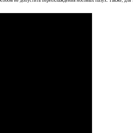
собом не допустить переохлаждения носовых пазух. Также, для 