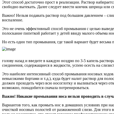
Этот способ достаточно прост в реализации. Раствор набираетс
свободно вытекать. Далее следует ввести кончик шприца или с
Важно! Нельзя подавать раствор под большим давлением – сли
воспаление.
Это не очень эффективный способ промывания с целью выведен
полоскание пипеткой работает у детей ввиду малого объема но
Но есть один тип промывания, где такой вариант будет весьма 
голову назад и введите в каждую ноздрю по 3-5 капель раство
соединения, содержащиеся в жидкости, успею осесть на слизис
Это наиболее интенсивный способ промывания носовых ходов. 
невысокими бортами и т.д.), куда будет налит раствор для поло
должен проходить через всю носоглотку и выливаться через отк
возможно, понадобится сначала потренироваться.
Важно! Никакие промывания носа нельзя проводить в случае
Вариантов того, как промыть нос в домашних условиях при на
очисткой носовых полостей от разжиженной слизи. Для этого в