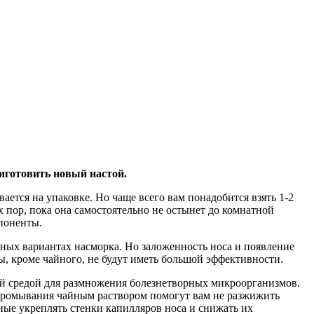
риготовить новый настой.
ается на упаковке. Но чаще всего вам понадобится взять 1-2
х пор, пока она самостоятельно не остынет до комнатной
мпоненты.
ых вариантах насморка. Но заложенность носа и появление
ы, кроме чайного, не будут иметь большой эффективности.
ной средой для размножения болезнетворных микроорганизмов.
. Промывания чайным раствором помогут вам не разжижить
бные укреплять стенки капилляров носа и снижать их