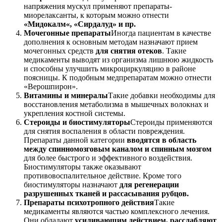
напряжения мускул применяют препараты-
миорелаксанты, к которым можно отнести
«Мидокалм«, «Сирдалуд» и пр.
Мочегонные препараты
Иногда пациентам в качестве
дополнения к основным методам назначают прием
мочегонных средств
для снятия отеков
. Такие
медикаменты выводят из организма лишнюю жидкость
и способны улучшить микроциркуляцию в районе
поясницы. К подобным медпрепаратам можно отнести
«Верошпирон».
Витамины и минералы
Такие добавки необходимы для
восстановления метаболизма в мышечных волокнах и
укрепления костной системы.
Стероиды и биостимуляторы
Стероиды применяются
для снятия воспаления в области повреждения.
Препараты данной категории
вводятся в область
между спинномозговым каналом и спинным мозгом
для более быстрого и эффективного воздействия.
Биостимуляторы также оказывают
противовоспалительное действие. Кроме того
биостимуляторы назначают
для регенерации
разрушенных тканей и рассасывания рубцов.
Препараты психотропного действия
Такие
медикаменты являются частью комплексного лечения.
Они обладают
усиливающим действием, расслабляют