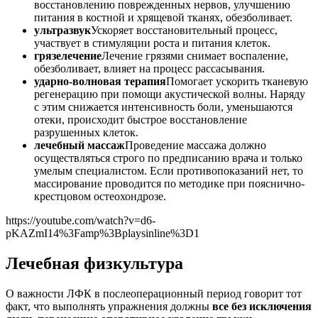
восстановлению поврежденных нервов, улучшению
питания в костной и хрящевой тканях, обезболивает.
ультразвук
Ускоряет восстановительный процесс,
участвует в стимуляции роста и питания клеток.
грязелечение
Лечение грязями снимает воспаление,
обезболивает, влияет на процесс рассасывания.
ударно-волновая терапия
Помогает ускорить тканевую
регенерацию при помощи акустической волны. Наряду
с этим снижается интенсивность боли, уменьшаются
отеки, происходит быстрое восстановление
разрушенных клеток.
лечебный массаж
Проведение массажа должно
осуществляться строго по предписанию врача и только
умелым специалистом. Если противопоказаний нет, то
массирование проводится по методике при пояснично-
крестцовом остеохондрозе.
https://youtube.com/watch?v=d6-
pKAZmI14%3Famp%3Bplaysinline%3D1
Лечебная физкультура
О важности ЛФК в послеоперационный период говорит тот
факт, что выполнять упражнения должны
все без исключения