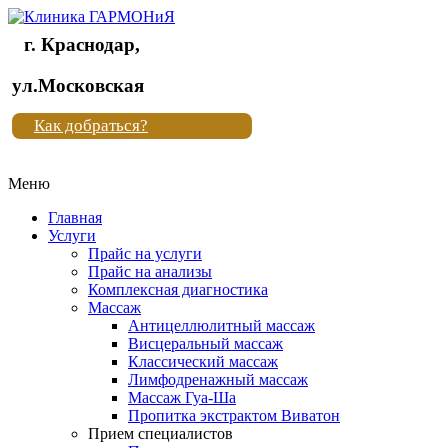
г. Краснодар,
Клиника
ул.Московская
"Новая
Как добраться?
жизнь"
Меню
Клиника
"Новая
Главная
жизнь"
Услуги
Прайс на услуги
Прайс на анализы
Комплексная диагностика
Массаж
Антицеллюлитный массаж
Висцеральный массаж
Классический массаж
Лимфодренажный массаж
Массаж Гуа-Ша
Пропитка экстрактом Виватон
Прием специалистов