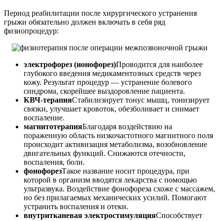
Период реабилитации после хирургического устранения
грыжи обязательно должен включать в себя ряд
физиопроцедур:
электрофорез (ионофорез)
Проводится для наиболее
глубокого введения медикаментозных средств через
кожу. Результат процедур — устранение болевого
синдрома, скорейшее выздоровление пациента.
КВЧ-терапия
Стабилизирует тонус мышц, тонизирует
связки, улучшает кровоток, обезболивает и снимает
воспаление.
магнитотерапия
Благодаря воздействию на
пораженную область низкочастотного магнитного поля
происходит активизация метаболизма, возобновление
двигательных функций. Снижаются отечности,
воспаления, боли.
фонофорез
Такое название носит процедура, при
которой в организм вводятся лекарства с помощью
ультразвука. Воздействие фонофореза схоже с массажем,
но без прилагаемых механических усилий. Помогают
устранить воспаления и отеки.
внутритканевая электростимуляция
Способствует