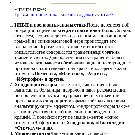
Читайте также:
Грыжа позвоночника: можно ли делать массаж?
НПВП и препараты-анальгетики
После перенесенной
операции пациенты
всегда испытывают боль
. Связано
это с тем, что из-за долгого давления межпозвоночной
грыжей на спинномозговой нерв происходит его
воспаление. Кроме того, в ходе хирургического
вмешательства совершается травматизация мягких
тканей и связок. Для облегчения и устранения болей
человеку назначаются обезболивающие и нестероидные
противовоспалительные препараты, к которым можно
отнести
«Нимесил«, «Мовалис«, «Аэртал»,
«Ибупрофен» и другие.
Хондропротекторы
После того, как пациент был
выписан из больницы, неврологи дают рекомендации
по проведению курса внутримышечных инъекций
препаратами-хондропротекторами. Обладая высоким
анальгезирующим эффектом, хондропротекторы так же
активно участвуют в обновлении поврежденных
хрящей. К подобной группе медикаментов можно
отнести
«Алфлутоп» и «Хондролон«, «Пиаскледин«,
«Структум» и пр.
Миорелаксанты
Для купирования сильного