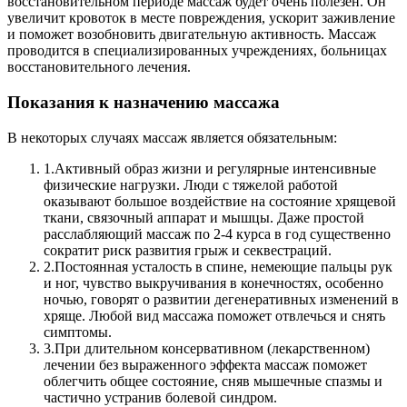
восстановительном периоде массаж будет очень полезен. Он
увеличит кровоток в месте повреждения, ускорит заживление
и поможет возобновить двигательную активность. Массаж
проводится в специализированных учреждениях, больницах
восстановительного лечения.
Показания к назначению массажа
В некоторых случаях массаж является обязательным:
1.
Активный образ жизни и регулярные интенсивные
физические нагрузки. Люди с тяжелой работой
оказывают большое воздействие на состояние хрящевой
ткани, связочный аппарат и мышцы. Даже простой
расслабляющий массаж по 2-4 курса в год существенно
сократит риск развития грыж и секвестраций.
2.
Постоянная усталость в спине, немеющие пальцы рук
и ног, чувство выкручивания в конечностях, особенно
ночью, говорят о развитии дегенеративных изменений в
хряще. Любой вид массажа поможет отвлечься и снять
симптомы.
3.
При длительном консервативном (лекарственном)
лечении без выраженного эффекта массаж поможет
облегчить общее состояние, сняв мышечные спазмы и
частично устранив болевой синдром.