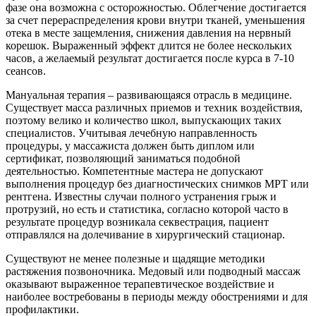
фазе она возможна с осторожностью. Облегчение достигается
за счет перераспределения крови внутри тканей, уменьшения
отека в месте защемления, снижения давления на нервный
корешок. Выраженный эффект длится не более нескольких
часов, а желаемый результат достигается после курса в 7-10
сеансов.
Мануальная терапия – развивающаяся отрасль в медицине.
Существует масса различных приемов и техник воздействия,
поэтому велико и количество школ, выпускающих таких
специалистов. Учитывая лечебную направленность
процедуры, у массажиста должен быть диплом или
сертификат, позволяющий заниматься подобной
деятельностью. Компетентные мастера не допускают
выполнения процедур без диагностических снимков МРТ или
рентгена. Известны случаи полного устранения грыж и
протрузий, но есть и статистика, согласно которой часто в
результате процедур возникала секвестрация, пациент
отправлялся на долечивание в хирургический стационар.
Существуют не менее полезные и щадящие методики
растяжения позвоночника. Медовый или подводный массаж
оказывают выраженное терапевтическое воздействие и
наиболее востребованы в периоды между обострениями и для
профилактики.