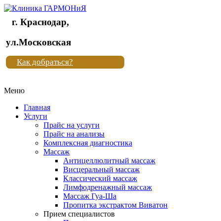
г. Краснодар,
Клиника
ул.Московская
"Новая
Как добраться?
жизнь"
Меню
Клиника
"Новая
Главная
жизнь"
Услуги
Прайс на услуги
Прайс на анализы
Комплексная диагностика
Массаж
Антицеллюлитный массаж
Висцеральный массаж
Классический массаж
Лимфодренажный массаж
Массаж Гуа-Ша
Пропитка экстрактом Виватон
Прием специалистов