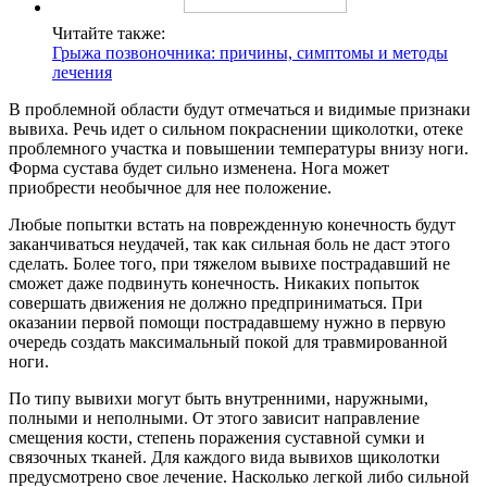
Читайте также:
Грыжа позвоночника: причины, симптомы и методы
лечения
В проблемной области будут отмечаться и видимые признаки
вывиха. Речь идет о сильном покраснении щиколотки, отеке
проблемного участка и повышении температуры внизу ноги.
Форма сустава будет сильно изменена. Нога может
приобрести необычное для нее положение.
Любые попытки встать на поврежденную конечность будут
заканчиваться неудачей, так как сильная боль не даст этого
сделать. Более того, при тяжелом вывихе пострадавший не
сможет даже подвинуть конечность. Никаких попыток
совершать движения не должно предприниматься. При
оказании первой помощи пострадавшему нужно в первую
очередь создать максимальный покой для травмированной
ноги.
По типу вывихи могут быть внутренними, наружными,
полными и неполными. От этого зависит направление
смещения кости, степень поражения суставной сумки и
связочных тканей. Для каждого вида вывихов щиколотки
предусмотрено свое лечение. Насколько легкой либо сильной