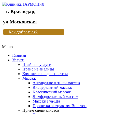
г. Краснодар,
Клиника
ул.Московская
"Новая
Как добраться?
жизнь"
Меню
Клиника
"Новая
Главная
жизнь"
Услуги
Прайс на услуги
Прайс на анализы
Комплексная диагностика
Массаж
Антицеллюлитный массаж
Висцеральный массаж
Классический массаж
Лимфодренажный массаж
Массаж Гуа-Ша
Пропитка экстрактом Виватон
Прием специалистов