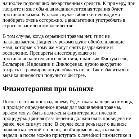
наиболее подходящих лекарственных средств. К примеру, при
гастрите и язве обычная медикаментозная терапия будет
противопоказана. В таком случае таблетки необходимо
подбирать очень осторожно, а анальгетики употреблять в
строго ограниченном количестве.
В том случае, когда серьезной травмы нет, гипс не
накладывается. Пациенту рекомендуют обезболивающие
мази, которые к тому же могут снять раздражение и
воспаление. Препараты анестезирующего и
противовоспалительного действия, такие как Фастум гель,
Вольтарен, Индовазин и Диклофенак, нужно аккуратно
втирать в травмированную область ноги. Так избавиться от
вывиха щиколотки получится быстрее.
Физиотерапия при вывихе
После того как пострадавшему будет оказана первая помощь,
и пройдет определенное время для заживления травмы,
врачом могут быть назначены физиотерапевтические
процедуры. Данная фаза лечения должна быть проведена не
ранее, чем снимут гипс. В случае если речь идет о вывихе
щиколотки легкой степени, необходимо выждать около
недели, а после можно приступать к лечебной гимнастике и