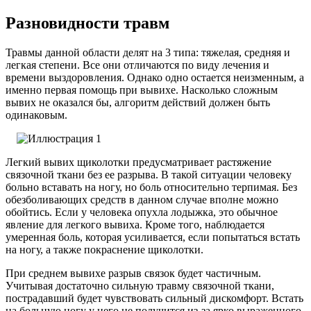
Разновидности травм
Травмы данной области делят на 3 типа: тяжелая, средняя и
легкая степени. Все они отличаются по виду лечения и
времени выздоровления. Однако одно остается неизменным, а
именно первая помощь при вывихе. Насколько сложным
вывих не оказался бы, алгоритм действий должен быть
одинаковым.
Легкий вывих щиколотки предусматривает растяжение
связочной ткани без ее разрыва. В такой ситуации человеку
больно вставать на ногу, но боль относительно терпимая. Без
обезболивающих средств в данном случае вполне можно
обойтись. Если у человека опухла лодыжка, это обычное
явление для легкого вывиха. Кроме того, наблюдается
умеренная боль, которая усиливается, если попытаться встать
на ногу, а также покраснение щиколотки.
При среднем вывихе разрыв связок будет частичным.
Учитывая достаточно сильную травму связочной ткани,
пострадавший будет чувствовать сильный дискомфорт. Встать
на больную ногу у него не получится из-за ярко выраженного