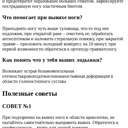
и предотвратит образование больших гематом. Зафиксируйте
пострадавшую ногу эластичным бинтом.
Что помогает при вывихе ноги?
Приподнять ногу чуть выше туловища, что-то под нее
подложив, при открытой ране – очистить ее, обработать
антисептиком и наложить стерильную повязку, при закрытой
травме – приложить холодный компресс на 10 минут, при
первой возможности обратиться к ортопеду-травматологу.
Как понять что у тебя вывих лодыжки?
Возникает острая больмоментальная
отечностькровоподтекисинюшностьявная деформация в
области голеностопного сустава
Полезные советы
СОВЕТ №1
При подозрении на вывих ноги в области щиколотки, не
пытайтесь самостоятельно выправить вывих. Обратитесь к
профессионалу – врачу или скорой помощи.