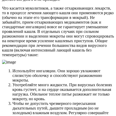
Что касается муколитиков, а также отхаркивающих лекарств,
то в процессе лечения лающего кашля они применяются редко
(обычно на этапе его трансформации в мокрый). Не
забывайте, прием отхаркивающих медикаментов (как и
стандартные ингаляции) вовсе не гарантирует уменьшение
проявлений кашля. В отдельных случаях при сильном
разжижении и выделении мокроты они могут спровоцировать
на некоторое время усиление кашлевых приступов. Общие
рекомендации при лечении большинства видов вирусного
кашля (включая интенсивный лающий кашель без
температуры) такие:
Используйте ингаляции. Они хорошо увлажняют
слизистую оболочку и способствуют разжижению
мокроты.
Употребляйте много жидкости. При вирусных болезнях
кровь густеет, и на сердце оказывается дополнительная
нагрузка. Обильное теплое питье разжижает не только
мокроту, но кровь.
Чтобы не допустить чрезмерного пересыхания
дыхательных путей, дышите прохладным (но не
холодным) влажным воздухом. Регулярно совершайте