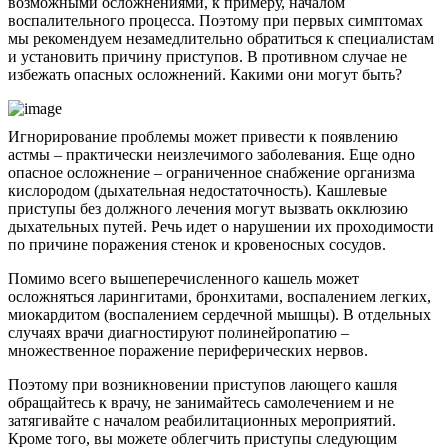
возможными осложнениями, к примеру, началом
воспалительного процесса. Поэтому при первых симптомах
мы рекомендуем незамедлительно обратиться к специалистам
и установить причину приступов. В противном случае не
избежать опасных осложнений. Какими они могут быть?
Игнорирование проблемы может привести к появлению
астмы – практически неизлечимого заболевания. Еще одно
опасное осложнение – ограниченное снабжение организма
кислородом (дыхательная недостаточность). Кашлевые
приступы без должного лечения могут вызвать окклюзию
дыхательных путей. Речь идет о нарушении их проходимости
по причине поражения стенок и кровеносных сосудов.
Помимо всего вышеперечисленного кашель может
осложняться ларингитами, бронхитами, воспалением легких,
миокардитом (воспалением сердечной мышцы). В отдельных
случаях врачи диагностируют полинейропатию –
множественное поражение периферических нервов.
Поэтому при возникновении приступов лающего кашля
обращайтесь к врачу, не занимайтесь самолечением и не
затягивайте с началом реабилитационных мероприятий.
Кроме того, вы можете облегчить приступы следующим