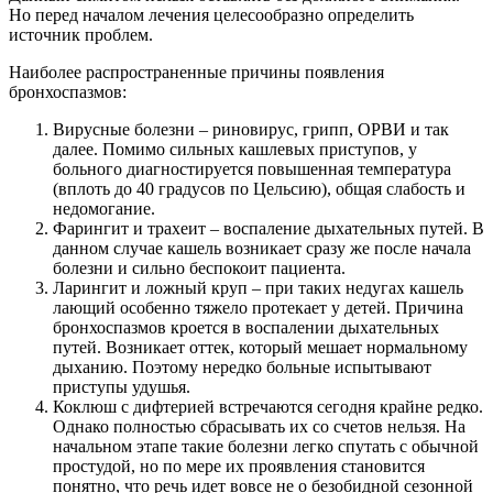
Но перед началом лечения целесообразно определить
источник проблем.
Наиболее распространенные причины появления
бронхоспазмов:
Вирусные болезни – риновирус, грипп, ОРВИ и так
далее. Помимо сильных кашлевых приступов, у
больного диагностируется повышенная температура
(вплоть до 40 градусов по Цельсию), общая слабость и
недомогание.
Фарингит и трахеит – воспаление дыхательных путей. В
данном случае кашель возникает сразу же после начала
болезни и сильно беспокоит пациента.
Ларингит и ложный круп – при таких недугах кашель
лающий особенно тяжело протекает у детей. Причина
бронхоспазмов кроется в воспалении дыхательных
путей. Возникает оттек, который мешает нормальному
дыханию. Поэтому нередко больные испытывают
приступы удушья.
Коклюш с дифтерией встречаются сегодня крайне редко.
Однако полностью сбрасывать их со счетов нельзя. На
начальном этапе такие болезни легко спутать с обычной
простудой, но по мере их проявления становится
понятно, что речь идет вовсе не о безобидной сезонной