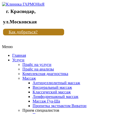
г. Краснодар,
Клиника
ул.Московская
"Новая
Как добраться?
жизнь"
Меню
Клиника
"Новая
Главная
жизнь"
Услуги
Прайс на услуги
Прайс на анализы
Комплексная диагностика
Массаж
Антицеллюлитный массаж
Висцеральный массаж
Классический массаж
Лимфодренажный массаж
Массаж Гуа-Ша
Пропитка экстрактом Виватон
Прием специалистов