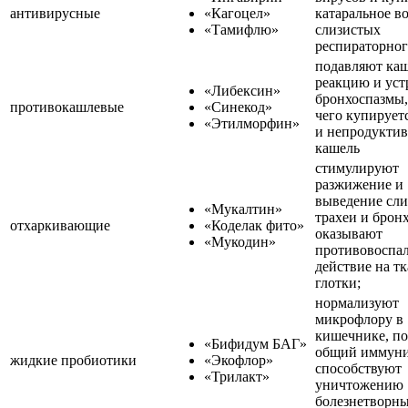
антивирусные
«Кагоцел»
катаральное в
«Тамифлю»
слизистых
респираторног
подавляют ка
реакцию и уст
«Либексин»
бронхоспазмы, 
противокашлевые
«Синекод»
чего купирует
«Этилморфин»
и непродукти
кашель
стимулируют
разжижение и
выведение сли
«Мукалтин»
трахеи и бронх
отхаркивающие
«Коделак фито»
оказывают
«Мукодин»
противовоспа
действие на т
глотки;
нормализуют
микрофлору в
кишечнике, п
«Бифидум БАГ»
общий иммуни
жидкие пробиотики
«Экофлор»
способствуют
«Трилакт»
уничтожению
болезнетворн