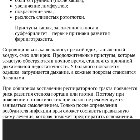
боли за грудиной (после кашля);
увеличение лимфоузлов;
покраснение зева;
рыхлость слизистых ротоглотки.
Приступы кашля, заложенность носа и
субфебрилитет – первые признаки развития
фаринготрахеита.
Спровоцировать кашель могут резкий вдох, запыленный
воздух, смех или крик. Продолжительные приступы, которые
зачастую обостряются в ночное время, становятся причиной
дыхательной недостаточности. У больного появляется
одышка, затрудняется дыхание, а кожные покровы становятся
бледными.
При обширном воспалении респираторного тракта появляется
риск развития стеноза гортани или глотки. Поэтому при
появлении патологических признаков не рекомендуется
заниматься самолечением. Только после определения
возбудителя инфекции врач сможет составить правильную
схему лечения, которая поможет предотвратить осложнения.