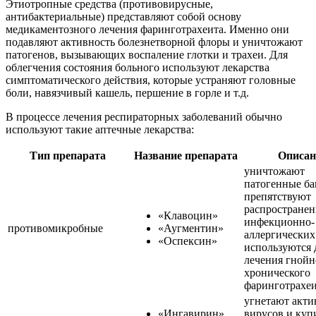
Этиотропные средства (противовирусные,
антибактериальные) представляют собой основу
медикаментозного лечения фаринготрахеита. Именно они
подавляют активность болезнетворной флоры и уничтожают
патогенов, вызывающих воспаление глотки и трахеи. Для
облегчения состояния больного используют лекарства
симптоматического действия, которые устраняют головные
боли, навязчивый кашель, першение в горле и т.д.
В процессе лечения респираторных заболеваний обычно
используют такие аптечные лекарства:
Тип препарата
Название препарата
Описан
уничтожают
патогенные ба
препятствуют
распростране
«Клавоцин»
инфекционно-
противомикробные
«Аугментин»
аллергических
«Оспексин»
используются 
лечения гнойн
хронического
фаринготрахе
угнетают акти
«Ингавирин»
вирусов и ку