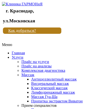
г. Краснодар,
Клиника
ул.Московская
"Новая
Как добраться?
жизнь"
Меню
Клиника
"Новая
Главная
жизнь"
Услуги
Прайс на услуги
Прайс на анализы
Комплексная диагностика
Массаж
Антицеллюлитный массаж
Висцеральный массаж
Классический массаж
Лимфодренажный массаж
Массаж Гуа-Ша
Пропитка экстрактом Виватон
Прием специалистов