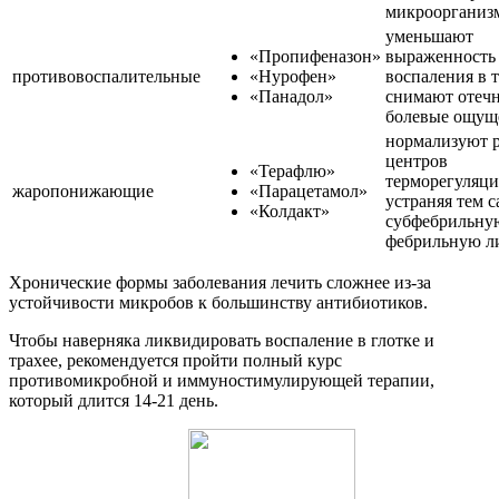
микроорганиз
уменьшают
«Пропифеназон»
выраженность
противовоспалительные
«Нурофен»
воспаления в т
«Панадол»
снимают отечн
болевые ощущ
нормализуют 
центров
«Терафлю»
терморегуляци
жаропонижающие
«Парацетамол»
устраняя тем 
«Колдакт»
субфебрильну
фебрильную л
Хронические формы заболевания лечить сложнее из-за
устойчивости микробов к большинству антибиотиков.
Чтобы наверняка ликвидировать воспаление в глотке и
трахее, рекомендуется пройти полный курс
противомикробной и иммуностимулирующей терапии,
который длится 14-21 день.