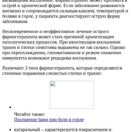
вызвавшими воспаление. Фаринготрахеит может протекать в
острой и хронической форме. Если заболевание развивается
внезапно и сопровождается сильным кашлем, температурой и
болями в горле, у пациента диагностируют острую форму
заболевания.
Несвоевременное и неэффективное лечение острого
фаринготрахеита может стать причиной хронитизации
патологических процессов. При вялотекущем воспалении
трахеи и глотки симптомы выражены не так сильно. Однако
при переохлаждении, гиповитаминозе и резком снижении
иммунитета возникают рецидивы воспаления.
Различают 3 типа фаринготрахеита, которые определяются
степенью поражения слизистых глотки и трахеи:
Читайте также:
Посещение бани при боли в горле
катаральный – характеризуется покраснением и