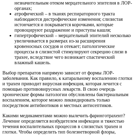
незначительным отеком мерцательного эпителия в ЛОР-
органах;
атрофический – в тканях респираторного тракта
наблюдаются дистрофические изменения; слизистая
истончается и покрывается корочками, которые
провоцируют раздражение и приступы кашля;
гипертрофический – мерцательный эпителий несколько
увеличивается в размерах из-за расширения
кровеносных сосудов и отекает; патологические
процессы в слизистой стимулируют секрецию слизи в
трахее, вследствие чего возникает спастический
влажный кашель.
Выбор препаратов напрямую зависит от формы ЛОР-
заболевания. Как правило, к катаральному воспалению глотки
и трахеи приводит вирусная инфекция, которая лечится с
помощью противовирусных лекарств. В свою очередь
хронические формы патологии обусловлены бактериальным
воспалением, которое можно ликвидировать только
посредством антибиотиков и местных антисептиков.
Какими медикаментами можно вылечить фаринготрахеит?
Лечение определяется возбудителем инфекции и тяжестью
течения воспалительных процессов в слизистых трахеи и
глотки. Чтобы определить тип болезнетворной флоры,