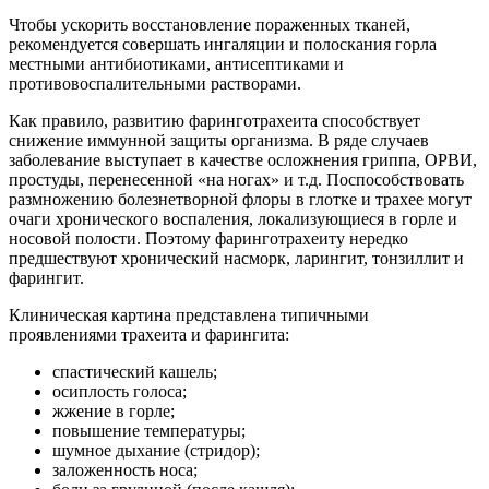
Чтобы ускорить восстановление пораженных тканей,
рекомендуется совершать ингаляции и полоскания горла
местными антибиотиками, антисептиками и
противовоспалительными растворами.
Как правило, развитию фаринготрахеита способствует
снижение иммунной защиты организма. В ряде случаев
заболевание выступает в качестве осложнения гриппа, ОРВИ,
простуды, перенесенной «на ногах» и т.д. Поспособствовать
размножению болезнетворной флоры в глотке и трахее могут
очаги хронического воспаления, локализующиеся в горле и
носовой полости. Поэтому фаринготрахеиту нередко
предшествуют хронический насморк, ларингит, тонзиллит и
фарингит.
Клиническая картина представлена типичными
проявлениями трахеита и фарингита:
спастический кашель;
осиплость голоса;
жжение в горле;
повышение температуры;
шумное дыхание (стридор);
заложенность носа;