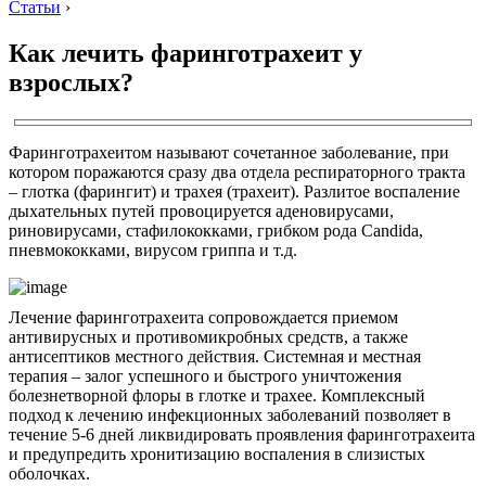
Статьи
›
Как лечить фаринготрахеит у
взрослых?
Фаринготрахеитом называют сочетанное заболевание, при
котором поражаются сразу два отдела респираторного тракта
– глотка (фарингит) и трахея (трахеит). Разлитое воспаление
дыхательных путей провоцируется аденовирусами,
риновирусами, стафилококками, грибком рода Candida,
пневмококками, вирусом гриппа и т.д.
Лечение фаринготрахеита сопровождается приемом
антивирусных и противомикробных средств, а также
антисептиков местного действия. Системная и местная
терапия – залог успешного и быстрого уничтожения
болезнетворной флоры в глотке и трахее. Комплексный
подход к лечению инфекционных заболеваний позволяет в
течение 5-6 дней ликвидировать проявления фаринготрахеита
и предупредить хронитизацию воспаления в слизистых
оболочках.