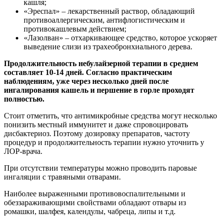
кашля;
«Эреспал» – лекарственный раствор, обладающий
противоаллергическим, антифлогистическим и
противокашлевым действием;
«Лазолван» – отхаркивающее средство, которое ускоряет
выведение слизи из трахеобронхиального дерева.
Продолжительность небулайзерной терапии в среднем
составляет 10-14 дней. Согласно практическим
наблюдениям, уже через несколько дней после
ингалирования кашель и першение в горле проходят
полностью.
Стоит отметить, что антимикробные средства могут несколько
понизить местный иммунитет и даже спровоцировать
дисбактериоз. Поэтому дозировку препаратов, частоту
процедур и продолжительность терапии нужно уточнить у
ЛОР-врача.
При отсутствии температуры можно проводить паровые
ингаляции с травяными отварами.
Наиболее выраженными противовоспалительными и
обеззараживающими свойствами обладают отвары из
ромашки, шалфея, календулы, чабреца, липы и т.д.