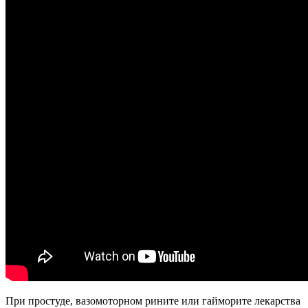
При простуде, вазомоторном рините или гайморите лекарства