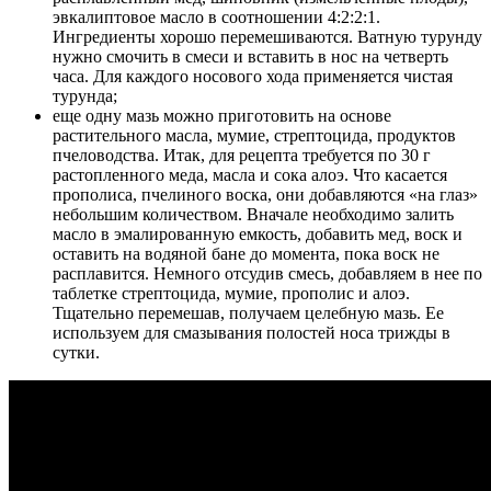
эвкалиптовое масло в соотношении 4:2:2:1.
Ингредиенты хорошо перемешиваются. Ватную турунду
нужно смочить в смеси и вставить в нос на четверть
часа. Для каждого носового хода применяется чистая
турунда;
еще одну мазь можно приготовить на основе
растительного масла, мумие, стрептоцида, продуктов
пчеловодства. Итак, для рецепта требуется по 30 г
растопленного меда, масла и сока алоэ. Что касается
прополиса, пчелиного воска, они добавляются «на глаз»
небольшим количеством. Вначале необходимо залить
масло в эмалированную емкость, добавить мед, воск и
оставить на водяной бане до момента, пока воск не
расплавится. Немного отсудив смесь, добавляем в нее по
таблетке стрептоцида, мумие, прополис и алоэ.
Тщательно перемешав, получаем целебную мазь. Ее
используем для смазывания полостей носа трижды в
сутки.