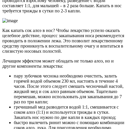
проводится взрослому человеку, разведение с водой
составляет 1:1, для малышей – в 2 раза больше. Капать в нос
требуется трижды в сутки по 2-3 капли.
Как капать сок алоэ в нос? Чтобы лекарство успело оказать
целебное действие, процесс закапывания носа рекомендуется
проводить в положении лежа. Это позволит лекарственному
средству проникнуть к воспалительному очагу и впитаться в
слизистую носовых полостей.
Лечащим эффектом может обладать не только алоэ, но и
другие компоненты лекарства:
пару зубочков чеснока необходимо очистить, залить
горячей водой объемом 230 мл, настоять в течение 4
часов. После этого следует смешать чесночный настой,
жидкий мед и сок алоэ равным объемом. Тщательно
перемешав, можно использовать для закапывания до 7
раз по три капли;
гречишный мед разводится водой 1:1, смешивается с
соком алоэ (1:1) и используется трижды в сутки.
Закапать нос нужно по две капли в каждых проход;
быстро вылечить ринит можно с помощью комбинации
соков алоэ, лука. Для приготовления необходимо