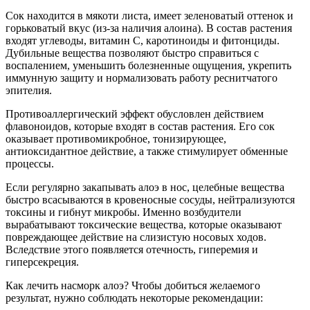
Сок находится в мякоти листа, имеет зеленоватый оттенок и
горьковатый вкус (из-за наличия алоина). В состав растения
входят углеводы, витамин С, каротиноиды и фитонциды.
Дубильные вещества позволяют быстро справиться с
воспалением, уменьшить болезненные ощущения, укрепить
иммунную защиту и нормализовать работу реснитчатого
эпителия.
Противоаллергический эффект обусловлен действием
флавоноидов, которые входят в состав растения. Его сок
оказывает противомикробное, тонизирующее,
антиоксидантное действие, а также стимулирует обменные
процессы.
Если регулярно закапывать алоэ в нос, целебные вещества
быстро всасываются в кровеносные сосуды, нейтрализуются
токсины и гибнут микробы. Именно возбудители
вырабатывают токсические вещества, которые оказывают
повреждающее действие на слизистую носовых ходов.
Вследствие этого появляется отечность, гиперемия и
гиперсекреция.
Как лечить насморк алоэ? Чтобы добиться желаемого
результат, нужно соблюдать некоторые рекомендации: