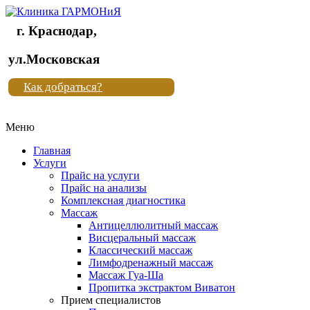
г. Краснодар,
Клиника
ул.Московская
"Новая
Как добраться?
жизнь"
Меню
Клиника
"Новая
Главная
жизнь"
Услуги
Прайс на услуги
Прайс на анализы
Комплексная диагностика
Массаж
Антицеллюлитный массаж
Висцеральный массаж
Классический массаж
Лимфодренажный массаж
Массаж Гуа-Ша
Пропитка экстрактом Виватон
Прием специалистов