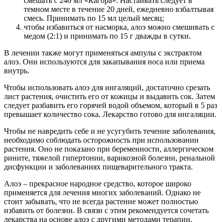
смешать с 240 мл «Кагора». Настаивать следует в
темном месте в течение 20 дней, ежедневно взбалтывая
смесь. Принимать по 15 мл целый месяц;
чтобы избавиться от насморка, алоэ можно смешивать с
медом (2:1) и принимать по 15 г дважды в сутки.
В лечении также могут применяться ампулы с экстрактом
алоэ. Они используются для закапывания носа или приема
внутрь.
Чтобы использовать алоэ для ингаляций, достаточно срезать
лист растения, очистить его от кожицы и выдавить сок. Затем
следует разбавить его горячей водой объемом, который в 5 раз
превышает количество сока. Лекарство готово для ингаляции.
Чтобы не навредить себе и не усугубить течение заболевания,
необходимо соблюдать осторожность при использовании
растения. Оно не показано при беременности, аллергическом
рините, тяжелой гипертонии, варикозной болезни, ренальной
дисфункции и заболеваниях пищеварительного тракта.
Алоэ – прекрасное народное средство, которое широко
применяется для лечения многих заболеваний. Однако не
стоит забывать, что не всегда растение может полностью
избавить от болезни. В связи с этим рекомендуется сочетать
лекарства на основе алоэ с другими методами терапии,