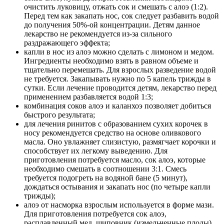
очистить луковицу, отжать сок и смешать с алоэ (1:2).
Перед тем как закапать нос, сок следует разбавить водой
до получения 50%-ой концентрации. Детям данное
лекарство не рекомендуется из-за сильного
раздражающего эффекта;
капли в нос из алоэ можно сделать с лимоном и медом.
Ингредиенты необходимо взять в равном объеме и
тщательно перемешать. Для взрослых разведение водой
не требуется. Закапывать нужно по 5 капель трижды в
сутки. Если лечение проводится детям, лекарство перед
применением разбавляется водой 1:3;
комбинация соков алоэ и каланхоэ позволяет добиться
быстрого результата;
для лечения ринитов с образованием сухих корочек в
носу рекомендуется средство на основе оливкового
масла. Оно увлажняет слизистую, размягчает корочки и
способствует их легкому выведению. Для
приготовления потребуется масло, сок алоэ, которые
необходимо смешать в соотношении 3:1. Смесь
требуется подогреть на водяной бане (5 минут),
дождаться остывания и закапать нос (по четыре капли
трижды);
алоэ от насморка взрослым используется в форме мази.
Для приготовления потребуется сок алоэ,
расплавленный мед, шиповник (измельченные плоды),