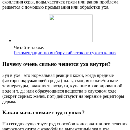
скопления серы, воды,частичек грязи или ранок проблема
решается с помощью промывания или обработки уха.
Читайте также:
Рекомендации по выбору таблеток от сухого кашля
Почему очень сильно чешется ухо внутри?
Зуд в ухе– это нормальная реакция кожи, когда вредные
факторы окружающей среды (пыль, смог, высокие/низкие
температуры, влажность воздуха, купание в хлорированной
воде и т. д.) или образующиеся вещества в слуховом ходе
(секрет серных желез, пот) действуют на нервные рецепторы
дермы.
Какая мазь снимает зуд в ушах?
На сегодня существует ряд способов консервативного лечения
наружного отита с жалобой на выраженный зуд в ухе.