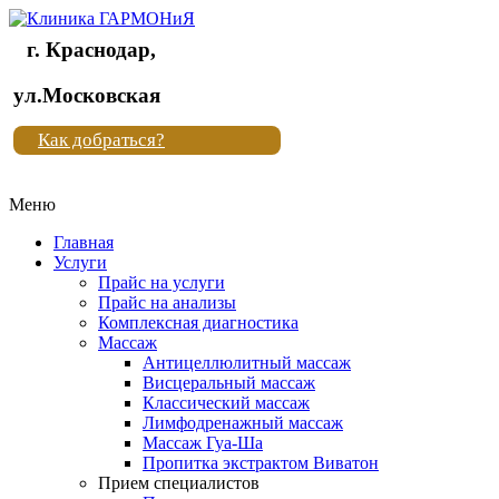
г. Краснодар,
Клиника
ул.Московская
"Новая
Как добраться?
жизнь"
Меню
Клиника
"Новая
Главная
жизнь"
Услуги
Прайс на услуги
Прайс на анализы
Комплексная диагностика
Массаж
Антицеллюлитный массаж
Висцеральный массаж
Классический массаж
Лимфодренажный массаж
Массаж Гуа-Ша
Пропитка экстрактом Виватон
Прием специалистов