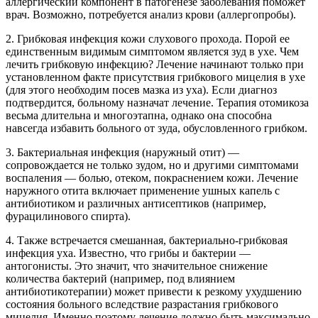
аллергический компонент в патогенезе заболевания поможет
врач. Возможно, потребуется анализ крови (аллергопробы).
2. Грибковая инфекция кожи слухового прохода. Порой ее
единственным видимым симптомом является зуд в ухе. Чем
лечить грибковую инфекцию? Лечение начинают только при
установленном факте присутствия грибкового мицелия в ухе
(для этого необходим посев мазка из уха). Если диагноз
подтвердится, больному назначат лечение. Терапия отомикоза
весьма длительна и многоэтапна, однако она способна
навсегда избавить больного от зуда, обусловленного грибком.
3. Бактериальная инфекция (наружный отит) —
сопровождается не только зудом, но и другими симптомами
воспаления — болью, отеком, покраснением кожи. Лечение
наружного отита включает применение ушных капель с
антибиотиком и различных антисептиков (например,
фурацилинового спирта).
4. Также встречается смешанная, бактериально-грибковая
инфекция уха. Известно, что грибы и бактерии —
антогонисты. Это значит, что значительное снижение
количества бактерий (например, под влиянием
антибиотикотерапии) может привести к резкому ухудшению
состояния больного вследствие разрастания грибкового
мицелия. Именно поэтому лечение должно быть максимально