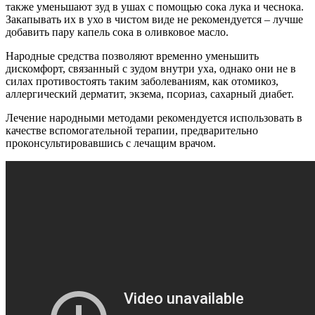
также уменьшают зуд в ушах с помощью сока лука и чеснока.
Закапывать их в ухо в чистом виде не рекомендуется – лучше
добавить пару капель сока в оливковое масло.
Народные средства позволяют временно уменьшить
дискомфорт, связанный с зудом внутри уха, однако они не в
силах противостоять таким заболеваниям, как отомикоз,
аллергический дерматит, экзема, псориаз, сахарный диабет.
Лечение народными методами рекомендуется использовать в
качестве вспомогательной терапии, предварительно
проконсультировавшись с лечащим врачом.