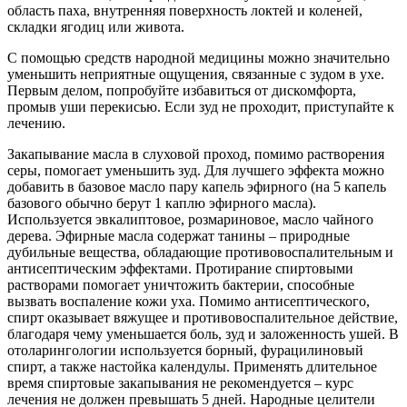
область паха, внутренняя поверхность локтей и коленей,
складки ягодиц или живота.
С помощью средств народной медицины можно значительно
уменьшить неприятные ощущения, связанные с зудом в ухе.
Первым делом, попробуйте избавиться от дискомфорта,
промыв уши перекисью. Если зуд не проходит, приступайте к
лечению.
Закапывание масла в слуховой проход, помимо растворения
серы, помогает уменьшить зуд. Для лучшего эффекта можно
добавить в базовое масло пару капель эфирного (на 5 капель
базового обычно берут 1 каплю эфирного масла).
Используется эвкалиптовое, розмариновое, масло чайного
дерева. Эфирные масла содержат танины – природные
дубильные вещества, обладающие противовоспалительным и
антисептическим эффектами. Протирание спиртовыми
растворами помогает уничтожить бактерии, способные
вызвать воспаление кожи уха. Помимо антисептического,
спирт оказывает вяжущее и противовоспалительное действие,
благодаря чему уменьшается боль, зуд и заложенность ушей. В
отоларингологии используется борный, фурацилиновый
спирт, а также настойка календулы. Применять длительное
время спиртовые закапывания не рекомендуется – курс
лечения не должен превышать 5 дней. Народные целители