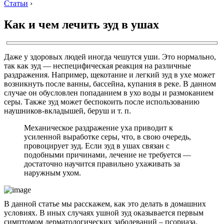
Статьи
›
Как и чем лечить зуд в ушах
Даже у здоровых людей иногда чешутся уши. Это нормально,
так как зуд — неспецифическая реакция на различные
раздражения. Например, щекотание и легкий зуд в ухе может
возникнуть после ванны, бассейна, купания в реке. В данном
случае он обусловлен попаданием в ухо воды и размоканием
серы. Также зуд может беспокоить после использованию
наушников-вкладышей, беруш и т. п.
Механическое раздражение уха приводит к
усиленной выработке серы, что, в свою очередь,
провоцирует зуд. Если зуд в ушах связан с
подобными причинами, лечение не требуется —
достаточно научится правильно ухаживать за
наружным ухом.
В данной статье мы расскажем, как это делать в домашних
условиях. В иных случаях ушной зуд оказывается первым
симптомом дерматологических заболеваний – псориаза,