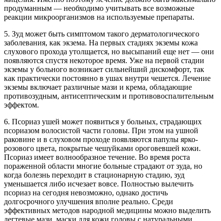
продуманным — необходимо учитывать все возможные
реакции микроорганизмов на используемые препараты.
5. Зуд может быть симптомом такого дерматологического
заболевания, как экзема. На первых стадиях экземы кожа
слухового прохода утолщается, но высыпаний еще нет — они
появляются спустя некоторое время. Уже на первой стадии
экземы у больного возникает сильнейший дискомфорт, так
как практически постоянно в ушах внутри чешется. Лечение
экземы включает различные мази и крема, обладающие
противозудным, антисептическим и противовоспалительным
эффектом.
6. Псориаз ушей может появиться у больных, страдающих
псориазом волосистой части головы. При этом на ушной
раковине и в слуховом проходе появляются папулы ярко-
розового цвета, покрытые чешуйками ороговевшей кожи.
Псориаз имеет волнообразное течение. Во время роста
пораженной области многие больные страдают от зуда, но
когда болезнь переходит в стационарную стадию, зуд
уменьшается либо исчезает вовсе. Полностью вылечить
псориаз на сегодня невозможно, однако достичь
долгосрочного улучшения вполне реально. Среди
эффективных методов народной медицины можно выделить
дегтевые мази, маски для кожи головы с натуральными