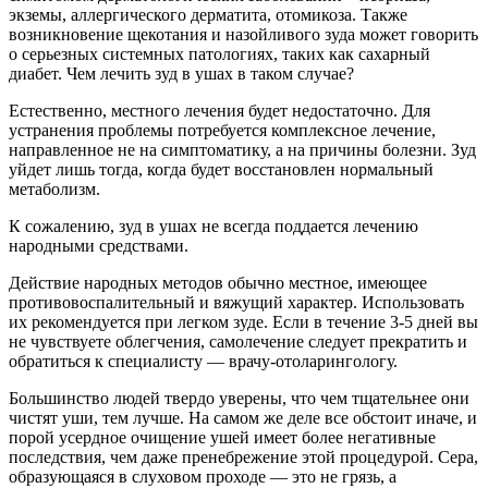
экземы, аллергического дерматита, отомикоза. Также
возникновение щекотания и назойливого зуда может говорить
о серьезных системных патологиях, таких как сахарный
диабет. Чем лечить зуд в ушах в таком случае?
Естественно, местного лечения будет недостаточно. Для
устранения проблемы потребуется комплексное лечение,
направленное не на симптоматику, а на причины болезни. Зуд
уйдет лишь тогда, когда будет восстановлен нормальный
метаболизм.
К сожалению, зуд в ушах не всегда поддается лечению
народными средствами.
Действие народных методов обычно местное, имеющее
противовоспалительный и вяжущий характер. Использовать
их рекомендуется при легком зуде. Если в течение 3-5 дней вы
не чувствуете облегчения, самолечение следует прекратить и
обратиться к специалисту — врачу-отоларингологу.
Большинство людей твердо уверены, что чем тщательнее они
чистят уши, тем лучше. На самом же деле все обстоит иначе, и
порой усердное очищение ушей имеет более негативные
последствия, чем даже пренебрежение этой процедурой. Сера,
образующаяся в слуховом проходе — это не грязь, а