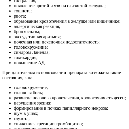
гастралгия;
появление эрозий и язв на слизистой желудка;
тошнота;
рвота;
образование кровотечения в желудке или кишечнике;
аллергическая реакция;
бронхоспазм;
экссудативная аритмия;
почечная или печеночная недостаточность;
головокружение;
синдром Лайелла;
тахикардия;
повышение АД.
При длительном использовании препарата возможны такие
состояния, как:
головокружение;
головная боль;
развитие носового кровотечения, кровоточивость десен;
нарушения зрения;
формирование в почках папиллярного некроза;
шум в ушах;
глухота;
снижение агрегации тромбоцитов;
замедление свертывания крови;