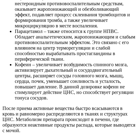
нестероидным противовоспалительным средствам,
оказывает жаропонижающий и обезболивающий
эффект, подавляет процесс склеивания тромбоцитов и
формирования тромба, а также увеличивает
микроциркуляцию в месте воспаления.
Парацетамол – также относится к группе НПВС.
Обладает анальгетическим, жаропонижающим и слабым
противовоспалительным эффектом. Это связано с его
влиянием на центр терморегуляции и слабой
способностью вырабатывать простагландины в
периферической ткани.
Кофеин – увеличивает возбудимость спинного мозга,
активизирует дыхательный и сосудодвигательный
центры, расширяет сосуды головного мозга, мышц,
сердца, почек, уменьшает сонливость и усталость,
повышает давление. В данной дозировке кофеин не
стимулирует действие ЦНС, но способствует регуляции
тонуса сосудов.
После приема активные вещества быстро всасываются в
кровь и равномерно распределяются в тканях и структурах
ЦНС. Метаболизм препарата происходит в печени, где
образуются неактивные продукты распада, которые выводятся
с мочой.