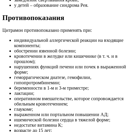
у детей – образование синдрома Рея.
Противопоказания
Цитрамон противопоказано применять при:
индивидуальной аллергической реакции на входящие
компоненты;
обострении язвенной болезни;
кровотечении в желудке или кишечнике (в т. ч. и в
прошлом);
нарушениях функций печени или почек в выраженной
форме;
геморрагическом диатезе, гемофилии,
гипопротромбинемии;
беременности в 1-м и 3-м триместре;
лактации;
оперативном вмешательстве, которое сопровождается
обильным кровотечением;
глаукоме;
выраженном или портальном повышении АД;
ишемической болезни сердца в тяжелой форме;
недостатке витамина К;
возрасте до 15 лет;