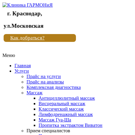
г. Краснодар,
Клиника
ул.Московская
"Новая
Как добраться?
жизнь"
Меню
Клиника
"Новая
Главная
жизнь"
Услуги
Прайс на услуги
Прайс на анализы
Комплексная диагностика
Массаж
Антицеллюлитный массаж
Висцеральный массаж
Классический массаж
Лимфодренажный массаж
Массаж Гуа-Ша
Пропитка экстрактом Виватон
Прием специалистов