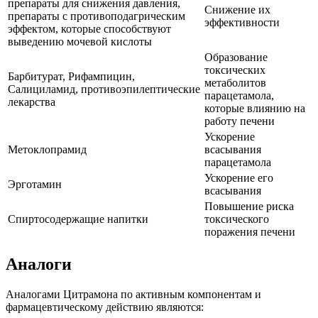
препараты для снижения давления,
Снижение их
препараты с противоподагрическим
эффективности
эффектом, которые способствуют
выведению мочевой кислоты
Образование
токсических
Барбитурат, Рифампицин,
метаболитов
Салициламид, противоэпилептические
парацетамола,
лекарства
которые влиянию на
работу печени
Ускорение
Метоклопрамид
всасывания
парацетамола
Ускорение его
Эрготамин
всасывания
Повышение риска
Спиртосодержащие напитки
токсического
поражения печени
Аналоги
Аналогами Цитрамона по активным компонентам и
фармацевтическому действию являются: