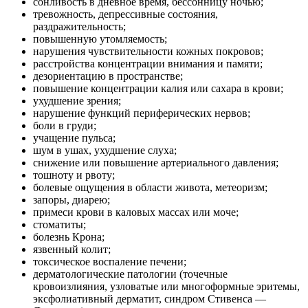
сонливость в дневное время, бессонницу ночью;
тревожность, депрессивные состояния,
раздражительность;
повышенную утомляемость;
нарушения чувствительности кожных покровов;
расстройства концентрации внимания и памяти;
дезориентацию в пространстве;
повышение концентрации калия или сахара в крови;
ухудшение зрения;
нарушение функций периферических нервов;
боли в груди;
учащение пульса;
шум в ушах, ухудшение слуха;
снижение или повышение артериального давления;
тошноту и рвоту;
болевые ощущения в области живота, метеоризм;
запоры, диарею;
примеси крови в каловых массах или моче;
стоматиты;
болезнь Крона;
язвенный колит;
токсическое воспаление печени;
дерматологические патологии (точечные
кровоизлияния, узловатые или многоформные эритемы,
эксфолиативный дерматит, синдром Стивенса —