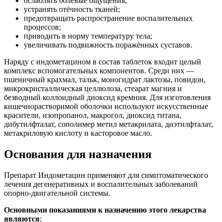
ослаблять болевые ощущения;
устранять отёчность тканей;
предотвращать распространение воспалительных
процессов;
приводить в норму температуру тела;
увеличивать подвижность поражённых суставов.
Наряду с индометацином в состав таблеток входит целый
комплекс вспомогательных компонентов. Среди них —
пшеничный крахмал, тальк, моногидрат лактозы, повидон,
микрокристаллическая целлюлоза, стеарат магния и
безводный коллоидный диоксид кремния. Для изготовления
кишечнорастворимой оболочки используют искусственные
красители, изопропанол, макрогол, диоксид титана,
дибутилфталат, сополимер метил метакрилата, диэтилфталат,
метакриловую кислоту и касторовое масло.
Основания для назначения
Препарат Индометацин применяют для симптоматического
лечения дегенеративных и воспалительных заболеваний
опорно-двигательной системы.
Основными показаниями к назначению этого лекарства
являются
: