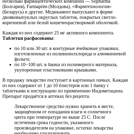
несколько фармацевтических компаний — Sopharma
(Болгария), Farmaprim (Молдова), «Фармтехнология»
(Беларусь) и другие. Медикамент выпускают в форме
двояковыпуклых округлых таблеток, покрытых светло-
коричневой или белой кишечнорастворимой оболочкой.
Каждая из них содержит 25 мг активного компонента.
Таблетки расфасованы
:
по 10 или 30 шт. в контурные ячейковые упаковки,
изготовленные из поливинилхлорида и алюминиевой
фольги;
по 10−100 шт. в банки из полимерного материала,
укупоренные пластиковыми крышками.
В продажу лекарство поступает в картонных пачках. Каждая
из них содержит от 1 до 10 блистеров или 1 банку с
таблетками и инструкцию по применению Индометацина.
Препарат продаётся в аптеках без рецепта.
Лекарственное средство нужно хранить в месте,
защищённом от попадания влаги и солнечного
цвета при температуре не выше 25 С. После
истечения срока годности, указанного
производителем на упаковке, остатки лекарства
необходимо утилизировать.