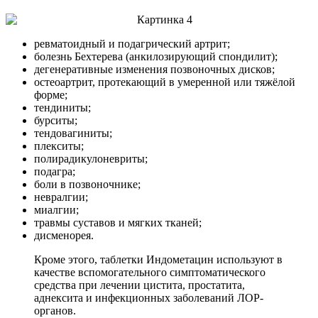
ревматоидный и подагрический артрит;
болезнь Бехтерева (анкилозирующий спондилит);
дегенеративные изменения позвоночных дисков;
остеоартрит, протекающий в умеренной или тяжёлой
форме;
тендиниты;
бурситы;
тендовагиниты;
плекситы;
полирадикулоневриты;
подагра;
боли в позвоночнике;
невралгии;
миалгии;
травмы суставов и мягких тканей;
дисменорея.
Кроме этого, таблетки Индометацин используют в
качестве вспомогательного симптоматического
средства при лечении цистита, простатита,
аднексита и инфекционных заболеваний ЛОР-
органов.