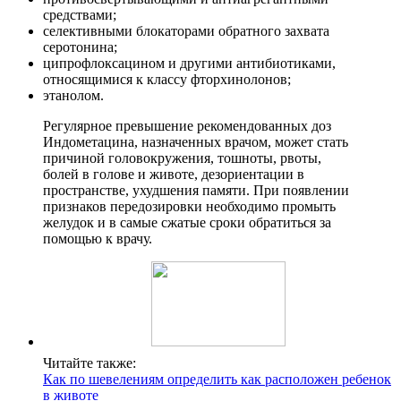
средствами;
селективными блокаторами обратного захвата
серотонина;
ципрофлоксацином и другими антибиотиками,
относящимися к классу фторхинолонов;
этанолом.
Регулярное превышение рекомендованных доз
Индометацина, назначенных врачом, может стать
причиной головокружения, тошноты, рвоты,
болей в голове и животе, дезориентации в
пространстве, ухудшения памяти. При появлении
признаков передозировки необходимо промыть
желудок и в самые сжатые сроки обратиться за
помощью к врачу.
Читайте также:
Как по шевелениям определить как расположен ребенок
в животе