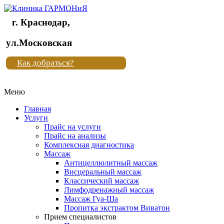
г. Краснодар,
Клиника
ул.Московская
"Новая
Как добраться?
жизнь"
Меню
Клиника
"Новая
Главная
жизнь"
Услуги
Прайс на услуги
Прайс на анализы
Комплексная диагностика
Массаж
Антицеллюлитный массаж
Висцеральный массаж
Классический массаж
Лимфодренажный массаж
Массаж Гуа-Ша
Пропитка экстрактом Виватон
Прием специалистов