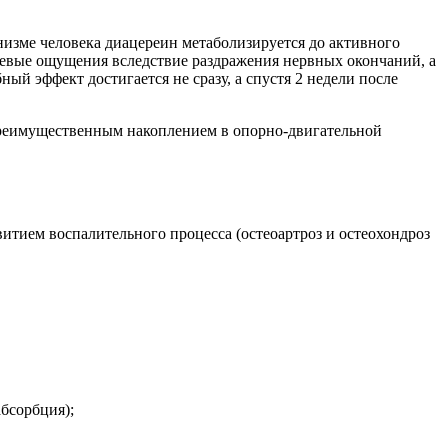
изме человека диацереин метаболизируется до активного
олевые ощущения вследствие раздражения нервных окончаний, а
ый эффект достигается не сразу, а спустя 2 недели после
 преимущественным накоплением в опорно-двигательной
итием воспалительного процесса (остеоартроз и остеохондроз
абсорбция);