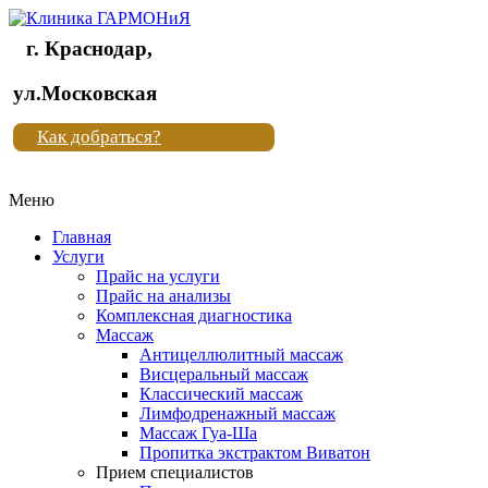
г. Краснодар,
Клиника
ул.Московская
"Новая
Как добраться?
жизнь"
Меню
Клиника
"Новая
Главная
жизнь"
Услуги
Прайс на услуги
Прайс на анализы
Комплексная диагностика
Массаж
Антицеллюлитный массаж
Висцеральный массаж
Классический массаж
Лимфодренажный массаж
Массаж Гуа-Ша
Пропитка экстрактом Виватон
Прием специалистов