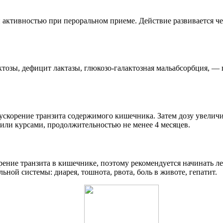
активностью при пероральном приеме. Действие развивается чер
ктозы, дефицит лактазы, глюкозо-галактозная мальабсорбция, —
скорение транзита содержимого кишечника. Затем дозу увеличива
 или курсами, продолжительностью не менее 4 месяцев.
ение транзита в кишечнике, поэтому рекомендуется начинать леч
ьной системы: диарея, тошнота, рвота, боль в животе, гепатит.