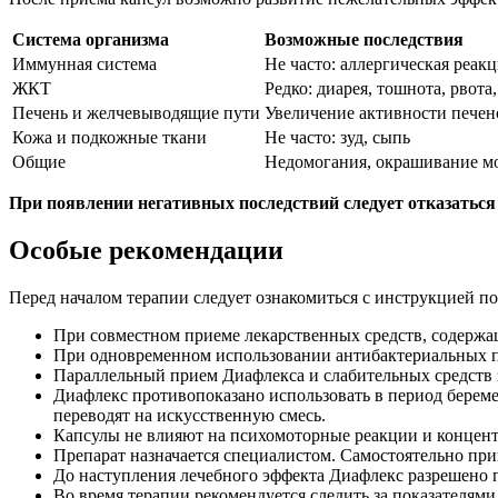
Система организма
Возможные последствия
Иммунная система
Не часто: аллергическая реак
ЖКТ
Редко: диарея, тошнота, рвота
Печень и желчевыводящие пути
Увеличение активности пече
Кожа и подкожные ткани
Не часто: зуд, сыпь
Общие
Недомогания, окрашивание м
При появлении негативных последствий следует отказаться 
Особые рекомендации
Перед началом терапии следует ознакомиться с инструкцией п
При совместном приеме лекарственных средств, содержа
При одновременном использовании антибактериальных п
Параллельный прием Диафлекса и слабительных средств 
Диафлекс противопоказано использовать в период берем
переводят на искусственную смесь.
Капсулы не влияют на психомоторные реакции и концен
Препарат назначается специалистом. Самостоятельно при
До наступления лечебного эффекта Диафлекс разрешено
Во время терапии рекомендуется следить за показателям