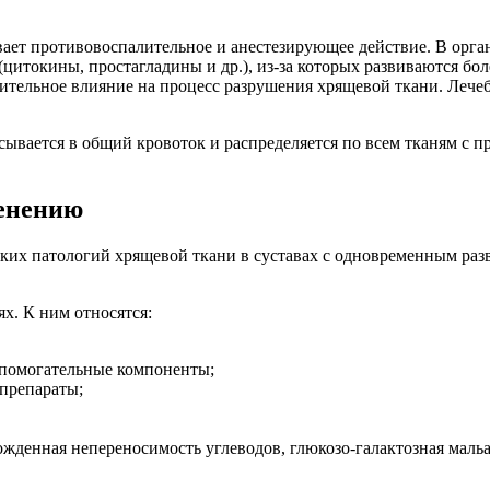
ет противовоспалительное и анестезирующее действие. В орган
(цитокины, простагладины и др.), из-за которых развиваются б
ительное влияние на процесс разрушения хрящевой ткани. Лечебн
сывается в общий кровоток и распределяется по всем тканям с
менению
их патологий хрящевой ткани в суставах с одновременным разв
ях.
К ним относятся:
спомогательные компоненты;
 препараты;
ожденная непереносимость углеводов, глюкозо-галактозная маль