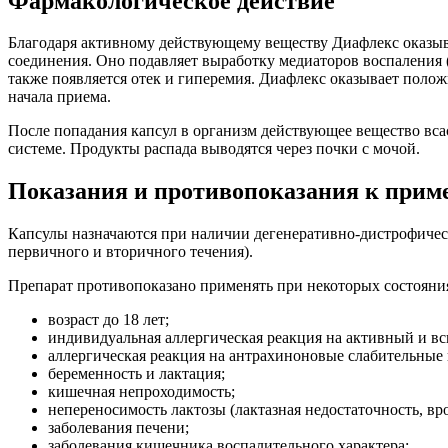
Фармакологическое действие
Благодаря активному действующему веществу Диафлекс оказыва
соединения. Оно подавляет выработку медиаторов воспаления 
также появляется отек и гиперемия. Диафлекс оказывает полож
начала приема.
После попадания капсул в организм действующее вещество вса
системе. Продукты распада выводятся через почки с мочой.
Показания и противопоказания к при
Капсулы назначаются при наличии дегенеративно-дистрофическ
первичного и вторичного течения).
Препарат противопоказано применять при некоторых состояни
возраст до 18 лет;
индивидуальная аллергическая реакция на активный и в
аллергическая реакция на антрахиноновые слабительные
беременность и лактация;
кишечная непроходимость;
непереносимость лактозы (лактазная недостаточность, вр
заболевания печени;
заболевания кишечника воспалительного характера;