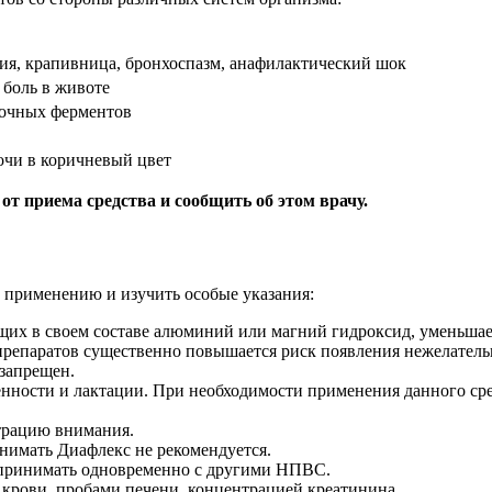
ция, крапивница, бронхоспазм, анафилактический шок
, боль в животе
ночных ферментов
очи в коричневый цвет
от приема средства и сообщить об этом врачу.
о применению и изучить особые указания:
щих в своем составе алюминий или магний гидроксид, уменьшае
репаратов существенно повышается риск появления нежелатель
запрещен.
енности и лактации. При необходимости применения данного с
трацию внимания.
нимать Диафлекс не рекомендуется.
 принимать одновременно с другими НПВС.
и крови, пробами печени, концентрацией креатинина.