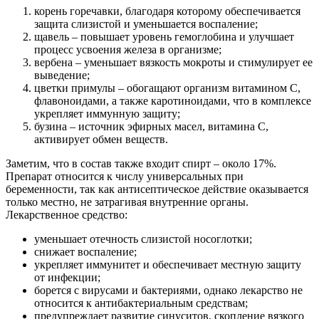
корень горечавки, благодаря которому обеспечивается
защита слизистой и уменьшается воспаление;
щавель – повышает уровень гемоглобина и улучшает
процесс усвоения железа в организме;
вербена – уменьшает вязкость мокроты и стимулирует ее
выведение;
цветки примулы – обогащают организм витамином С,
флавоноидами, а также каротиноидами, что в комплексе
укрепляет иммунную защиту;
бузина – источник эфирных масел, витамина С,
активирует обмен веществ.
Заметим, что в состав также входит спирт – около 17%.
Препарат относится к числу универсальных при
беременности, так как антисептическое действие оказывается
только местно, не затрагивая внутренние органы.
Лекарственное средство:
уменьшает отечность слизистой носоглотки;
снижает воспаление;
укрепляет иммунитет и обеспечивает местную защиту
от инфекции;
борется с вирусами и бактериями, однако лекарство не
относится к антибактериальным средствам;
предупреждает развитие синуситов, скопление вязкого