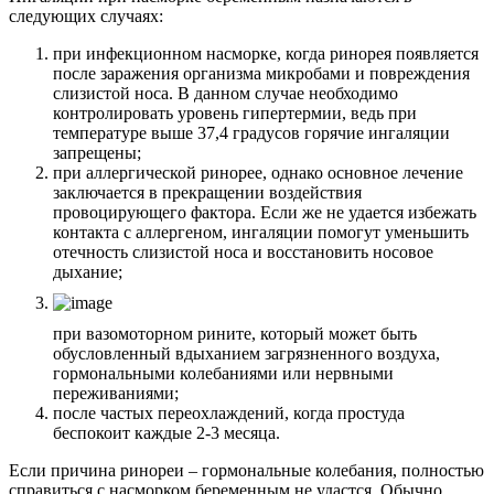
следующих случаях:
при инфекционном насморке, когда ринорея появляется
после заражения организма микробами и повреждения
слизистой носа. В данном случае необходимо
контролировать уровень гипертермии, ведь при
температуре выше 37,4 градусов горячие ингаляции
запрещены;
при аллергической ринорее, однако основное лечение
заключается в прекращении воздействия
провоцирующего фактора. Если же не удается избежать
контакта с аллергеном, ингаляции помогут уменьшить
отечность слизистой носа и восстановить носовое
дыхание;
при вазомоторном рините, который может быть
обусловленный вдыханием загрязненного воздуха,
гормональными колебаниями или нервными
переживаниями;
после частых переохлаждений, когда простуда
беспокоит каждые 2-3 месяца.
Если причина ринореи – гормональные колебания, полностью
справиться с насморком беременным не удастся. Обычно