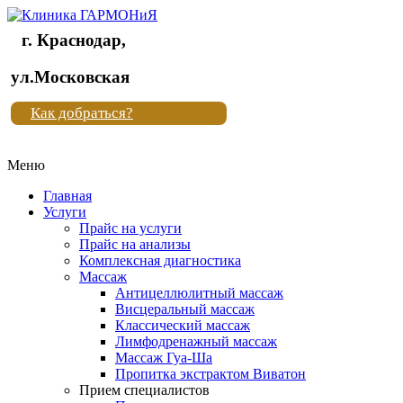
г. Краснодар,
Клиника
ул.Московская
"Новая
Как добраться?
жизнь"
Меню
Клиника
"Новая
Главная
жизнь"
Услуги
Прайс на услуги
Прайс на анализы
Комплексная диагностика
Массаж
Антицеллюлитный массаж
Висцеральный массаж
Классический массаж
Лимфодренажный массаж
Массаж Гуа-Ша
Пропитка экстрактом Виватон
Прием специалистов