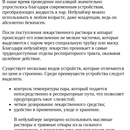
В наше время проведение ингаляций значительно
упростилось благодаря современным устройствам,
преобразующих жидкость в пар. Небулайзер можно
использовать в любом возрасте, даже младенцам, ведь он
абсолютно безопасен.
После поступления лекарственного раствора в аппарат
происходит его измельчение не мелкие частички, которые
выделяются с паром через специальную трубку или маску.
Благодаря небулайзеру лекарство проникает в самые
труднодоступные отделы респираторного тракта, оказывая
целебное действие.
Существует несколько видов устройств, которые отличаются
по цене и строению. Среди преимуществ устройства следует
выделить:
контроль температуры пара, который подается
непосредственно в респираторные пути, что позволяет
предупредить ожог слизистой;
четкое дозирование лекарственного средства;
удобство в применении, уходе и хранении.
В небулайзере запрещено использовать масляные
растворы и травяные отвары из-за сильного
загрязнения, в результате чего аппарат может стать