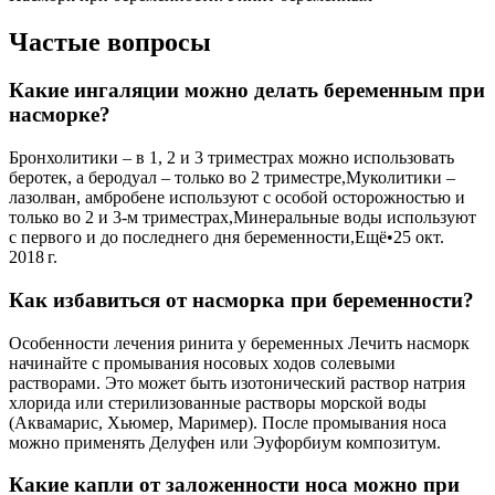
Частые вопросы
Какие ингаляции можно делать беременным при
насморке?
Бронхолитики – в 1, 2 и 3 триместрах можно использовать
беротек, а беродуал – только во 2 триместре,Муколитики –
лазолван, амбробене используют с особой осторожностью и
только во 2 и 3-м триместрах,Минеральные воды используют
с первого и до последнего дня беременности,Ещё•25 окт.
2018 г.
Как избавиться от насморка при беременности?
Особенности лечения ринита у беременных Лечить насморк
начинайте с промывания носовых ходов солевыми
растворами. Это может быть изотонический раствор натрия
хлорида или стерилизованные растворы морской воды
(Аквамарис, Хьюмер, Маример). После промывания носа
можно применять Делуфен или Эуфорбиум композитум.
Какие капли от заложенности носа можно при