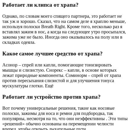
Работает ли клипса от храпа?
Однако, по словам моего спящего партнера, это работает не
так уж и хорошо. Сказал, что на самом деле я храплю меньше,
используя полоски Breath Right. Кроме того, несколько раз я
вставлял зажим в нос, а когда на следующее утро просыпался,
зажима уже не было. Иногда оно оказывалось на полу или в
складках одеяла.
Какое самое лучшее средство от храпа?
Асонор – спрей или капли, помогающие тонизировать
мышцы и слизистую. Снорекс – капли, в основе которых
лежат природные компоненты. Соминорм – спрей от храпа
против пересыхания слизистой и для улучшения тонуса
мускулатуры глотки. Ещё
Работает ли устройство против храпа?
Вот почему универсальные решения, такие как носовые
полоски, зажимы для носа и ремни для подбородка, так
популярны, несмотря на то, что они неэффективны . Эти типы
«решений» обычно основаны на перемещении челюсти
вперед, чтобы открыть дыхательные пути.