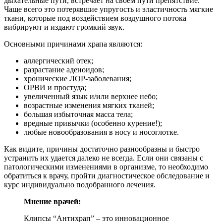
дыхательные пути, встречает на своем пути препятствие.
Чаще всего это потерявшие упругость и эластичность мягкие
ткани, которые под воздействием воздушного потока
вибрируют и издают громкий звук.
Основными причинами храпа являются:
аллергический отек;
разрастание аденоидов;
хронические ЛОР-заболевания;
ОРВИ и простуда;
увеличенный язык и/или верхнее небо;
возрастные изменения мягких тканей;
большая избыточная масса тела;
вредные привычки (особенно курение!);
любые новообразования в носу и носоглотке.
Как видите, причины достаточно разнообразны и быстро
устранить их удается далеко не всегда. Если они связаны с
патологическими изменениями в организме, то необходимо
обратиться к врачу, пройти диагностическое обследование и
курс индивидуально подобранного лечения.
Мнение врачей:
Клипсы “Антихрап” – это инновационное