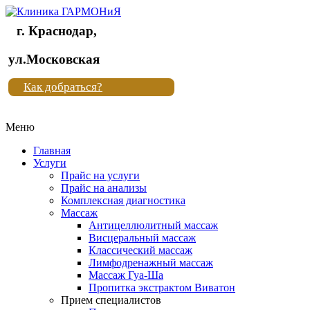
г. Краснодар,
Клиника
ул.Московская
"Новая
Как добраться?
жизнь"
Меню
Клиника
"Новая
Главная
жизнь"
Услуги
Прайс на услуги
Прайс на анализы
Комплексная диагностика
Массаж
Антицеллюлитный массаж
Висцеральный массаж
Классический массаж
Лимфодренажный массаж
Массаж Гуа-Ша
Пропитка экстрактом Виватон
Прием специалистов