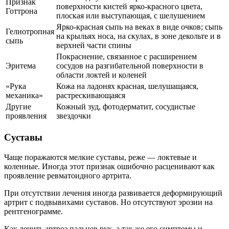
Признак
поверхности кистей ярко-красного цвета,
Готтрона
плоская или выступающая, с шелушением
Ярко-красная сыпь на веках в виде очков; сыпь
Гелиотропная
на крыльях носа, на скулах, в зоне декольте и в
сыпь
верхней части спины
Покраснение, связанное с расширением
Эритема
сосудов на разгибательной поверхности в
области локтей и коленей
«Рука
Кожа на ладонях красная, шелушащаяся,
механика»
растрескивающаяся
Другие
Кожный зуд, фотодерматит, сосудистые
проявления
звездочки
Суставы
Чаще поражаются мелкие суставы, реже — локтевые и
коленные. Иногда этот признак ошибочно расценивают как
проявление ревматоидного артрита.
При отсутствии лечения иногда развивается деформирующий
артрит с подвывихами суставов. Но отсутствуют эрозии на
рентгенограмме.
Как лечить артроз пальцев рук, а так же его симптомы и