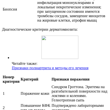
инфильтрация мононуклеарами и
локальные некротические изменения;
Биопсия
при запущенном состоянии имеются
тромбозы сосудов, замещение миоцитов
на жировые клетки, атрофия мышц
Диагностические критерии дерматомиозита:
Читайте также:
Признаки полиартрита и методы его лечения
Номер
Критерий
Признаки поражения
критерия
Синдром Гроттона. Эритема на
разгибательной поверхности над
1
Поражение кожи
локтями и коленями.
Гелиотропная сыпь
Повышение КФК
Подтверждено лабораторными
2
или альдолазы
анализами