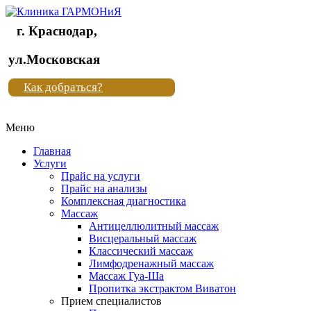
г. Краснодар,
Клиника
ул.Московская
"Новая
Как добраться?
жизнь"
Меню
Клиника
"Новая
Главная
жизнь"
Услуги
Прайс на услуги
Прайс на анализы
Комплексная диагностика
Массаж
Антицеллюлитный массаж
Висцеральный массаж
Классический массаж
Лимфодренажный массаж
Массаж Гуа-Ша
Пропитка экстрактом Виватон
Прием специалистов