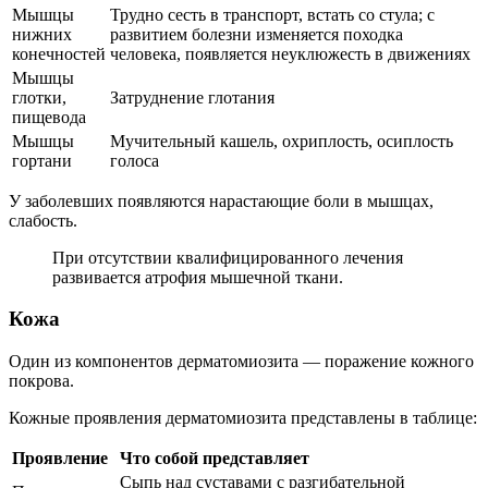
Мышцы
Трудно сесть в транспорт, встать со стула; с
нижних
развитием болезни изменяется походка
конечностей
человека, появляется неуклюжесть в движениях
Мышцы
глотки,
Затруднение глотания
пищевода
Мышцы
Мучительный кашель, охриплость, осиплость
гортани
голоса
У заболевших появляются нарастающие боли в мышцах,
слабость.
При отсутствии квалифицированного лечения
развивается атрофия мышечной ткани.
Кожа
Один из компонентов дерматомиозита — поражение кожного
покрова.
Кожные проявления дерматомиозита представлены в таблице:
Проявление
Что собой представляет
Сыпь над суставами с разгибательной