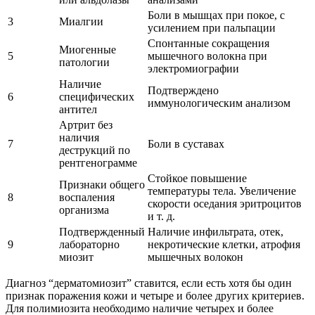
Боли в мышцах при покое, с
3
Миалгии
усилением при пальпации
Спонтанные сокращения
Миогенные
5
мышечного волокна при
патологии
электромиографии
Наличие
Подтверждено
6
специфических
иммунологическим анализом
антител
Артрит без
наличия
7
Боли в суставах
деструкций по
рентгенограмме
Стойкое повышение
Признаки общего
температуры тела. Увеличение
8
воспаления
скорости оседания эритроцитов
организма
и т. д.
Подтвержденный
Наличие инфильтрата, отек,
9
лабораторно
некротические клетки, атрофия
миозит
мышечных волокон
Диагноз “дерматомиозит” ставится, если есть хотя бы один
признак поражения кожи и четыре и более других критериев.
Для полимиозита необходимо наличие четырех и более