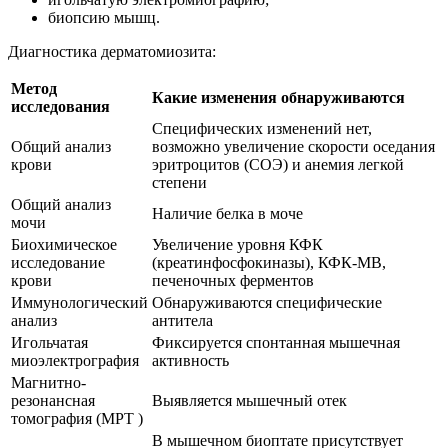
биопсию мышц.
Диагностика дерматомиозита:
Метод
Какие изменения обнаруживаются
исследования
Специфических изменений нет,
Общий анализ
возможно увеличение скорости оседания
крови
эритроцитов (СОЭ) и анемия легкой
степени
Общий анализ
Наличие белка в моче
мочи
Биохимическое
Увеличение уровня КФК
исследование
(креатинфосфокиназы), КФК-МВ,
крови
печеночных ферментов
Иммунологический
Обнаруживаются специфические
анализ
антитела
Игольчатая
Фиксируется спонтанная мышечная
миоэлектрография
активность
Магнитно-
резонансная
Выявляется мышечный отек
томография (МРТ )
В мышечном биоптате присутствует