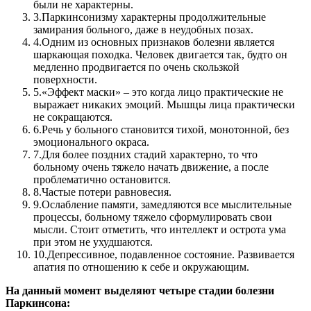
были не характерны.
3.
Паркинсонизму характерны продолжительные
замирания больного, даже в неудобных позах.
4.
Одним из основных признаков болезни является
шаркающая походка. Человек двигается так, будто он
медленно продвигается по очень скользкой
поверхности.
5.
«Эффект маски» – это когда лицо практические не
выражает никаких эмоций. Мышцы лица практически
не сокращаются.
6.
Речь у больного становится тихой, монотонной, без
эмоционального окраса.
7.
Для более поздних стадий характерно, то что
больному очень тяжело начать движение, а после
проблематично остановится.
8.
Частые потери равновесия.
9.
Ослабление памяти, замедляются все мыслительные
процессы, больному тяжело сформулировать свои
мысли. Стоит отметить, что интеллект и острота ума
при этом не ухудшаются.
10.
Депрессивное, подавленное состояние. Развивается
апатия по отношению к себе и окружающим.
На данный момент выделяют четыре стадии болезни
Паркинсона: