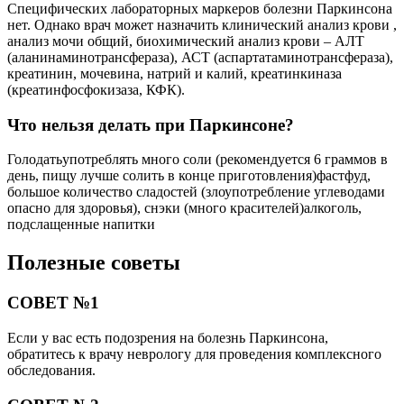
Специфических лабораторных маркеров болезни Паркинсона
нет. Однако врач может назначить клинический анализ крови ,
анализ мочи общий, биохимический анализ крови – АЛТ
(аланинаминотрансфераза), АСТ (аспартатаминотрансфераза),
креатинин, мочевина, натрий и калий, креатинкиназа
(креатинфосфокизаза, КФК).
Что нельзя делать при Паркинсоне?
Голодатьупотреблять много соли (рекомендуется 6 граммов в
день, пищу лучше солить в конце приготовления)фастфуд,
большое количество сладостей (злоупотребление углеводами
опасно для здоровья), снэки (много красителей)алкоголь,
подслащенные напитки
Полезные советы
СОВЕТ №1
Если у вас есть подозрения на болезнь Паркинсона,
обратитесь к врачу неврологу для проведения комплексного
обследования.