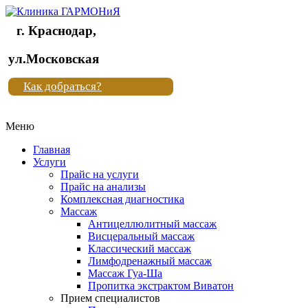
г. Краснодар,
Клиника
ул.Московская
"Новая
Как добраться?
жизнь"
Меню
Клиника
"Новая
Главная
жизнь"
Услуги
Прайс на услуги
Прайс на анализы
Комплексная диагностика
Массаж
Антицеллюлитный массаж
Висцеральный массаж
Классический массаж
Лимфодренажный массаж
Массаж Гуа-Ша
Пропитка экстрактом Виватон
Прием специалистов