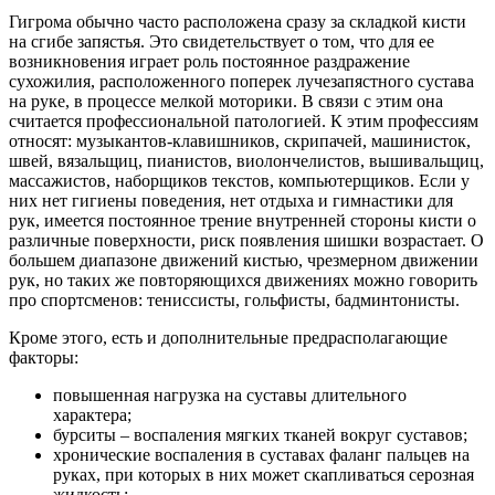
Гигрома обычно часто расположена сразу за складкой кисти
на сгибе запястья. Это свидетельствует о том, что для ее
возникновения играет роль постоянное раздражение
сухожилия, расположенного поперек лучезапястного сустава
на руке, в процессе мелкой моторики. В связи с этим она
считается профессиональной патологией. К этим профессиям
относят: музыкантов-клавишников, скрипачей, машинисток,
швей, вязальщиц, пианистов, виолончелистов, вышивальщиц,
массажистов, наборщиков текстов, компьютерщиков. Если у
них нет гигиены поведения, нет отдыха и гимнастики для
рук, имеется постоянное трение внутренней стороны кисти о
различные поверхности, риск появления шишки возрастает. О
большем диапазоне движений кистью, чрезмерном движении
рук, но таких же повторяющихся движениях можно говорить
про спортсменов: тениссисты, гольфисты, бадминтонисты.
Кроме этого, есть и дополнительные предрасполагающие
факторы:
повышенная нагрузка на суставы длительного
характера;
бурситы – воспаления мягких тканей вокруг суставов;
хронические воспаления в суставах фаланг пальцев на
руках, при которых в них может скапливаться серозная
жидкость;