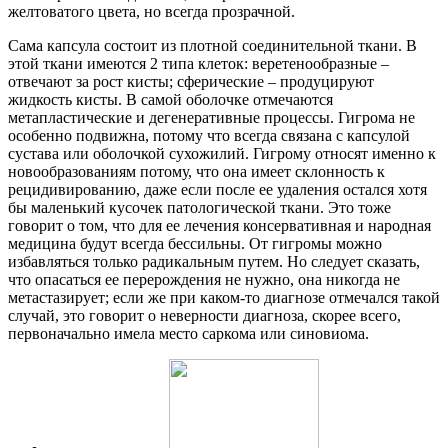
желтоватого цвета, но всегда прозрачной.
Сама капсула состоит из плотной соединительной ткани. В
этой ткани имеются 2 типа клеток: веретенообразные –
отвечают за рост кисты; сферические – продуцируют
жидкость кисты. В самой оболочке отмечаются
метапластические и дегенеративные процессы. Гигрома не
особенно подвижна, потому что всегда связана с капсулой
сустава или оболочкой сухожилий. Гигрому относят именно к
новообразованиям потому, что она имеет склонность к
рецидивированию, даже если после ее удаления остался хотя
бы маленький кусочек патологической ткани. Это тоже
говорит о том, что для ее лечения консервативная и народная
медицина будут всегда бессильны. От гигромы можно
избавляться только радикальным путем. Но следует сказать,
что опасаться ее перерождения не нужно, она никогда не
метастазирует; если же при каком-то диагнозе отмечался такой
случай, это говорит о неверности диагноза, скорее всего,
первоначально имела место саркома или синовиома.