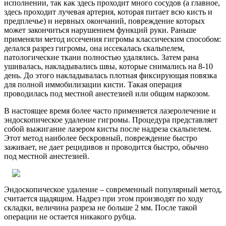
исполнении, так как здесь проходит много сосудов (а главное,
здесь проходит лучевая артерия, которая питает всю кисть и
предплечье) и нервных окончаний, повреждение которых
может закончиться нарушением функций руки. Раньше
применяли метод иссечения гигромы классическим способом:
делался разрез гигромы, она иссекалась скальпелем,
патологические ткани полностью удалялись. Затем рана
ушивалась, накладывались швы, которые снимались на 8-10
день. До этого накладывалась плотная фиксирующая повязка
для полной иммобилизации кисти. Такая операция
проводилась под местной анестезией или общим наркозом.
В настоящее время более часто применяется лазеролечение и
эндоскопическое удаление гигромы. Процедура представляет
собой выжигание лазером кисты после надреза скальпелем.
Этот метод наиболее бескровный, повреждение быстро
заживает, не дает рецидивов и проводится быстро, обычно
под местной анестезией.
Эндоскопическое удаление – современный популярный метод,
считается щадящим. Надрез при этом производят по ходу
складки, величина разреза не больше 2 мм. После такой
операции не остается никакого рубца.