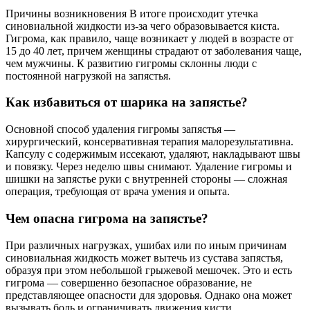
Причины возникновения В итоге происходит утечка
синовиальной жидкости из-за чего образовывается киста.
Гигрома, как правило, чаще возникает у людей в возрасте от
15 до 40 лет, причем женщины страдают от заболевания чаще,
чем мужчины. К развитию гигромы склонны люди с
постоянной нагрузкой на запястья.
Как избавиться от шарика на запястье?
Основной способ удаления гигромы запястья —
хирургический, консервативная терапия малорезультативна.
Капсулу с содержимым иссекают, удаляют, накладывают швы
и повязку. Через неделю швы снимают. Удаление гигромы и
шишки на запястье руки с внутренней стороны — сложная
операция, требующая от врача умения и опыта.
Чем опасна гигрома на запястье?
При различных нагрузках, ушибах или по иным причинам
синовиальная жидкость может вытечь из сустава запястья,
образуя при этом небольшой грыжевой мешочек. Это и есть
гигрома — совершенно безопасное образование, не
представляющее опасности для здоровья. Однако она может
вызывать боль и ограничивать движения кисти.