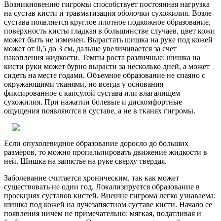
Возникновению гигромы способствует постоянная нагрузка
на сустав кисти и травматизация оболочки сухожилия. Возле
сустава появляется круглое плотное подкожное образование,
поверхность кисты гладкая в большинстве случаев, цвет кожи
может быть не изменен. Вырастать шишка на руке под кожей
может от 0,5 до 3 см, дальше увеличивается за счет
накопления жидкости. Темпы роста различные: шишка на
кисти руки может бурно вырасти за несколько дней, а может
сидеть на месте годами. Объемное образование не спаяно с
окружающими тканями, но всегда у основания
фиксированное с капсулой сустава или влагалищем
сухожилия. При нажатии болевые и дискомфортные
ощущения появляются в суставе, а не в тканях гигромы.
Если опухолевидное образование доросло до больших
размеров, то можно пропальпировать движение жидкости в
ней. Шишка на запястье на руке сверху твердая.
Заболевание считается хроническим, так как может
существовать не один год. Локализируется образование в
проекциях суставов кистей. Внешне гигрома легко узнаваема:
шишка под кожей на лучезапястном суставе кисти. Начало ее
появления ничем не примечательно: мягкая, податливая и