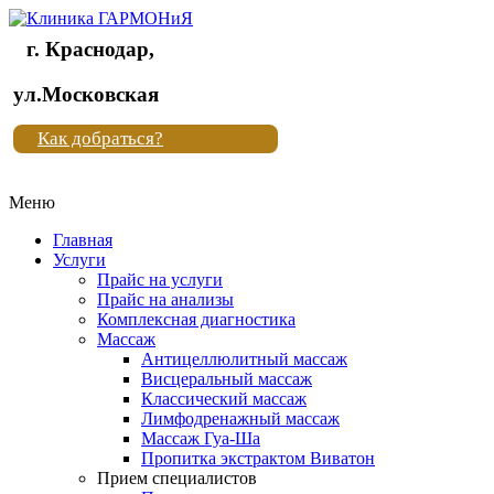
г. Краснодар,
Клиника
ул.Московская
"Новая
Как добраться?
жизнь"
Меню
Клиника
"Новая
Главная
жизнь"
Услуги
Прайс на услуги
Прайс на анализы
Комплексная диагностика
Массаж
Антицеллюлитный массаж
Висцеральный массаж
Классический массаж
Лимфодренажный массаж
Массаж Гуа-Ша
Пропитка экстрактом Виватон
Прием специалистов