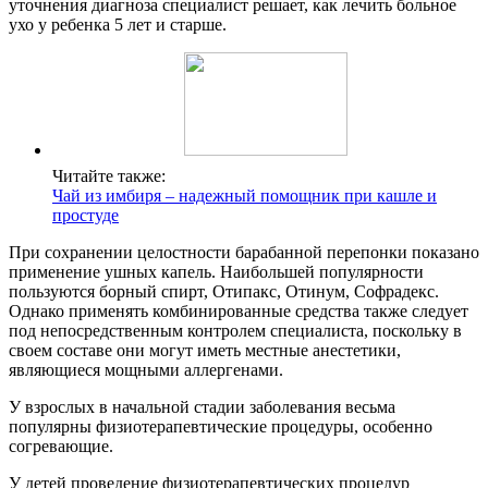
уточнения диагноза специалист решает, как лечить больное
ухо у ребенка 5 лет и старше.
Читайте также:
Чай из имбиря – надежный помощник при кашле и
простуде
При сохранении целостности барабанной перепонки показано
применение ушных капель. Наибольшей популярности
пользуются борный спирт, Отипакс, Отинум, Софрадекс.
Однако применять комбинированные средства также следует
под непосредственным контролем специалиста, поскольку в
своем составе они могут иметь местные анестетики,
являющиеся мощными аллергенами.
У взрослых в начальной стадии заболевания весьма
популярны физиотерапевтические процедуры, особенно
согревающие.
У детей проведение физиотерапевтических процедур