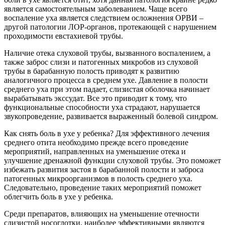
является самостоятельным заболеванием. Чаще всего
воспаление уха является следствием осложнения ОРВИ –
другой патологии ЛОР-органов, протекающей с нарушением
проходимости евстахиевой трубы.
Наличие отека слуховой трубы, вызванного воспалением, а
также заброс слизи и патогенных микробов из слуховой
трубы в барабанную полость приводят к развитию
аналогичного процесса в среднем ухе. Давление в полости
среднего уха при этом падает, слизистая оболочка начинает
вырабатывать экссудат. Все это приводит к тому, что
функциональные способности уха страдают, нарушается
звукопроведение, развивается выраженный болевой синдром.
Как снять боль в ухе у ребенка? Для эффективного лечения
среднего отита необходимо прежде всего проведение
мероприятий, направленных на уменьшение отека и
улучшение дренажной функции слуховой трубы. Это поможет
избежать развития застоя в барабанной полости и заброса
патогенных микроорганизмов в полость среднего уха.
Следовательно, проведение таких мероприятий поможет
облегчить боль в ухе у ребенка.
Среди препаратов, влияющих на уменьшение отечности
слизистой носоглотки, наиболее эффективными являются