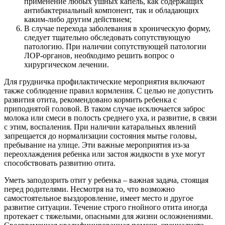
применение любых ушных капель, как содержащих
антибактериальный компонент, так и обладающих
каким-либо другим действием;
В случае перехода заболевания в хроническую форму,
следует тщательно обследовать сопутствующую
патологию. При наличии сопутствующей патологии
ЛОР-органов, необходимо решить вопрос о
хирургическом лечении.
Для грудничка профилактические мероприятия включают
также соблюдение правил кормления. С целью не допустить
развития отита, рекомендовано кормить ребенка с
приподнятой головой. В таком случае исключается заброс
молока или смеси в полость среднего уха, и развитие, в связи
с этим, воспаления. При наличии катаральных явлений
запрещается до нормализации состояния мытье головы,
пребывание на улице. Эти важные мероприятия из-за
переохлаждения ребенка или застоя жидкости в ухе могут
способствовать развитию отита.
Уметь заподозрить отит у ребенка – важная задача, стоящая
перед родителями. Несмотря на то, что возможно
самостоятельное выздоровление, имеет место и другое
развитие ситуации. Течение строго гнойного отита иногда
протекает с тяжелыми, опасными для жизни осложнениями.