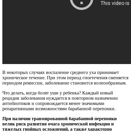
В некоторых случаях воспаление среднего уха принимает
хроническое течение. При этом период гноетечения сменяется
периодом ремиссии, заболевание становится волнообразным.
Что делать, когда болят уши у ребенка? Каждый новый
рецидив заболевания нуждается в повторном назначении
антибиотиков и сопровождается менее значимыми
репаративными возможностями барабанной перепонки.
При наличии травмированной барабанной перепонки
велик риск развития очага хронической инфекции и
тяжелых гнойных осложнений, а также характерно