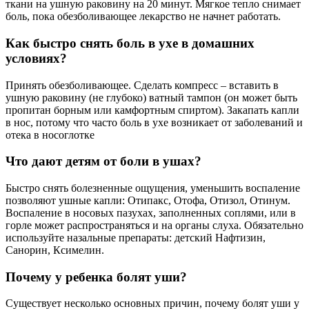
ткани на ушную раковину на 20 минут. Мягкое тепло снимает
боль, пока обезболивающее лекарство не начнет работать.
Как быстро снять боль в ухе в домашних
условиях?
Принять обезболивающее. Сделать компресс – вставить в
ушную раковину (не глубоко) ватный тампон (он может быть
пропитан борным или камфортным спиртом). Закапать капли
в нос, потому что часто боль в ухе возникает от заболеваний и
отека в носоглотке
Что дают детям от боли в ушах?
Быстро снять болезненные ощущения, уменьшить воспаление
позволяют ушные капли: Отипакс, Отофа, Отизол, Отинум.
Воспаление в носовых пазухах, заполненных соплями, или в
горле может распространяться и на органы слуха. Обязательно
используйте назальные препараты: детский Нафтизин,
Санорин, Ксимелин.
Почему у ребенка болят уши?
Существует несколько основных причин, почему болят уши у