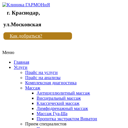
г. Краснодар,
Клиника
ул.Московская
"Новая
Как добраться?
жизнь"
Меню
Клиника
"Новая
Главная
жизнь"
Услуги
Прайс на услуги
Прайс на анализы
Комплексная диагностика
Массаж
Антицеллюлитный массаж
Висцеральный массаж
Классический массаж
Лимфодренажный массаж
Массаж Гуа-Ша
Пропитка экстрактом Виватон
Прием специалистов