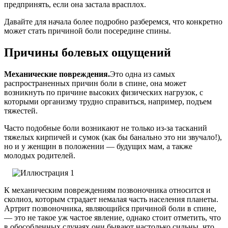
предпринять, если она застала врасплох.
Давайте для начала более подробно разберемся, что конкретно
может стать причиной боли посередине спины.
Причины болевых ощущений
Механические повреждения.
Это одна из самых
распространенных причин боли в спине, она может
возникнуть по причине высоких физических нагрузок, с
которыми организму трудно справиться, например, подъем
тяжестей.
Часто подобные боли возникают не только из-за тасканий
тяжелых кирпичей и сумок (как бы банально это ни звучало!),
но и у женщин в положении — будущих мам, а также
молодых родителей.
К механическим повреждениям позвоночника относится и
сколиоз, которым страдает немалая часть населения планеты.
Артрит позвоночника, являющийся причиной боли в спине,
— это не такое уж частое явление, однако стоит отметить, что
в обособленных случаях они бывают настолько сильны, что