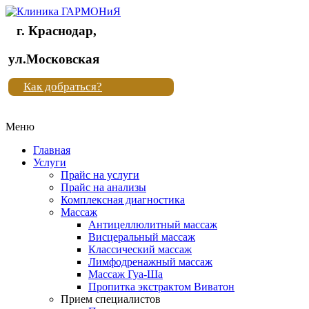
г. Краснодар,
Клиника
ул.Московская
"Новая
Как добраться?
жизнь"
Меню
Клиника
"Новая
Главная
жизнь"
Услуги
Прайс на услуги
Прайс на анализы
Комплексная диагностика
Массаж
Антицеллюлитный массаж
Висцеральный массаж
Классический массаж
Лимфодренажный массаж
Массаж Гуа-Ша
Пропитка экстрактом Виватон
Прием специалистов