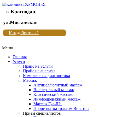
г. Краснодар,
Клиника
ул.Московская
"Новая
Как добраться?
жизнь"
Меню
Клиника
"Новая
Главная
жизнь"
Услуги
Прайс на услуги
Прайс на анализы
Комплексная диагностика
Массаж
Антицеллюлитный массаж
Висцеральный массаж
Классический массаж
Лимфодренажный массаж
Массаж Гуа-Ша
Пропитка экстрактом Виватон
Прием специалистов