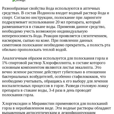
Разнообразные свойства йода используются в аптечных
средствах. В состав Йодинола входит водный раствор йода и
спирт. Согласно инструкции, полоскание при ларингите
подразумевает использование 20 мл препарата, который
размешивается в стакане воды. Применяя данное средство,
необходимо учесть возможную индивидуальную
непереносимость йода. Реакция проявляется слезотечением,
насморком, сыпью на коже. При появлении данных
симптомов полоскание необходимо прекратить, а полость рта
обильно прополоскать теплой водой.
Аналогичным образом используется для полоскания горла и
1% спиртовой раствор Хлорофиллипта, в составе которого
основным компонентом являются листья эвкалипта. Это
вечно зеленое растение действует губительно в отношении
бактериальных возбудителей, особенно стафилококков, что
необходимо учитывать, обращаясь к его выбору для лечения
воспалительных процессов в горле. Разведя столовую ложку
препарата в стакане воды, 3-4 раза в день проводят
полоскания горла.
Хлоргексидин и Мирамистин применяются для полосканий
горла в неразбавленном виде. Эти водные растворы обладают
выраженным антисептическим и дезинфицирующим