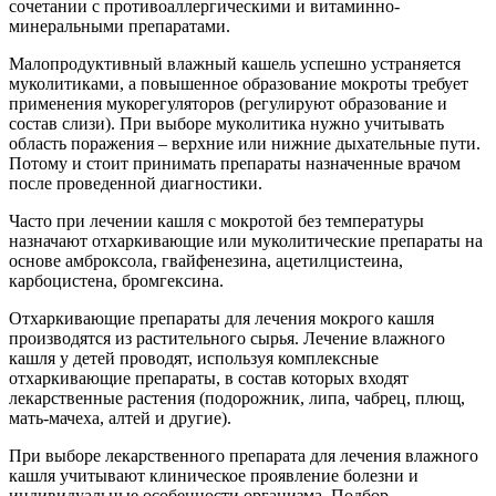
сочетании с противоаллергическими и витаминно-
минеральными препаратами.
Малопродуктивный влажный кашель успешно устраняется
муколитиками, а повышенное образование мокроты требует
применения мукорегуляторов (регулируют образование и
состав слизи). При выборе муколитика нужно учитывать
область поражения – верхние или нижние дыхательные пути.
Потому и стоит принимать препараты назначенные врачом
после проведенной диагностики.
Часто при лечении кашля с мокротой без температуры
назначают отхаркивающие или муколитические препараты на
основе амброксола, гвайфенезина, ацетилцистеина,
карбоцистена, бромгексина.
Отхаркивающие препараты для лечения мокрого кашля
производятся из растительного сырья. Лечение влажного
кашля у детей проводят, используя комплексные
отхаркивающие препараты, в состав которых входят
лекарственные растения (подорожник, липа, чабрец, плющ,
мать-мачеха, алтей и другие).
При выборе лекарственного препарата для лечения влажного
кашля учитывают клиническое проявление болезни и
индивидуальные особенности организма. Подбор