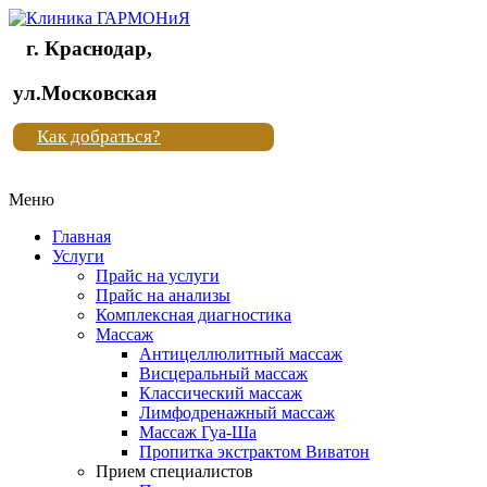
г. Краснодар,
Клиника
ул.Московская
"Новая
Как добраться?
жизнь"
Меню
Клиника
"Новая
Главная
жизнь"
Услуги
Прайс на услуги
Прайс на анализы
Комплексная диагностика
Массаж
Антицеллюлитный массаж
Висцеральный массаж
Классический массаж
Лимфодренажный массаж
Массаж Гуа-Ша
Пропитка экстрактом Виватон
Прием специалистов