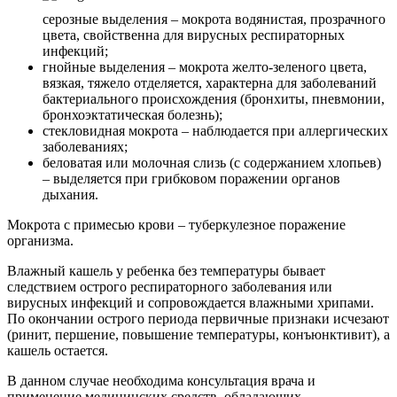
серозные выделения – мокрота водянистая, прозрачного
цвета, свойственна для вирусных респираторных
инфекций;
гнойные выделения – мокрота желто-зеленого цвета,
вязкая, тяжело отделяется, характерна для заболеваний
бактериального происхождения (бронхиты, пневмонии,
бронхоэктатическая болезнь);
стекловидная мокрота – наблюдается при аллергических
заболеваниях;
беловатая или молочная слизь (с содержанием хлопьев)
– выделяется при грибковом поражении органов
дыхания.
Мокрота с примесью крови – туберкулезное поражение
организма.
Влажный кашель у ребенка без температуры бывает
следствием острого респираторного заболевания или
вирусных инфекций и сопровождается влажными хрипами.
По окончании острого периода первичные признаки исчезают
(ринит, першение, повышение температуры, конъюнктивит), а
кашель остается.
В данном случае необходима консультация врача и
применение медицинских средств, обладающих