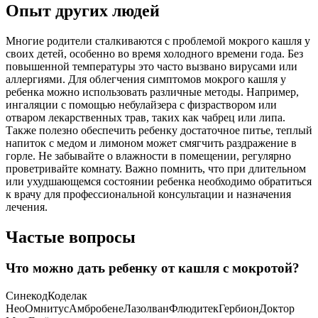
Опыт других людей
Многие родители сталкиваются с проблемой мокрого кашля у
своих детей, особенно во время холодного времени года. Без
повышенной температуры это часто вызвано вирусами или
аллергиями. Для облегчения симптомов мокрого кашля у
ребенка можно использовать различные методы. Например,
ингаляции с помощью небулайзера с физраствором или
отваром лекарственных трав, таких как чабрец или липа.
Также полезно обеспечить ребенку достаточное питье, теплый
напиток с медом и лимоном может смягчить раздражение в
горле. Не забывайте о влажности в помещении, регулярно
проветривайте комнату. Важно помнить, что при длительном
или ухудшающемся состоянии ребенка необходимо обратиться
к врачу для профессиональной консультации и назначения
лечения.
Частые вопросы
Что можно дать ребенку от кашля с мокротой?
СинекодКоделак
НеоОмнитусАмбробенеЛазолванФлюдитекГербионДоктор