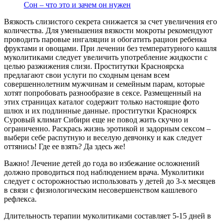
Сон – что это и зачем он нужен
Вязкость слизистого секрета снижается за счет увеличения его
количества. Для уменьшения вязкости мокроты рекомендуют
проводить паровые ингаляции и обогатить рацион ребенка
фруктами и овощами. При лечении без температурного кашля
муколитиками следует увеличить употребление жидкости с
целью разжижения слизи. Проститутки Красноярска
предлагают свои услуги по сходным ценам всем
совершеннолетним мужчинам и семейным парам, которые
хотят попробовать разнообразие в сексе. Размещенный на
этих страницах каталог содержит только настоящие фото
шлюх и их подлинные данные. проститутки Красноярск
Суровый климат Сибири еще не повод жить скучно и
ограниченно. Раскрась жизнь эротикой и задорным сексом –
выбери себе распутную и веселую девчонку и как следует
оттянись! Где ее взять? Да здесь же!
Важно! Лечение детей до года во избежание осложнений
должно проводиться под наблюдением врача. Муколитики
следует с осторожностью использовать у детей до 3-х месяцев
в связи с физиологическим несовершенством кашлевого
рефлекса.
Длительность терапии муколитиками составляет 5-15 дней в