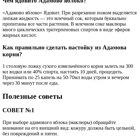
Чем ядовито Адамово яблоко?
«Адамово яблоко» Ядовит. При разрезании ножом выделяется
липкая жидкость — это млечный сок, которым буквально
пропитаны все части растения. В млечном соке маклюры
много циклических тритерпеновых спиртов в виде эфиров
жирных кислот.
Как правильно сделать настойку из Адамова
корня?
1 столовую ложку сухого измельчённого корня залить на 300
мл водки или 40% спирта, настоять 10 дней, процедить.
Принимать по 25 капель на 50-70мл воды утром и вечером
через 30 минут после еды.
Полезные советы
СОВЕТ №1
При выборе адамового яблока (маклюры) обращайте
внимание на его внешний вид: кожуру должна быть цельной,
без повреждений и пятен.