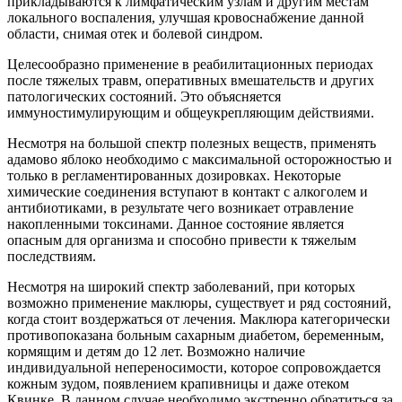
прикладываются к лимфатическим узлам и другим местам
локального воспаления, улучшая кровоснабжение данной
области, снимая отек и болевой синдром.
Целесообразно применение в реабилитационных периодах
после тяжелых травм, оперативных вмешательств и других
патологических состояний. Это объясняется
иммуностимулирующим и общеукрепляющим действиями.
Несмотря на большой спектр полезных веществ, применять
адамово яблоко необходимо с максимальной осторожностью и
только в регламентированных дозировках. Некоторые
химические соединения вступают в контакт с алкоголем и
антибиотиками, в результате чего возникает отравление
накопленными токсинами. Данное состояние является
опасным для организма и способно привести к тяжелым
последствиям.
Несмотря на широкий спектр заболеваний, при которых
возможно применение маклюры, существует и ряд состояний,
когда стоит воздержаться от лечения. Маклюра категорически
противопоказана больным сахарным диабетом, беременным,
кормящим и детям до 12 лет. Возможно наличие
индивидуальной непереносимости, которое сопровождается
кожным зудом, появлением крапивницы и даже отеком
Квинке. В данном случае необходимо экстренно обратиться за