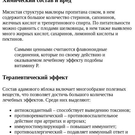
Химический состав и вред
Мясистая структура маклюры пропитана соком, в нем
содержится большое количество стеринов, сапонинов,
желчных кислот и трепертинового спирта. По питательности
можно сравнить с плодами шелковицы, в нем также выявлено
много жирных кислот, сахаринов, лимонной кислоты и
пектинов.
Самыми ценными считаются флавоноидные
соединения, которые по своему действию и
оказываемом лечебному эффекту подобны
витамину P.
Терапевтический эффект
Состав адамового яблока включает многообразие полезных
веществ, что позволяет достичь большого количества
лечебных эффектов.
Среди них выделяют:
антиоксидантный – способствует выведению токсинов;
противоревматический – противовоспалительное
действие при артритах и артрозах;
иммуностимулирующий – повышает иммунитет;
противоаллергический – подавляет иммунный ответ и