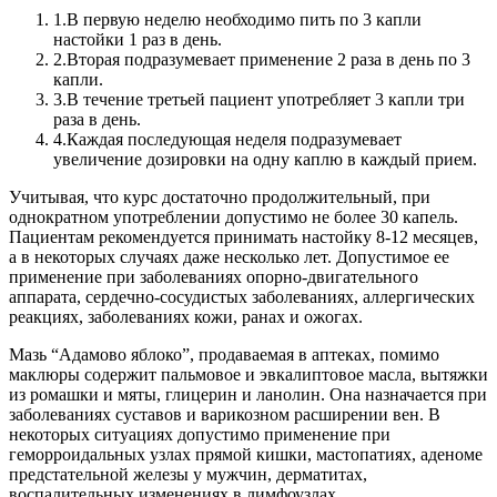
1.
В первую неделю необходимо пить по 3 капли
настойки 1 раз в день.
2.
Вторая подразумевает применение 2 раза в день по 3
капли.
3.
В течение третьей пациент употребляет 3 капли три
раза в день.
4.
Каждая последующая неделя подразумевает
увеличение дозировки на одну каплю в каждый прием.
Учитывая, что курс достаточно продолжительный, при
однократном употреблении допустимо не более 30 капель.
Пациентам рекомендуется принимать настойку 8-12 месяцев,
а в некоторых случаях даже несколько лет. Допустимое ее
применение при заболеваниях опорно-двигательного
аппарата, сердечно-сосудистых заболеваниях, аллергических
реакциях, заболеваниях кожи, ранах и ожогах.
Мазь “Адамово яблоко”, продаваемая в аптеках, помимо
маклюры содержит пальмовое и эвкалиптовое масла, вытяжки
из ромашки и мяты, глицерин и ланолин. Она назначается при
заболеваниях суставов и варикозном расширении вен. В
некоторых ситуациях допустимо применение при
геморроидальных узлах прямой кишки, мастопатиях, аденоме
предстательной железы у мужчин, дерматитах,
воспалительных изменениях в лимфоузлах.