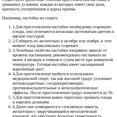
домашних условиях, каждая из которых имеет свои дозы,
кратность употребления и курсы приема.
Например, настойка на спирту:
1.
Для приготовления настойки необходимы созревшие
плоды, они отличаются несколько желтоватым цветом и
мягкой текстурой.
2.
Собирать их желательно в октябре или ноябре, в этот
момент плод максимально созревает.
3.
Лечебные свойства настойки напрямую зависят от
времени настаивания, рекомендовано настаивать не
менее 4 месяцев в темном и сухом месте при комнатной
температуре. Готовая настойка имеет насыщенный
коричневый цвет.
4.
Для приготовления требуется использовать
медицинский спирт, так как высокий градус усиливает
антиоксидантные, сосудоукрепляющие,
противовоспалительные и антисклеротические
эффекты. После приготовления градус понизится до 50.
5.
Для приготовления важно тщательно промыть плоды
и нарезать дольками.
6.
Далее они помещаются в стеклянную емкость,
желательно с закручивающейся металлической
крышкой, что обеспечит большую герметичность.