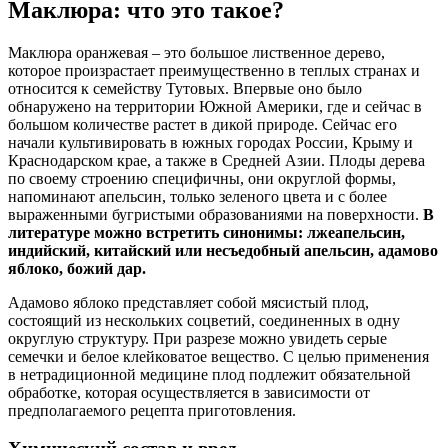
Маклюра: что это такое?
Маклюра оранжевая – это большое лиственное дерево,
которое произрастает преимущественно в теплых странах и
относится к семейству Тутовых. Впервые оно было
обнаружено на территории Южной Америки, где и сейчас в
большом количестве растет в дикой природе. Сейчас его
начали культивировать в южных городах России, Крыму и
Краснодарском крае, а также в Средней Азии. Плоды дерева
по своему строению специфичны, они округлой формы,
напоминают апельсин, только зеленого цвета и с более
выраженными бугристыми образованиями на поверхности.
В
литературе можно встретить синонимы: лжеапельсин,
индийский, китайский или несъедобный апельсин, адамово
яблоко, божий дар
.
Адамово яблоко представляет собой мясистый плод,
состоящий из нескольких соцветий, соединенных в одну
округлую структуру. При разрезе можно увидеть серые
семечки и белое клейковатое вещество. С целью применения
в нетрадиционной медицине плод подлежит обязательной
обработке, которая осуществляется в зависимости от
предполагаемого рецепта приготовления.