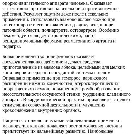
опорно-двигательного аппарата человека. Оказывает
эффективное противовоспалительное и противоотечное
действия. Результат ощутим даже после нескольких
применений. Использовать адамово яблоко можно при
остеохондрозе и его осложнениях, радикулите, шпоре
пяточной области, полиартрите, остеоартрозе. Особенно
рекомендуется людям с хроническими, часто
рецидивирующими формами ревматоидного артрита и
подагры.
Большое количество полифенолов оказывает
сосудоукрепляющее действие и делает средства,
приготовленные из адамова яблока, целебными для мелких
капилляров и сердечно-сосудистой системы в целом.
Оправдано применение при геморрое, варикозном
расширении нижних конечностей, атеросклеротических
повреждениях сосудов, повышенном тромбообразовании,
несостоятельности сосудистой стенки, ухудшении клапанного
аппарата. В кардиологической практике применяется с целью
стимуляции сердечной деятельности и улучшения
кровоснабжения внутренних органов.
Пациенты с онкологическими заболеваниями применяют
маклюру, так как она подавляет рост опухолевых клеток и
препятствует их дальнейшему развитию. Наибольшее