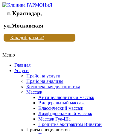
г. Краснодар,
Клиника
ул.Московская
"Новая
Как добраться?
жизнь"
Меню
Клиника
"Новая
Главная
жизнь"
Услуги
Прайс на услуги
Прайс на анализы
Комплексная диагностика
Массаж
Антицеллюлитный массаж
Висцеральный массаж
Классический массаж
Лимфодренажный массаж
Массаж Гуа-Ша
Пропитка экстрактом Виватон
Прием специалистов