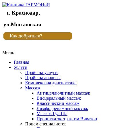
г. Краснодар,
Клиника
ул.Московская
"Новая
Как добраться?
жизнь"
Меню
Клиника
"Новая
Главная
жизнь"
Услуги
Прайс на услуги
Прайс на анализы
Комплексная диагностика
Массаж
Антицеллюлитный массаж
Висцеральный массаж
Классический массаж
Лимфодренажный массаж
Массаж Гуа-Ша
Пропитка экстрактом Виватон
Прием специалистов