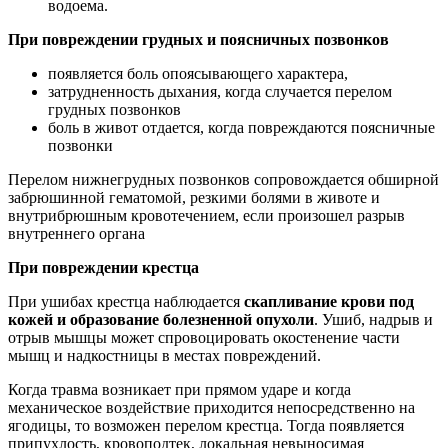
водоема.
При повреждении грудных и поясничных позвонков
появляется боль опоясывающего характера,
затрудненность дыхания, когда случается перелом
грудных позвонков
боль в живот отдается, когда повреждаются поясничные
позвонки
Перелом нижнегрудных позвонков сопровождается обширной
забрюшинной гематомой, резкими болями в животе и
внутрибрюшным кровотечением, если произошел разрыв
внутреннего органа
При повреждении крестца
При ушибах крестца наблюдается
скапливание крови под
кожей и образование болезненной опухоли
. Ушиб, надрыв и
отрыв мышцы может спровоцировать окостенение части
мышц и надкостницы в местах повреждений.
Когда травма возникает при прямом ударе и когда
механическое воздействие приходится непосредственно на
ягодицы, то возможен перелом крестца. Тогда появляется
припухлость, кровоподтек, локальная невыносимая