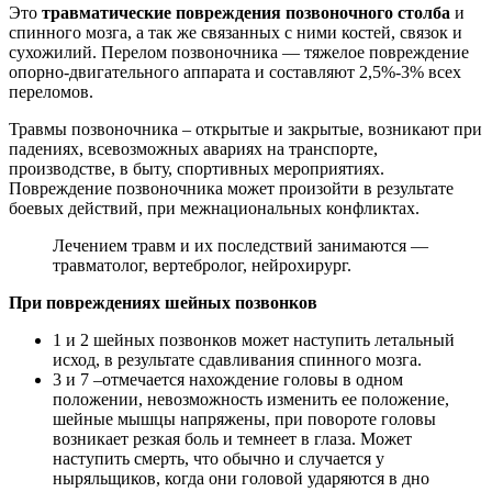
Это
травматические повреждения позвоночного столба
и
спинного мозга, а так же связанных с ними костей, связок и
сухожилий. Перелом позвоночника — тяжелое повреждение
опорно-двигательного аппарата и составляют 2,5%-3% всех
переломов.
Травмы позвоночника – открытые и закрытые, возникают при
падениях, всевозможных авариях на транспорте,
производстве, в быту, спортивных мероприятиях.
Повреждение позвоночника может произойти в результате
боевых действий, при межнациональных конфликтах.
Лечением травм и их последствий занимаются —
травматолог, вертебролог, нейрохирург.
При повреждениях шейных позвонков
1 и 2 шейных позвонков может наступить летальный
исход, в результате сдавливания спинного мозга.
3 и 7 –отмечается нахождение головы в одном
положении, невозможность изменить ее положение,
шейные мышцы напряжены, при повороте головы
возникает резкая боль и темнеет в глаза. Может
наступить смерть, что обычно и случается у
ныряльщиков, когда они головой ударяются в дно