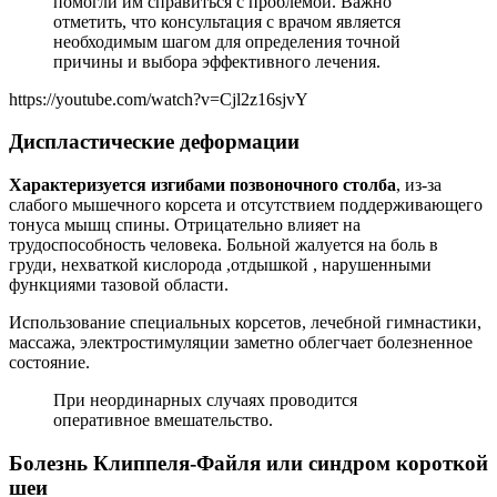
помогли им справиться с проблемой. Важно
отметить, что консультация с врачом является
необходимым шагом для определения точной
причины и выбора эффективного лечения.
https://youtube.com/watch?v=Cjl2z16sjvY
Диспластические деформации
Характеризуется изгибами позвоночного столба
, из-за
слабого мышечного корсета и отсутствием поддерживающего
тонуса мышц спины. Отрицательно влияет на
трудоспособность человека. Больной жалуется на боль в
груди, нехваткой кислорода ,отдышкой , нарушенными
функциями тазовой области.
Использование специальных корсетов, лечебной гимнастики,
массажа, электростимуляции заметно облегчает болезненное
состояние.
При неординарных случаях проводится
оперативное вмешательство.
Болезнь Клиппеля-Файля или синдром короткой
шеи