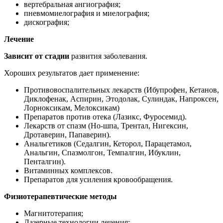
вертебральная ангиография;
пневмомиелография и миелография;
дискография;
Лечение
Зависит от стадии
развития заболевания.
Хороших результатов дает применение:
Противовоспалительных лекарств (Ибупрофен, Кетанов,
Диклофенак, Аспирин, Этодолак, Сулиндак, Напроксен,
Лорноксикам, Мелоксикам)
Препаратов против отека (Лазикс, Фуросемид).
Лекарств от спазм (Но-шпа, Трентал, Нигексин,
Дротаверин, Папаверин).
Анальгетиков (Седалгин, Кеторол, Парацетамол,
Анальгин, Спазмолгон, Темпалгин, Ибуклин,
Пенталгин).
Витаминных комплексов.
Препаратов для усиления кровообращения.
Физиотерапевтические методы
Магнитотерапия;
Лазерные технологии лечения;