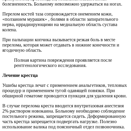
болезненность. Больному невозможно удержаться на ногах.
Перелом костей таза сопровождается онемением кожи,
«ползанием мурашек» , болями в области запирательного
нерва, иррадиирующими на медиальную область сустава
колена.
При пальпации копчика вызывается резкая боль в месте
перелома, которая может отдавать в нижние конечности и
ягодичную область.
Полная картина повреждения проявляется после
рентгенологического исследования.
Лечение крестца
Ушибы крестца лечат с применением анальгетиков, тепловых
процедур и применением тугой одавящей повязки. При
обширной гематоме проводится пункция для удаления крови.
В случае перелома креста вводится внутритазовая анестезия
2% раствором новокаина. Больному необходимо соблюдение
постельного режима, запрещается сидеть. Деформированную
часть крестца запрещается подвергать нагрузке. Полезно
использование валика под поясничный отдел позвоночника.