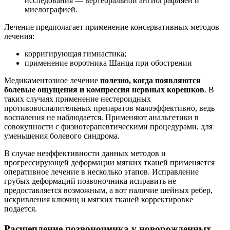
исследования — вертебральной ангиографияей и
миелографией.
Лечение предполагает применение консервативных методов
лечения:
корригирующая гимнастика;
применение воротника Шанца при обострении
Медикаментозное лечение
полезно, когда появляются
болевые ощущения и компрессия нервных корешков
. В
таких случаях применение нестероидных
противовоспалительных препаратов малоэффективно, ведь
воспаления не наблюдается. Применяют анальгетики в
совокупности с физиотерапевтическими процедурами, для
уменьшения болевого синдрома.
В случае неэффективности данных методов и
прогрессирующей деформации мягких тканей применяется
оперативное лечение в несколько этапов. Исправление
грубых деформаций позвоночника исправить не
предоставляется возможным, а вот наличие шейных ребер,
искривления ключиц и мягких тканей корректировке
подается.
Расщепление позвоночника у новорожденных