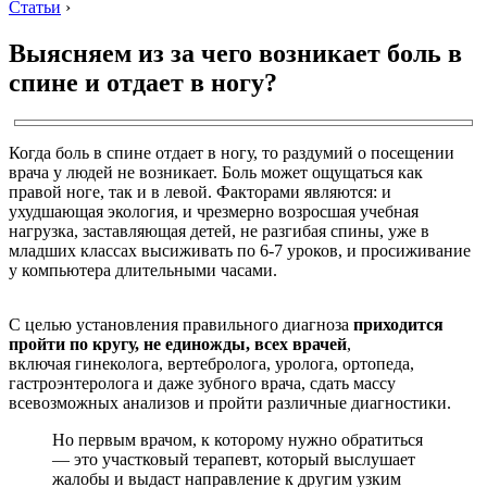
Статьи
›
Выясняем из за чего возникает боль в
спине и отдает в ногу?
Когда боль в спине отдает в ногу, то раздумий о посещении
врача у людей не возникает. Боль может ощущаться как
правой ноге, так и в левой. Факторами являются: и
ухудшающая экология, и чрезмерно возросшая учебная
нагрузка, заставляющая детей, не разгибая спины, уже в
младших классах высиживать по 6-7 уроков, и просиживание
у компьютера длительными часами.
С целью установления правильного диагноза
приходится
пройти по кругу, не единожды, всех врачей
,
включая гинеколога, вертебролога, уролога, ортопеда,
гастроэнтеролога и даже зубного врача, сдать массу
всевозможных анализов и пройти различные диагностики.
Но первым врачом, к которому нужно обратиться
— это участковый терапевт, который выслушает
жалобы и выдаст направление к другим узким