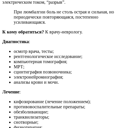
электрическим током, “разрыв”.
При люмбалгии боль не столь острая и сильная, но
периодически повторяющаяся, постепенно
усиливающаяся.
К кому обратиться?
К врачу-неврологу.
Диагностика
:
осмотр врача, тесты;
рентгенологическое исследование;
компьютерная томография;
МРТ;
сцинтиграфия позвоночника;
электронейромиография;
анализы крови и мочи.
Лечение
:
кифозирование (лечение положением);
противовоспалительные препараты;
обезболивающие;
транквилизаторы;
снотворные;
физиотерапия;