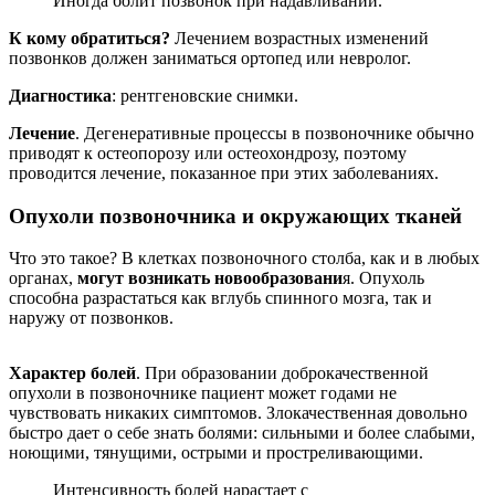
Иногда болит позвонок при надавливании.
К кому обратиться?
Лечением возрастных изменений
позвонков должен заниматься ортопед или невролог.
Диагностика
: рентгеновские снимки.
Лечение
. Дегенеративные процессы в позвоночнике обычно
приводят к остеопорозу или остеохондрозу, поэтому
проводится лечение, показанное при этих заболеваниях.
Опухоли позвоночника и окружающих тканей
Что это такое? В клетках позвоночного столба, как и в любых
органах,
могут возникать новообразовани
я. Опухоль
способна разрастаться как вглубь спинного мозга, так и
наружу от позвонков.
Характер болей
. При образовании доброкачественной
опухоли в позвоночнике пациент может годами не
чувствовать никаких симптомов. Злокачественная довольно
быстро дает о себе знать болями: сильными и более слабыми,
ноющими, тянущими, острыми и простреливающими.
Интенсивность болей нарастает с