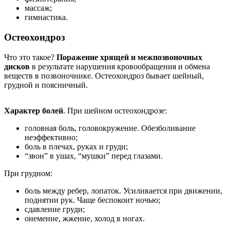
массаж;
гимнастика.
Остеохондроз
Что это такое?
Поражение хрящей и межпозвоночных
дисков
в результате нарушения кровообращения и обмена
веществ в позвоночнике. Остеохондроз бывает шейный,
грудной и поясничный.
Характер болей
. При шейном остеохондрозе:
головная боль, головокружение. Обезболивание
неэффективно;
боль в плечах, руках и груди;
“звон” в ушах, “мушки” перед глазами.
При грудном:
боль между ребер, лопаток. Усиливается при движении,
поднятии рук. Чаще беспокоит ночью;
сдавление груди;
онемение, жжение, холод в ногах.