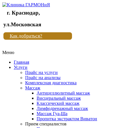
г. Краснодар,
Клиника
ул.Московская
"Новая
Как добраться?
жизнь"
Меню
Клиника
"Новая
Главная
жизнь"
Услуги
Прайс на услуги
Прайс на анализы
Комплексная диагностика
Массаж
Антицеллюлитный массаж
Висцеральный массаж
Классический массаж
Лимфодренажный массаж
Массаж Гуа-Ша
Пропитка экстрактом Виватон
Прием специалистов