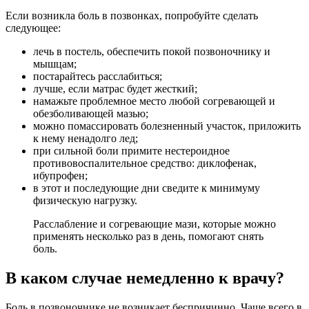
Если возникла боль в позвонках, попробуйте сделать
следующее:
лечь в постель, обеспечить покой позвоночнику и
мышцам;
постарайтесь расслабиться;
лучше, если матрас будет жесткий;
намажьте проблемное место любой согревающей и
обезболивающей мазью;
можно помассировать болезненный участок, приложить
к нему ненадолго лед;
при сильной боли примите нестероидное
противовоспалительное средство: диклофенак,
ибупрофен;
в этот и последующие дни сведите к минимуму
физическую нагрузку.
Расслабление и согревающие мази, которые можно
применять несколько раз в день, помогают снять
боль.
В каком случае немедленно к врачу?
Боль в позвоночнике не возникает беспричинно. Чаще всего в