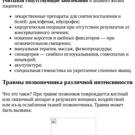
учитывая сопутствующие заболевания
и анамнез жизни
пациента:
лекарственные препараты для снятия воспаления и
болей: диклофенак, ибупрофен;
хирургическая операция при отсутствии результатов от
консервативного лечения;
ношение корсетов и шейных фиксаторов — при
незначительном смещении;
мануальная терапия, массаж, физиопроцедуры;
синиартрия — симбиоз иглоукалывания, гомеопатии и
инъекций;
акупунктура;
специальная гимнастика на укрепление спинных мышц.
Травмы позвоночника различной интенсивности
Что это такое? При травме позвонков повреждается костный
или связочный аппарат в результате внешних воздействий
или из-за ослабления тканей позвоночника. Травма может
быть вызвана: