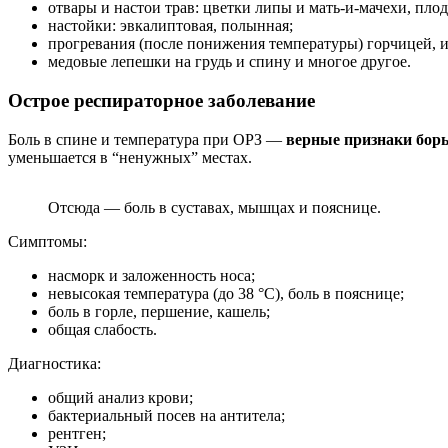
отвары и настои трав: цветки липы и мать-и-мачехи, пл
настойки: эвкалиптовая, полынная;
прогревания (после понижения температуры) горчицей, 
медовые лепешки на грудь и спину и многое другое.
Острое респираторное заболевание
Боль в спине и температура при ОРЗ —
верные признаки бор
уменьшается в “ненужных” местах.
Отсюда — боль в суставах, мышцах и пояснице.
Симптомы:
насморк и заложенность носа;
невысокая температура (до 38 °С), боль в пояснице;
боль в горле, першение, кашель;
общая слабость.
Диагностика:
общий анализ крови;
бактериальный посев на антитела;
рентген;