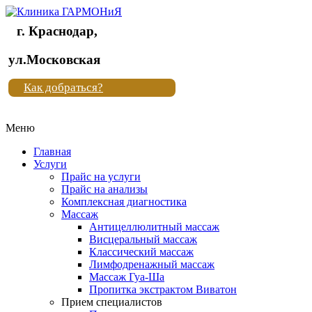
г. Краснодар,
Клиника
ул.Московская
"Новая
Как добраться?
жизнь"
Меню
Клиника
"Новая
Главная
жизнь"
Услуги
Прайс на услуги
Прайс на анализы
Комплексная диагностика
Массаж
Антицеллюлитный массаж
Висцеральный массаж
Классический массаж
Лимфодренажный массаж
Массаж Гуа-Ша
Пропитка экстрактом Виватон
Прием специалистов