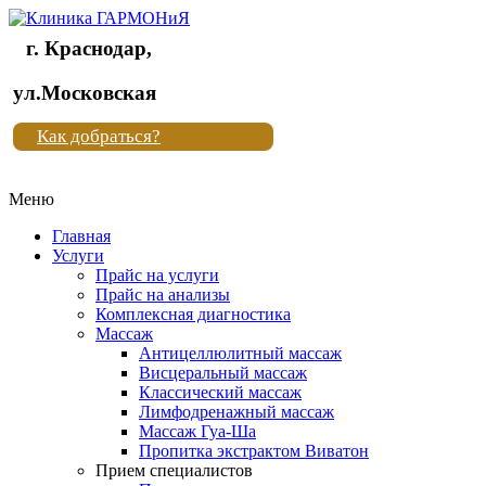
г. Краснодар,
Клиника
ул.Московская
"Новая
Как добраться?
жизнь"
Меню
Клиника
"Новая
Главная
жизнь"
Услуги
Прайс на услуги
Прайс на анализы
Комплексная диагностика
Массаж
Антицеллюлитный массаж
Висцеральный массаж
Классический массаж
Лимфодренажный массаж
Массаж Гуа-Ша
Пропитка экстрактом Виватон
Прием специалистов