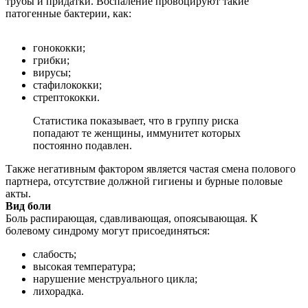
трубы и придатки. Воспаление провоцируют такие
патогенные бактерии, как:
гонококки;
грибки;
вирусы;
стафилококки;
стрептококки.
Статистика показывает, что в группу риска
попадают те женщины, иммунитет которых
постоянно подавлен.
Также негативным фактором является частая смена полового
партнера, отсутствие должной гигиены и бурные половые
акты.
Вид боли
Боль распирающая, сдавливающая, опоясывающая. К
болевому синдрому могут присоединяться:
слабость;
высокая температура;
нарушение менструального цикла;
лихорадка.