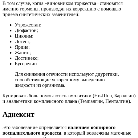
В том случае, когда «виновником торжества» становятся
именно гормоны, производят их коррекцию с помощью
приема синтетических заменителей:
Утрожестан;
Дюфастон;
Циклим;
Логест;
Ярина;
Жанин;
Достинекс;
Бусерелин.
Для снижения отечности используют диуретики,
способствующие ускоренному выведению
жидкости из организма.
Купировать боль помогают спазмолитики (Но-Шпа, Баралгин)
и анальгетики комплексного плана (Темпалгин, Пенталгин).
Аднексит
Это заболевание определяется
наличием обширного
воспалительного процесса
, в который вовлечены маточные