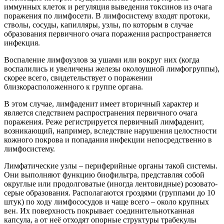
иммунных клеток и регуляция выведения токсинов из очага
поражения по лимфосети. В лимфосистему входят протоки,
стволы, сосуды, капилляры, узлы, по которым в случае
образования первичного очага поражения распространяется
инфекция.
Воспаление лимфоузлов за ушами или вокруг них (когда
воспалились и увеличены железы околоушной лимфогруппы),
скорее всего, свидетельствует о поражении
близкорасположенного к группе органа.
В этом случае, лимфаденит имеет вторичный характер и
является следствием распространения первичного очага
поражения. Реже регистрируется первичный лимфаденит,
возникающий, например, вследствие нарушения целостности
кожного покрова и попадания инфекции непосредственно в
лимфосистему.
Лимфатические узлы – периферийные органы такой системы.
Они выполняют функцию биофильтра, представляя собой
округлые или продолговатые (иногда лентовидные) розовато-
серые образования. Располагаются гроздями (группами до 10
штук) по ходу лимфососудов и чаще всего – около крупных
вен. Их поверхность покрывает соединительнотканная
капсула, а от неё отходят опорные структуры трабекулы