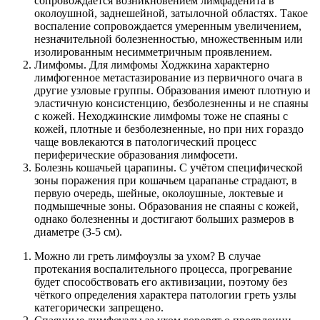
сопровождается возникновением лимфаденита в
околоушной, заднешейной, затылочной областях. Такое
воспаление сопровождается умеренным увеличением,
незначительной болезненностью, множественным или
изолированным несимметричным проявлением.
Лимфомы. Для лимфомы Ходжкина характерно
лимфогенное метастазирование из первичного очага в
другие узловые группы. Образования имеют плотную и
эластичную консистенцию, безболезненны и не спаяны
с кожей. Неходжинские лимфомы тоже не спаяны с
кожей, плотные и безболезненные, но при них гораздо
чаще вовлекаются в патологический процесс
периферические образования лимфосети.
Болезнь кошачьей царапины. С учётом специфической
зоны поражения при кошачьем царапанье страдают, в
первую очередь, шейные, околоушные, локтевые и
подмышечные зоны. Образования не спаяны с кожей,
однако болезненны и достигают больших размеров в
диаметре (3-5 см).
Можно ли греть лимфоузлы за ухом? В случае
протекания воспалительного процесса, прогревание
будет способствовать его активизации, поэтому без
чёткого определения характера патологии греть узлы
категорически запрещено.