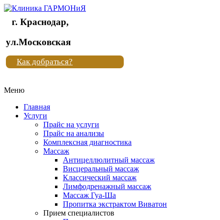
г. Краснодар,
Клиника
ул.Московская
"Новая
Как добраться?
жизнь"
Меню
Клиника
"Новая
Главная
жизнь"
Услуги
Прайс на услуги
Прайс на анализы
Комплексная диагностика
Массаж
Антицеллюлитный массаж
Висцеральный массаж
Классический массаж
Лимфодренажный массаж
Массаж Гуа-Ша
Пропитка экстрактом Виватон
Прием специалистов