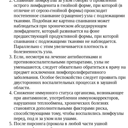
Спаянные лимфоузлы за ухом говорят о проявлении
острого лимфаденита в гнойной форме, при которой (в
отличие от серозо-гнойной формы) происходит
постепенное спаивание (сращение) узла с подлежащими
тканями. Подобная же картина спаивания может
наблюдаться при хроническом абсцедирующем
лимфадените, который развивается на фоне
предшествующей продуктивной формы, при которой
спаивания с подлежащими тканями не наблюдается.
Параллельно с этим увеличивается плотность и
болезненность узла.
Если, несмотря на лечение антибиотиками и
противовоспалительными препаратами, узлы не
уменьшаются, следует обязательно обратиться к врачу на
предмет исключения лимфопролиферативного
заболевания. Особое беспокойство следует проявить при
двусторонних воспалительных процессах в заушной
области.
Снижение иммунного статуса организма, возникающее
при авитаминозе, употреблении иммунокорректоров,
нарушении теплообмена, хронических болезнях
становятся дополнительными факторами риска,
способствующими тому, чтобы воспалились лимфоузлы
перед, под и за ухом или ушами.
После пирсинга (прокола в любой части ушной