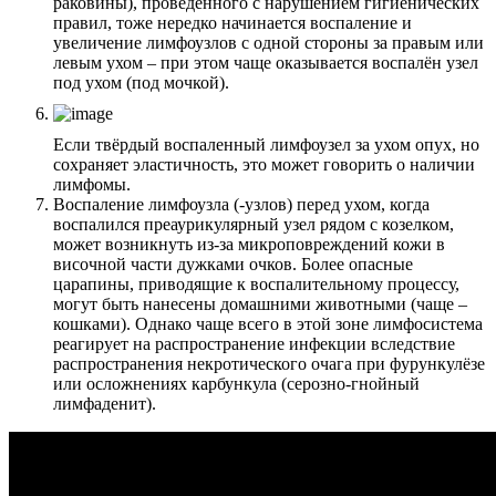
раковины), проведённого с нарушением гигиенических
правил, тоже нередко начинается воспаление и
увеличение лимфоузлов с одной стороны за правым или
левым ухом – при этом чаще оказывается воспалён узел
под ухом (под мочкой).
Если твёрдый воспаленный лимфоузел за ухом опух, но
сохраняет эластичность, это может говорить о наличии
лимфомы.
Воспаление лимфоузла (-узлов) перед ухом, когда
воспалился преаурикулярный узел рядом с козелком,
может возникнуть из-за микроповреждений кожи в
височной части дужками очков. Более опасные
царапины, приводящие к воспалительному процессу,
могут быть нанесены домашними животными (чаще –
кошками). Однако чаще всего в этой зоне лимфосистема
реагирует на распространение инфекции вследствие
распространения некротического очага при фурункулёзе
или осложнениях карбункула (серозно-гнойный
лимфаденит).