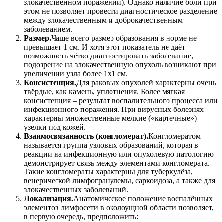
злокачественном поражении). Однако наличие боли при
этом не позволяет провести диагностическое разделение
между злокачественным и доброкачественным
заболеванием.
Размер.
Чаще всего размер образования в норме не
превышает 1 см. И хотя этот показатель не даёт
возможность чётко диагностировать заболевание,
подозрение на злокачественную опухоль возникают при
увеличении узла более 1х1 см.
Консистенция.
Для раковых опухолей характерны очень
твёрдые, как камень, уплотнения. Более мягкая
консистенция – результат воспалительного процесса или
инфекционного поражения. При вирусных болезнях
характерны множественные мелкие («картечные»)
узелки под кожей.
Взаимосвязанность (конгломерат).
Конгломератом
называется группа узловых образований, которая в
реакции на инфекционную или опухолевую патологию
демонстрирует связь между элементами конгломерата.
Такие конгломераты характерны для туберкулёза,
венерической лимфогранулемы, саркоидоза, а также для
злокачественных заболеваний.
Локализация.
Анатомическое положение воспалённых
элементов лимфосети в околоущной области позволяет,
в первую очередь, предположить: