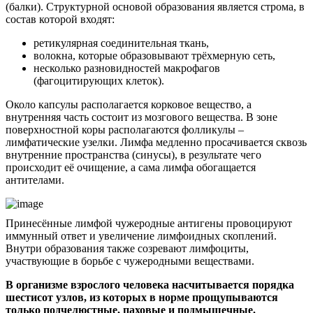
(балки). Структурной основой образования является строма, в
состав которой входят:
ретикулярная соединительная ткань,
волокна, которые образовывают трёхмерную сеть,
несколько разновидностей макрофагов
(фагоцитирующих клеток).
Около капсулы располагается корковое вещество, а
внутренняя часть состоит из мозгового вещества. В зоне
поверхностной коры располагаются фолликулы –
лимфатические узелки. Лимфа медленно просачивается сквозь
внутренние пространства (синусы), в результате чего
происходит её очищение, а сама лимфа обогащается
антителами.
Принесённые лимфой чужеродные антигены провоцируют
иммунный ответ и увеличение лимфоидных скоплений.
Внутри образования также созревают лимфоциты,
участвующие в борьбе с чужеродными веществами.
В организме взрослого человека насчитывается порядка
шестисот узлов, из которых в норме прощупываются
только подчелюстные, паховые и подмышечные.