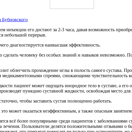
а Бубновского
ем инъекции его достают за 2-3 часа, давая возможность приобр
тся небольшой перерыв.
е чего диагностируется наивысшая эффективность.
то сделать человеку без особых знаний и навыков невозможно. 
олит облегчить прохождение иглы в полость самого сустава. Про
и медикаментозными спреями, снижающими чувствительность к
кости пациент может ощущать инородное тело в суставе, а его 
производят пункцию суставной жидкости, освобождая место для 
таточно, чтобы заставить сустав полноценно работать.
 это может оказаться неэффективным, а также опасным занятием
тся всё более популярными среди пациентов с заболеваниями с
а лечения. Пользователи делятся положительными отзывами о бы
ивают, что препарат помогает не только при остеоартрите, но 