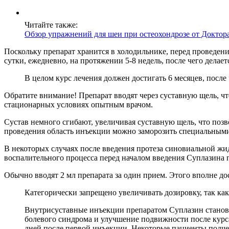
Читайте также:
Обзор упражнений для шеи при остеохондрозе от Доктор
Поскольку препарат хранится в холодильнике, перед проведени
сутки, ежедневно, на протяжении 5-8 недель, после чего делае
В целом курс лечения должен достигать 6 месяцев, посл
Обратите внимание! Препарат вводят через суставную щель, ч
стационарных условиях опытным врачом.
Сустав немного сгибают, увеличивая суставную щель, что позв
проведения область инъекции можно заморозить специальным
В некоторых случаях после введения протеза синовиальной жид
воспалительного процесса перед началом введения Суплазина 
Обычно вводят 2 мл препарата за один прием. Этого вполне дос
Категорически запрещено увеличивать дозировку, так как
Внутрисуставные инъекции препаратом Суплазин становя
болевого синдрома и улучшение подвижности после курс
дней после первой инъекции. Некоторые пациенты подчерк