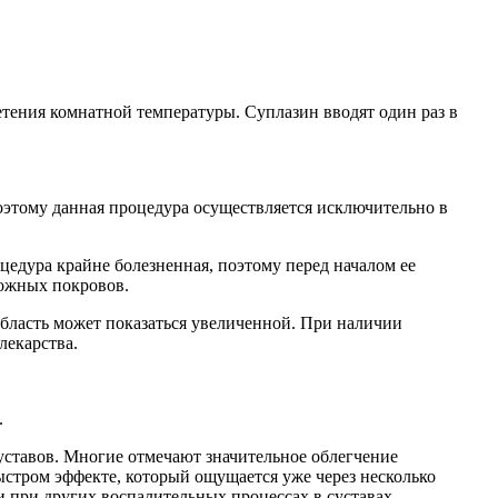
етения комнатной температуры. Суплазин вводят один раз в
Поэтому данная процедура осуществляется исключительно в
цедура крайне болезненная, поэтому перед началом ее
ожных покровов.
область может показаться увеличенной. При наличии
лекарства.
.
уставов. Многие отмечают значительное облегчение
стром эффекте, который ощущается уже через несколько
и при других воспалительных процессах в суставах.