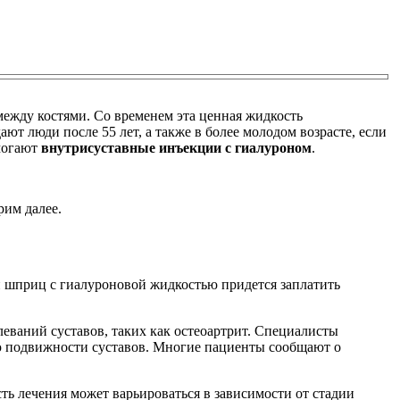
между костями. Со временем эта ценная жидкость
т люди после 55 лет, а также в более молодом возрасте, если
могают
внутрисуставные инъекции с гиалуроном
.
рим далее.
ин шприц с гиалуроновой жидкостью придется заплатить
еваний суставов, таких как остеоартрит. Специалисты
ю подвижности суставов. Многие пациенты сообщают о
ь лечения может варьироваться в зависимости от стадии