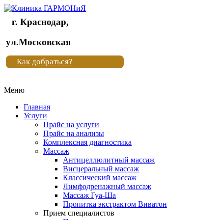
г. Краснодар,
Клиника
ул.Московская
"Новая
Как добраться?
жизнь"
Меню
Клиника
"Новая
Главная
жизнь"
Услуги
Прайс на услуги
Прайс на анализы
Комплексная диагностика
Массаж
Антицеллюлитный массаж
Висцеральный массаж
Классический массаж
Лимфодренажный массаж
Массаж Гуа-Ша
Пропитка экстрактом Виватон
Прием специалистов