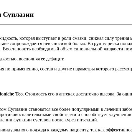
м Суплазин
идкость, которая выступает в роли смазки, снижая силу трения 
таве сопровождается невыносимой болью. В группу риска попадаю
ы. Восстановить необходимый объем синовиальной жидкости по
дкостью, восполняя ее дефицит.
ия по применению, состав и другие параметры которого рассмот
ioniche Teo
. Стоимость его в аптеках достаточно высока. За од
ом Суплазин становятся все более популярными в лечении забол
 противовоспалительными свойствами и способствует улучшени
влении функции суставов после курса инъекций.
видуального подхода к каждому пациенту, так как эффективност